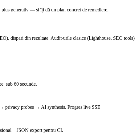
plus generativ — și îți dă un plan concret de remediere.
SEO), dispari din rezultate. Audit-urile clasice (Lighthouse, SEO tools)
ree, sub 60 secunde.
→ privacy probes → AI synthesis. Progres live SSE.
fesional + JSON export pentru CI.