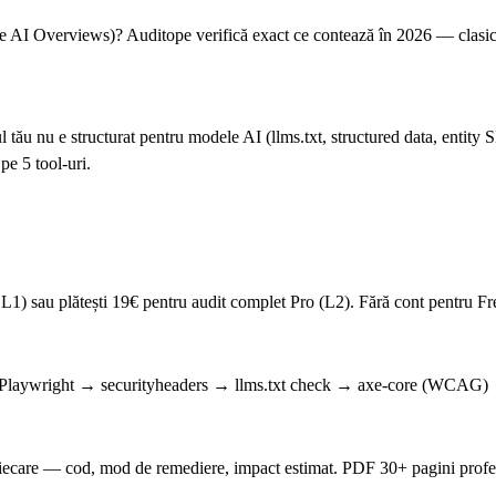
le AI Overviews)? Auditope verifică exact ce contează în 2026 — clasic 
 tău nu e structurat pentru modele AI (llms.txt, structured data, entity 
e 5 tool-uri.
ss L1) sau plătești 19€ pentru audit complet Pro (L2). Fără cont pentru F
 → Playwright → securityheaders → llms.txt check → axe-core (WCAG) 
er fiecare — cod, mod de remediere, impact estimat. PDF 30+ pagini pro