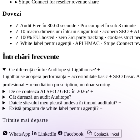
▸
Stripe Connect for reseller revenue share
Dovezi
✓
Audit Free în 30-60 secunde · Pro complet în sub 3 minute
✓
10 macro-dimensiuni într-un singur tool · acoperă SEO +
✓
100% EU-hosted · zero 3rd-party tracking · cookies strict ne
✓
White-label pentru agenții · API HMAC · Stripe Connect re
Întrebări frecvente
Ce diferență e între Auditope și Lighthouse?
+
Lighthouse acoperă performanță + accesibilitate basic + SEO basic.
profesional + remediation prescription, nu doar scoring.
De ce contează AI SEO / GEO în 2026?
+
Cât durează un audit Auditope?
+
Datele site-ului meu pleacă undeva în timpul auditului?
+
Există program de white-label pentru agenții?
+
Trimite mai departe
WhatsApp
LinkedIn
Facebook
Copiază linkul