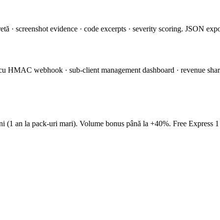
tă · screenshot evidence · code excerpts · severity scoring. JSON export
 cu HMAC webhook · sub-client management dashboard · revenue share 
 luni (1 an la pack-uri mari). Volume bonus până la +40%. Free Express 1