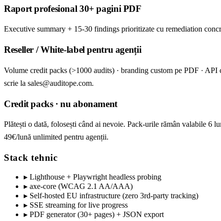
Raport profesional 30+ pagini PDF
Executive summary + 15-30 findings prioritizate cu remediation concre
Reseller / White-label pentru agenții
Volume credit packs (>1000 audits) · branding custom pe PDF · API
scrie la sales@auditope.com.
Credit packs · nu abonament
Plătești o dată, folosești când ai nevoie. Pack-urile rămân valabile 6
49€/lună unlimited pentru agenții.
Stack tehnic
▸
Lighthouse + Playwright headless probing
▸
axe-core (WCAG 2.1 AA/AAA)
▸
Self-hosted EU infrastructure (zero 3rd-party tracking)
▸
SSE streaming for live progress
▸
PDF generator (30+ pages) + JSON export