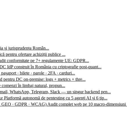
ția și jurisprudența Român...
ă pentru ofertare achiziții publice ...
audit conformitate pe 7+ regulamente UE: GDPR...
C IdP construit în România cu criptografie post-quant...
 pașaport · bilete · parole · 2FA · carduri...
 pentru DC on-premise: logs + metrics + thre...
 comenzi în limbaj natural, propun...
mail, WhatsApp, Telegram, Slack — un singur backend pen...
ke
Platformă autonomă de pentesting cu 5 agenți AI și 6 tip...
O · GEO · GDPR · WCAG)
Audit complet web pe 10 macro-dimensiuni 