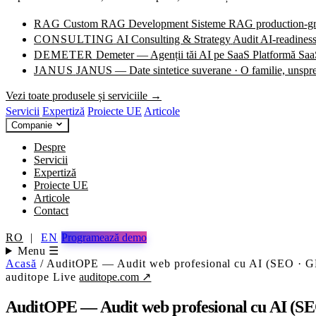
RAG
Custom RAG Development
Sisteme RAG production-grad
CONSULTING
AI Consulting & Strategy
Audit AI-readiness
DEMETER
Demeter — Agenții tăi AI pe SaaS
Platformă SaaS
JANUS
JANUS — Date sintetice suverane · O familie, unspr
Vezi toate produsele și serviciile →
Servicii
Expertiză
Proiecte UE
Articole
Companie
Despre
Servicii
Expertiză
Proiecte UE
Articole
Contact
RO
|
EN
Programează demo
Menu ☰
Acasă
/
AuditOPE — Audit web profesional cu AI (SEO ·
auditope
Live
auditope.com ↗
AuditOPE — Audit web profesional cu AI 