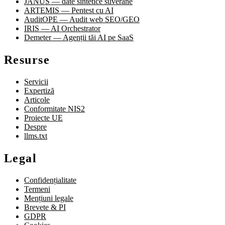
JANUS — date sintetice suverane
ARTEMIS — Pentest cu AI
AuditOPE — Audit web SEO/GEO
IRIS — AI Orchestrator
Demeter — Agenții tăi AI pe SaaS
Resurse
Servicii
Expertiză
Articole
Conformitate NIS2
Proiecte UE
Despre
llms.txt
Legal
Confidențialitate
Termeni
Mențiuni legale
Brevete & PI
GDPR