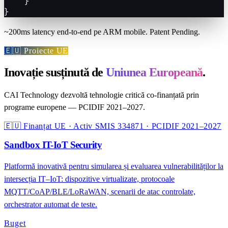
    }

}
~200ms latency end-to-end pe ARM mobile. Patent Pending.
🇪🇺 Proiecte UE
Inovație susținută de
Uniunea Europeană
.
CAI Technology dezvoltă tehnologie critică co-finanțată prin
programe europene — PCIDIF 2021–2027.
🇪🇺 Finanțat UE · Activ
SMIS 334871 · PCIDIF 2021–2027
Sandbox IT-IoT Security
Platformă inovativă pentru simularea și evaluarea vulnerabilităților la
intersecția IT–IoT: dispozitive virtualizate, protocoale
MQTT/CoAP/BLE/LoRaWAN, scenarii de atac controlate,
orchestrator automat de teste.
Buget