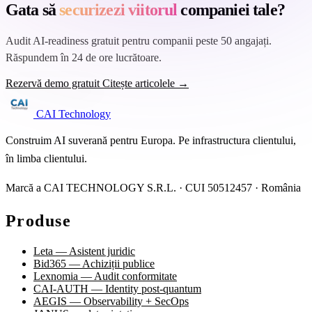
Gata să
securizezi viitorul
companiei tale?
Audit AI-readiness gratuit pentru companii peste 50 angajați.
Răspundem în 24 de ore lucrătoare.
Rezervă demo gratuit
Citește articolele →
CAI Technology
Construim AI suverană pentru Europa. Pe infrastructura clientului,
în limba clientului.
Marcă a CAI TECHNOLOGY S.R.L. · CUI 50512457 · România
Produse
Leta — Asistent juridic
Bid365 — Achiziții publice
Lexnomia — Audit conformitate
CAI-AUTH — Identity post-quantum
AEGIS — Observability + SecOps