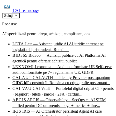
CAI Technology
Soluții
Produse
AI specializată pentru drept, achiziții, compliance, ops
LETA
Leta — Asistent juridic AI
AI juridic antrenat pe
legislația și jurisprudența Român...
BID365
Bid365 — Achiziții publice cu AI
Platformă AI
agentică pentru ofertare achiziții publice ...
LEXNOMI
Lexnomia — Audit conformitate UE
Self-serve
audit conformitate pe 7+ regulamente UE: GDPR...
CAI-AUT
CAI-AUTH — Identity Provider post-quantum
OIDC IdP construit în România cu criptografie post-quant...
CAI-VAU
CAI-Vault — Portofelul digital criptat
CI · permis
· pașaport · bilete · parole · 2FA · carduri...
AEGIS
AEGIS — Observability + SecOps cu AI
SIEM
unified pentru DC on-premise: logs + metrics + thre...
IRIS
IRIS — AI Orchestrator persistent
Agent AI care