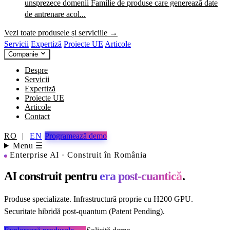
unsprezece domenii
Familie de produse care generează date
de antrenare acol...
Vezi toate produsele și serviciile →
Servicii
Expertiză
Proiecte UE
Articole
Companie
Despre
Servicii
Expertiză
Proiecte UE
Articole
Contact
RO
|
EN
Programează demo
Menu ☰
Enterprise AI · Construit în România
AI construit pentru
era post-cuantică
.
Produse specializate. Infrastructură proprie cu H200 GPU.
Securitate hibridă post-quantum (Patent Pending).