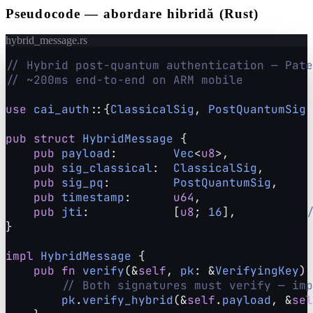
Pseudocode — abordare hibridă (Rust)
hybrid_message.rs
// Hybrid post-quantum authentication — Pate
// ~200ms end-to-end on ARM mobile
use
cai_auth
::{
ClassicalSig
, 
PostQuantumSig
,
pub struct
HybridMessage
 {

pub
payload
:        
Vec
<
u8
>,

pub
sig_classical
:  
ClassicalSig
,

pub
sig_pq
:         
PostQuantumSig
,

pub
timestamp
:      
u64
,

pub
jti
:            [
u8
; 
16
],          
/
}

impl
HybridMessage
 {

pub fn
verify
(&
self
, 
pk
: &
VerifyingKey
) 
// Both signatures must verify — imp
pk
.
verify_hybrid
(&
self
.
payload
, &
sel