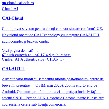
☁️
cloud.caitech.ro
Cloud AI
CAI-Cloud
Cloud privat suveran pentru clienți care vor stocare conformă UE.
Nextcloud operat de CAI Technology cu integrare CAI-AUTH,
audit complet și backup criptat.
Vezi pagina dedicată →
🔐
auth.caitech.ro · v0.17.4.9 public beta
Cipher AI Authenticator (CHAP-1)
CAI-AUTH
Autentificator mobil cu semnătură hibridă post-quantum (cerere de
brevet în pregătire — OSIM, mai 2026). 200ms end-to-end pe
Android. Quantum-proof din prima zi — protejat inclusiv față de
atacuri SNDL. Python SDK + extensie Chrome livrate la instalare;
cod-sursă la cerere sub licență comercială.