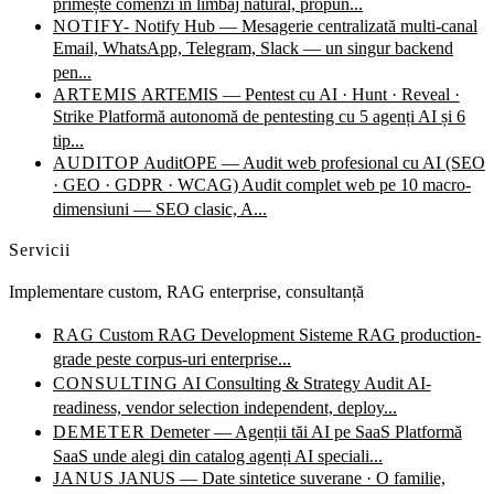
primește comenzi în limbaj natural, propun...
NOTIFY-
Notify Hub — Mesagerie centralizată multi-canal
Email, WhatsApp, Telegram, Slack — un singur backend
pen...
ARTEMIS
ARTEMIS — Pentest cu AI · Hunt · Reveal ·
Strike
Platformă autonomă de pentesting cu 5 agenți AI și 6
tip...
AUDITOP
AuditOPE — Audit web profesional cu AI (SEO
· GEO · GDPR · WCAG)
Audit complet web pe 10 macro-
dimensiuni — SEO clasic, A...
Servicii
Implementare custom, RAG enterprise, consultanță
RAG
Custom RAG Development
Sisteme RAG production-
grade peste corpus-uri enterprise...
CONSULTING
AI Consulting & Strategy
Audit AI-
readiness, vendor selection independent, deploy...
DEMETER
Demeter — Agenții tăi AI pe SaaS
Platformă
SaaS unde alegi din catalog agenți AI speciali...
JANUS
JANUS — Date sintetice suverane · O familie,