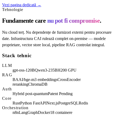
Vezi pagina dedicată →
Tehnologie
Fundamente care
nu pot fi compromise
.
Nu cloud terț. Nu dependențe de furnizori externi pentru procesare
date. Infrastructura CAI rulează complet on-premise — modele
proprietare, vector store local, pipeline RAG controlat integral.
Stack tehnic
LLM
gpt-oss-120B
Qwen3-235B
H200 GPU
RAG
BAAI/bge-m3 embeddings
CrossEncoder
reranking
ChromaDB
Auth
Hybrid post-quantum
Patent Pending
Core
Rust
Python FastAPI
Next.js
PostgreSQL
Redis
Orchestration
n8n
LangGraph
Docker
18 containere