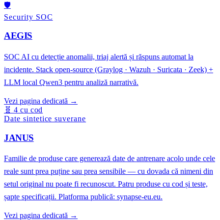
🛡
Security SOC
AEGIS
SOC AI cu detecție anomalii, triaj alertă și răspuns automat la
incidente. Stack open-source (Graylog · Wazuh · Suricata · Zeek) +
LLM local Qwen3 pentru analiză narrativă.
Vezi pagina dedicată →
🧬
4 cu cod
Date sintetice suverane
JANUS
Familie de produse care generează date de antrenare acolo unde cele
reale sunt prea puține sau prea sensibile — cu dovada că nimeni din
setul original nu poate fi recunoscut. Patru produse cu cod și teste,
șapte specificații. Platforma publică: synapse-eu.eu.
Vezi pagina dedicată →