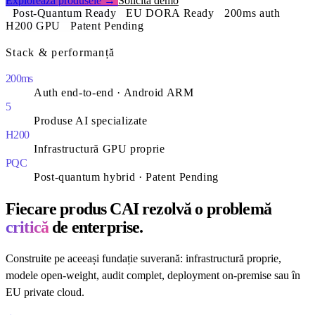
Explorează produsele
→
Solicită demo
Post-Quantum Ready
EU DORA Ready
200ms auth
H200 GPU
Patent Pending
Stack & performanță
200ms
Auth end-to-end · Android ARM
5
Produse AI specializate
H200
Infrastructură GPU proprie
PQC
Post-quantum hybrid · Patent Pending
Fiecare produs CAI rezolvă o problemă
critică
de enterprise.
Construite pe aceeași fundație suverană: infrastructură proprie,
modele open-weight, audit complet, deployment on-premise sau în
EU private cloud.