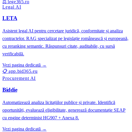
⚖️
lege365.ro
Legal AI
LETA
Asistent legal AI pentru cercetare juridică, conformitate și analiza
contractelor. RAG specializat pe legislație românească și europeană,
cu reranking semantic. Răspunsuri citate, auditabile, cu sursă
verificabilă.
Vezi pagina dedicată →
📋
app.bid365.eu
Procurement AI
Biddie
Automatizează analiza licitațiilor publice și private. Identifică
oportunități, evaluează eligibilitate, generează documentație SEAP
cu engine determinist HG907 + Anexa 8.
Vezi pagina dedicată →