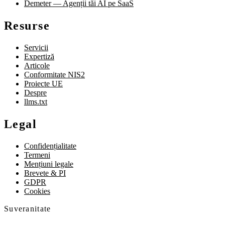
Demeter — Agenții tăi AI pe SaaS
Resurse
Servicii
Expertiză
Articole
Conformitate NIS2
Proiecte UE
Despre
llms.txt
Legal
Confidențialitate
Termeni
Mențiuni legale
Brevete & PI
GDPR
Cookies
Suveranitate