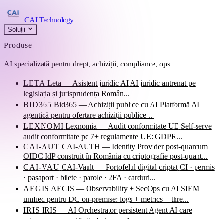
CAI Technology
Soluții
Produse
AI specializată pentru drept, achiziții, compliance, ops
LETA
Leta — Asistent juridic AI
AI juridic antrenat pe
legislația și jurisprudența Român...
BID365
Bid365 — Achiziții publice cu AI
Platformă AI
agentică pentru ofertare achiziții publice ...
LEXNOMI
Lexnomia — Audit conformitate UE
Self-serve
audit conformitate pe 7+ regulamente UE: GDPR...
CAI-AUT
CAI-AUTH — Identity Provider post-quantum
OIDC IdP construit în România cu criptografie post-quant...
CAI-VAU
CAI-Vault — Portofelul digital criptat
CI · permis
· pașaport · bilete · parole · 2FA · carduri...
AEGIS
AEGIS — Observability + SecOps cu AI
SIEM
unified pentru DC on-premise: logs + metrics + thre...
IRIS
IRIS — AI Orchestrator persistent
Agent AI care