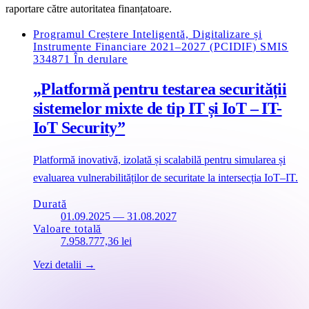
raportare către autoritatea finanțatoare.
Programul Creștere Inteligentă, Digitalizare și
Instrumente Financiare 2021–2027 (PCIDIF)
SMIS
334871
În derulare
„Platformă pentru testarea securității
sistemelor mixte de tip IT și IoT – IT-
IoT Security”
Platformă inovativă, izolată și scalabilă pentru simularea și
evaluarea vulnerabilităților de securitate la intersecția IoT–IT.
Durată
01.09.2025 — 31.08.2027
Valoare totală
7.958.777,36 lei
Vezi detalii →