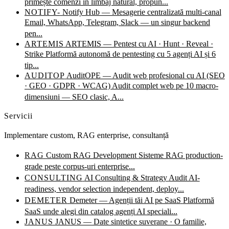
primește comenzi în limbaj natural, propun...
NOTIFY-
Notify Hub — Mesagerie centralizată multi-canal
Email, WhatsApp, Telegram, Slack — un singur backend
pen...
ARTEMIS
ARTEMIS — Pentest cu AI · Hunt · Reveal ·
Strike
Platformă autonomă de pentesting cu 5 agenți AI și 6
tip...
AUDITOP
AuditOPE — Audit web profesional cu AI (SEO
· GEO · GDPR · WCAG)
Audit complet web pe 10 macro-
dimensiuni — SEO clasic, A...
Servicii
Implementare custom, RAG enterprise, consultanță
RAG
Custom RAG Development
Sisteme RAG production-
grade peste corpus-uri enterprise...
CONSULTING
AI Consulting & Strategy
Audit AI-
readiness, vendor selection independent, deploy...
DEMETER
Demeter — Agenții tăi AI pe SaaS
Platformă
SaaS unde alegi din catalog agenți AI speciali...
JANUS
JANUS — Date sintetice suverane · O familie,