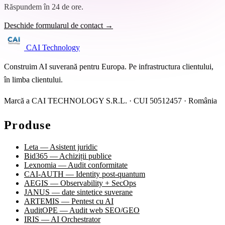
Răspundem în 24 de ore.
Deschide formularul de contact →
CAI Technology
Construim AI suverană pentru Europa. Pe infrastructura clientului,
în limba clientului.
Marcă a CAI TECHNOLOGY S.R.L. · CUI 50512457 · România
Produse
Leta — Asistent juridic
Bid365 — Achiziții publice
Lexnomia — Audit conformitate
CAI-AUTH — Identity post-quantum
AEGIS — Observability + SecOps
JANUS — date sintetice suverane
ARTEMIS — Pentest cu AI
AuditOPE — Audit web SEO/GEO
IRIS — AI Orchestrator