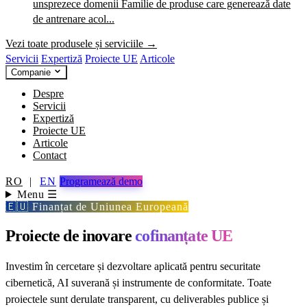
unsprezece domenii
Familie de produse care generează date
de antrenare acol...
Vezi toate produsele și serviciile →
Servicii
Expertiză
Proiecte UE
Articole
Companie
Despre
Servicii
Expertiză
Proiecte UE
Articole
Contact
RO
|
EN
Programează demo
Menu ☰
🇪🇺 Finanțat de Uniunea Europeană
Proiecte de inovare
cofinanțate UE
Investim în cercetare și dezvoltare aplicată pentru securitate
cibernetică, AI suverană și instrumente de conformitate. Toate
proiectele sunt derulate transparent, cu deliverables publice și