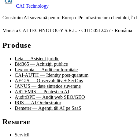
CAI Technology
Construim AI suverană pentru Europa. Pe infrastructura clientului, în l
Marcă a CAI TECHNOLOGY S.R.L. · CUI 50512457 · România
Produse
Leta — Asistent juridic
Bid365 — Achiziții publice
Lexnomia — Audit conformitate
CAI-AUTH — Identity post-quantum
AEGIS — Observability + SecOps
JANUS — date sintetice suverane
ARTEMIS — Pentest cu AI
AuditOPE — Audit web SEO/GEO
IRIS — AI Orchestrator
Demeter — Agenții tăi AI pe SaaS
Resurse
Servicii