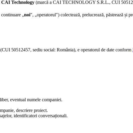
:
CAI Technology
(marcă a CAI TECHNOLOGY S.R.L., CUI 505124
 continuare „
noi
", „operatorul") colectează, prelucrează, păstrează și pr
 50512457, sediu social: România), e operatorul de date conform
iber, eventual numele companiei.
mpanie, descriere proiect.
jelor, identificatori conversaționali.