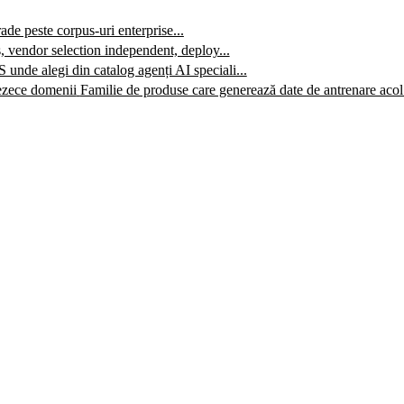
e peste corpus-uri enterprise...
, vendor selection independent, deploy...
 unde alegi din catalog agenți AI speciali...
ezece domenii
Familie de produse care generează date de antrenare acol.