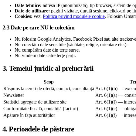
Date tehnice:
adresă IP (anonimizată), tip browser, sistem de ope
Date de utilizare:
pagini vizitate, durată sesiune, click-uri pe li
Cookies:
vezi
Politica privind modulele cookie
. Folosim Umami
2.3 Date pe care NU le colectăm
Nu folosim Google Analytics, Facebook Pixel sau alte tracker-e 
Nu colectăm date sensibile (sănătate, religie, orientare etc.).
Nu cumpărăm date din terțe surse.
Nu vindem date către terțe părți.
3. Temeiul juridic al prelucrării
Scop
Te
Răspuns la cereri de ofertă, contact, consultanță
Art. 6(1)(b) — execut
Newsletter
Art. 6(1)(a) — consi
Statistici agregate de utilizare site
Art. 6(1)(f) — interes
Conformitate fiscală, contabilă (facturi)
Art. 6(1)(c) — obliga
Apărare în fața autorităților
Art. 6(1)(f) — interes
4. Perioadele de păstrare