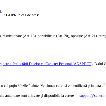
t
).
. 33 GDPR în caz de breșă.
), restricționare (Art. 18), portabilitate (Art. 20), opoziție (Art. 21), re
eghere a Prelucrării Datelor cu Caracter Personal (ANSPDCP)
, B-dul 
cu cel puțin 30 zile înainte. Versiunea curentă e identificată prin data „
le anterioare sunt arhivate și disponibile la cerere —
support@caitech.