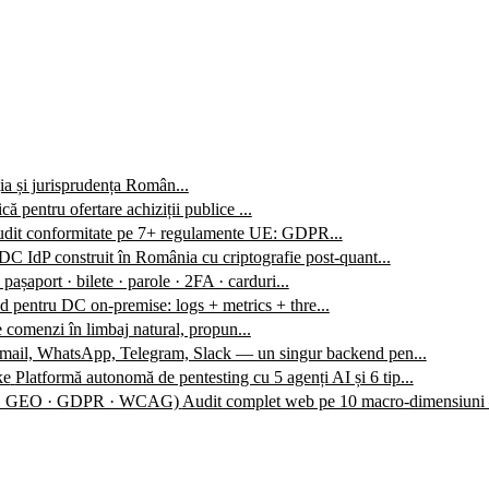
ția și jurisprudența Român...
ă pentru ofertare achiziții publice ...
audit conformitate pe 7+ regulamente UE: GDPR...
C IdP construit în România cu criptografie post-quant...
 pașaport · bilete · parole · 2FA · carduri...
 pentru DC on-premise: logs + metrics + thre...
 comenzi în limbaj natural, propun...
mail, WhatsApp, Telegram, Slack — un singur backend pen...
ke
Platformă autonomă de pentesting cu 5 agenți AI și 6 tip...
O · GEO · GDPR · WCAG)
Audit complet web pe 10 macro-dimensiuni 