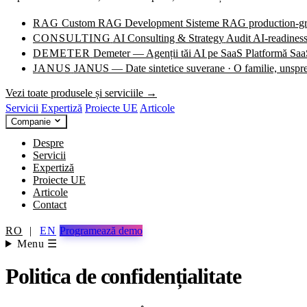
RAG
Custom RAG Development
Sisteme RAG production-grad
CONSULTING
AI Consulting & Strategy
Audit AI-readiness
DEMETER
Demeter — Agenții tăi AI pe SaaS
Platformă SaaS
JANUS
JANUS — Date sintetice suverane · O familie, unspr
Vezi toate produsele și serviciile →
Servicii
Expertiză
Proiecte UE
Articole
Companie
Despre
Servicii
Expertiză
Proiecte UE
Articole
Contact
RO
|
EN
Programează demo
Menu ☰
Politica de confidențialitate