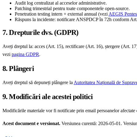
Audit log centralizat al acceselor administrative.
Patching trimestrial pentru toate componentele open-source.
Penetration testing intern + external annual (vezi
AEGIS Pentes
Răspuns la incidente: notificare ANSPDCP în 72h conform Art
7. Drepturile dvs. (GDPR)
Aveți dreptul la: acces (Art. 15), rectificare (Art. 16), ștergere (Art. 17
vezi
pagina GDPR
.
8. Plângeri
Aveți dreptul să depuneți plângere la
Autoritatea Națională de Suprav
9. Modificări ale acestei politici
Modificările materiale vor fi notificate prin email persoanelor afectate 
Acest document e versionat.
Versiunea curentă: 2026-05-01. Versiuni