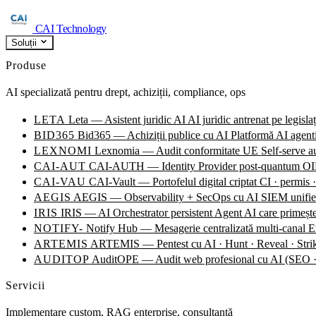
CAI Technology
Soluții
Produse
AI specializată pentru drept, achiziții, compliance, ops
LETA
Leta — Asistent juridic AI
AI juridic antrenat pe legisla
BID365
Bid365 — Achiziții publice cu AI
Platformă AI agentic
LEXNOMI
Lexnomia — Audit conformitate UE
Self-serve 
CAI-AUT
CAI-AUTH — Identity Provider post-quantum
OID
CAI-VAU
CAI-Vault — Portofelul digital criptat
CI · permis ·
AEGIS
AEGIS — Observability + SecOps cu AI
SIEM unified
IRIS
IRIS — AI Orchestrator persistent
Agent AI care primește
NOTIFY-
Notify Hub — Mesagerie centralizată multi-canal
E
ARTEMIS
ARTEMIS — Pentest cu AI · Hunt · Reveal · Stri
AUDITOP
AuditOPE — Audit web profesional cu AI (SE
Servicii
Implementare custom, RAG enterprise, consultanță