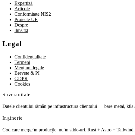
Expertiză
Articole
Conformitate NIS2
Proiecte UE
Despre
llms.txt
Legal
Confidențialitate
Termeni
Mențiuni legale
Brevete & PI
GDPR
Cookies
Suveranitate
Datele clientului rămân pe infrastructura clientului — bare-metal, k8s
Inginerie
Cod care merge în producție, nu în slide-uri. Rust + Astro + Tailwin