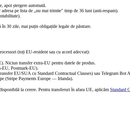
e, apoi ștergere automată.
dresa pe lista de „nu mai trimite" timp de 36 luni (anti-respam).
tabilitate).
în 30 zile, mai puțin obligațiile legale de păstrare.
ocessori (toți EU-resident sau cu acord adecvat):
E). Niciun transfer extra-EU pentru datele de produs.
n-EU, Postmark-EU).
nsfer EU/SUA cu Standard Contractual Clauses) sau Telegram Bot A
pe (Stripe Payments Europe — Irlanda).
disponibilă la cerere. Pentru transferuri în afara UE, aplicăm
Standard C
.