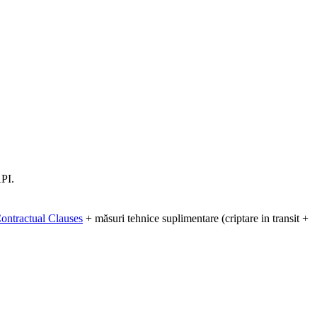
PI.
ontractual Clauses
+ măsuri tehnice suplimentare (criptare in transit +