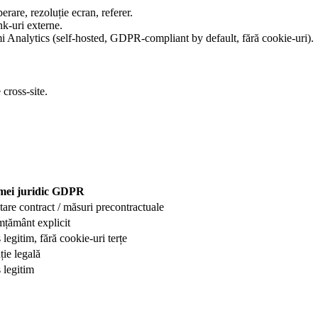
rare, rezoluție ecran, referer.
nk-uri externe.
 Analytics (self-hosted, GDPR-compliant by default, fără cookie-uri).
cross-site.
mei juridic GDPR
are contract / măsuri precontractuale
mțământ explicit
 legitim, fără cookie-uri terțe
ție legală
 legitim