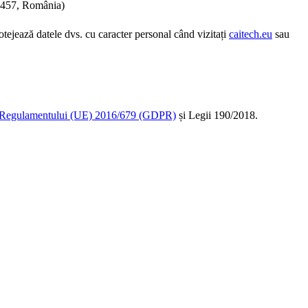
57, România)
otejează datele dvs. cu caracter personal când vizitați
caitech.eu
sau
Regulamentului (UE) 2016/679 (GDPR)
și Legii 190/2018.