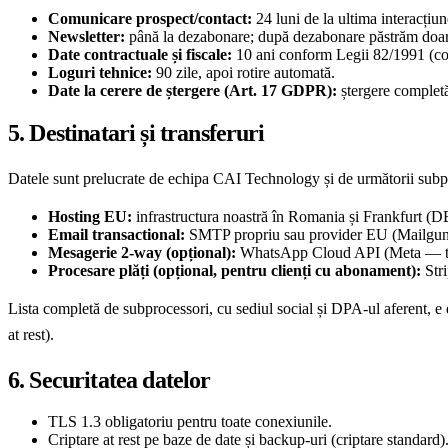
Comunicare prospect/contact:
24 luni de la ultima interacțiun
Newsletter:
până la dezabonare; după dezabonare păstrăm doar a
Date contractuale și fiscale:
10 ani conform Legii 82/1991 (con
Loguri tehnice:
90 zile, apoi rotire automată.
Date la cerere de ștergere (Art. 17 GDPR):
ștergere completă 
5. Destinatari și transferuri
Datele sunt prelucrate de echipa CAI Technology și de următorii subpr
Hosting EU:
infrastructura noastră în Romania și Frankfurt (D
Email transactional:
SMTP propriu sau provider EU (Mailgu
Mesagerie 2-way (opțional):
WhatsApp Cloud API (Meta — tra
Procesare plăți (opțional, pentru clienți cu abonament):
Stri
Lista completă de subprocessori, cu sediul social și DPA-ul aferent, e 
at rest).
6. Securitatea datelor
TLS 1.3 obligatoriu pentru toate conexiunile.
Criptare at rest pe baze de date și backup-uri (criptare standard)