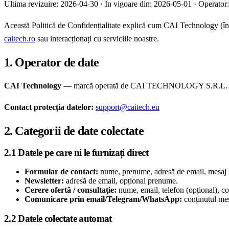
Ultima revizuire: 2026-04-30 · În vigoare din: 2026-05-01 · Operator
Această Politică de Confidențialitate explică cum CAI Technology (în
caitech.ro
sau interacționați cu serviciile noastre.
1. Operator de date
CAI Technology
— marcă operată de CAI TECHNOLOGY S.R.L. (CUI
Contact protecția datelor:
support@caitech.eu
2. Categorii de date colectate
2.1 Datele pe care ni le furnizați direct
Formular de contact:
nume, prenume, adresă de email, mesaj l
Newsletter:
adresă de email, opțional prenume.
Cerere ofertă / consultație:
nume, email, telefon (opțional), co
Comunicare prin email/Telegram/WhatsApp:
conținutul mesa
2.2 Datele colectate automat