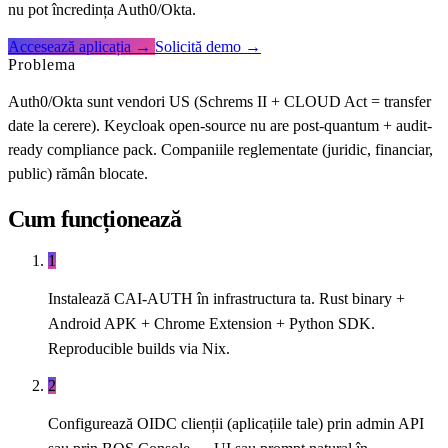
nu pot încredința Auth0/Okta.
Accesează aplicația →
Solicită demo →
Problema
Auth0/Okta sunt vendori US (Schrems II + CLOUD Act = transfer
date la cerere). Keycloak open-source nu are post-quantum + audit-
ready compliance pack. Companiile reglementate (juridic, financiar,
public) rămân blocate.
Cum funcționează
1
Instalează CAI-AUTH în infrastructura ta. Rust binary +
Android APK + Chrome Extension + Python SDK.
Reproducible builds via Nix.
2
Configurează OIDC clienții (aplicațiile tale) prin admin API