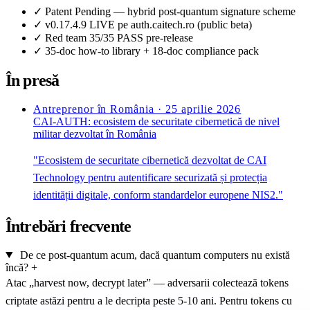
✓
Patent Pending — hybrid post-quantum signature scheme
✓
v0.17.4.9 LIVE pe auth.caitech.ro (public beta)
✓
Red team 35/35 PASS pre-release
✓
35-doc how-to library + 18-doc compliance pack
În presă
Antreprenor în România · 25 aprilie 2026
CAI-AUTH: ecosistem de securitate cibernetică de nivel
militar dezvoltat în România
"Ecosistem de securitate cibernetică dezvoltat de CAI
Technology pentru autentificare securizată și protecția
identității digitale, conform standardelor europene NIS2."
Întrebări frecvente
De ce post-quantum acum, dacă quantum computers nu există
încă?
+
Atac „harvest now, decrypt later” — adversarii colectează tokens
criptate astăzi pentru a le decripta peste 5-10 ani. Pentru tokens cu