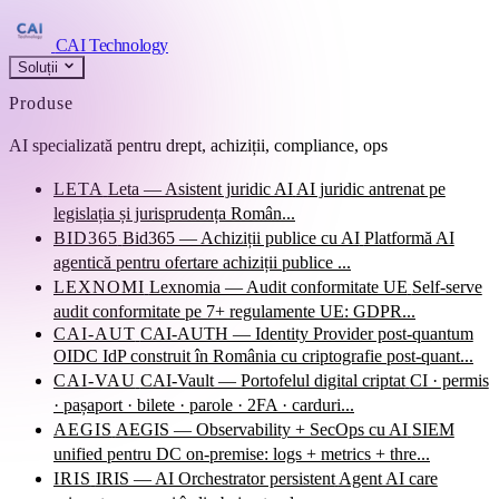
CAI Technology
Soluții
Produse
AI specializată pentru drept, achiziții, compliance, ops
LETA
Leta — Asistent juridic AI
AI juridic antrenat pe
legislația și jurisprudența Român...
BID365
Bid365 — Achiziții publice cu AI
Platformă AI
agentică pentru ofertare achiziții publice ...
LEXNOMI
Lexnomia — Audit conformitate UE
Self-serve
audit conformitate pe 7+ regulamente UE: GDPR...
CAI-AUT
CAI-AUTH — Identity Provider post-quantum
OIDC IdP construit în România cu criptografie post-quant...
CAI-VAU
CAI-Vault — Portofelul digital criptat
CI · permis
· pașaport · bilete · parole · 2FA · carduri...
AEGIS
AEGIS — Observability + SecOps cu AI
SIEM
unified pentru DC on-premise: logs + metrics + thre...
IRIS
IRIS — AI Orchestrator persistent
Agent AI care