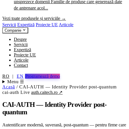
unsprezece domenii
Familie de produse care generează date
de antrenare acol...
Vezi toate produsele și serviciile →
Servicii
Expertiză
Proiecte UE
Articole
Companie
Despre
Servicii
Expertiză
Proiecte UE
Articole
Contact
RO
|
EN
Programează demo
Menu ☰
Acasă
/
CAI-AUTH — Identity Provider post-quantum
cai-auth
Live
auth.caitech.ro ↗
CAI-AUTH — Identity Provider post-
quantum
Autentificare modernă, suverană, post-quantum — pentru firme care