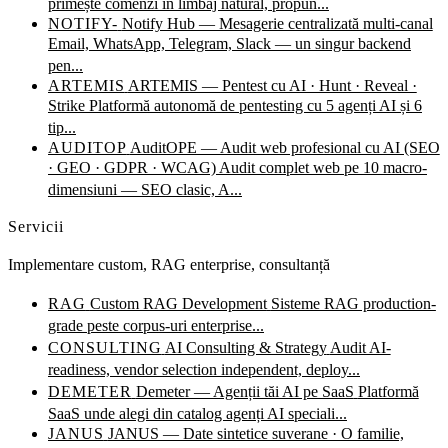
primește comenzi în limbaj natural, propun...
NOTIFY-
Notify Hub — Mesagerie centralizată multi-canal
Email, WhatsApp, Telegram, Slack — un singur backend
pen...
ARTEMIS
ARTEMIS — Pentest cu AI · Hunt · Reveal ·
Strike
Platformă autonomă de pentesting cu 5 agenți AI și 6
tip...
AUDITOP
AuditOPE — Audit web profesional cu AI (SEO
· GEO · GDPR · WCAG)
Audit complet web pe 10 macro-
dimensiuni — SEO clasic, A...
Servicii
Implementare custom, RAG enterprise, consultanță
RAG
Custom RAG Development
Sisteme RAG production-
grade peste corpus-uri enterprise...
CONSULTING
AI Consulting & Strategy
Audit AI-
readiness, vendor selection independent, deploy...
DEMETER
Demeter — Agenții tăi AI pe SaaS
Platformă
SaaS unde alegi din catalog agenți AI speciali...
JANUS
JANUS — Date sintetice suverane · O familie,