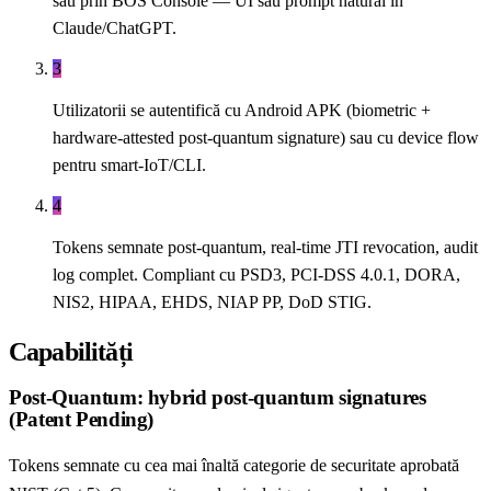
sau prin BOS Console — UI sau prompt natural în
Claude/ChatGPT.
3
Utilizatorii se autentifică cu Android APK (biometric +
hardware-attested post-quantum signature) sau cu device flow
pentru smart-IoT/CLI.
4
Tokens semnate post-quantum, real-time JTI revocation, audit
log complet. Compliant cu PSD3, PCI-DSS 4.0.1, DORA,
NIS2, HIPAA, EHDS, NIAP PP, DoD STIG.
Capabilități
Post-Quantum: hybrid post-quantum signatures
(Patent Pending)
Tokens semnate cu cea mai înaltă categorie de securitate aprobată