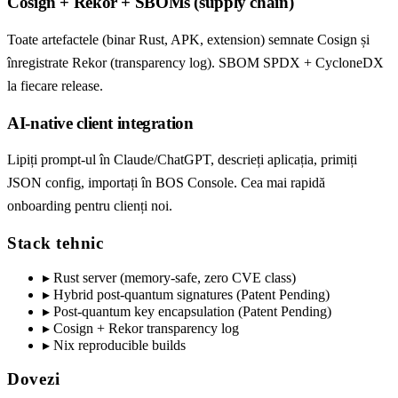
Cosign + Rekor + SBOMs (supply chain)
Toate artefactele (binar Rust, APK, extension) semnate Cosign și
înregistrate Rekor (transparency log). SBOM SPDX + CycloneDX
la fiecare release.
AI-native client integration
Lipiți prompt-ul în Claude/ChatGPT, descrieți aplicația, primiți
JSON config, importați în BOS Console. Cea mai rapidă
onboarding pentru clienți noi.
Stack tehnic
▸
Rust server (memory-safe, zero CVE class)
▸
Hybrid post-quantum signatures (Patent Pending)
▸
Post-quantum key encapsulation (Patent Pending)
▸
Cosign + Rekor transparency log
▸
Nix reproducible builds
Dovezi