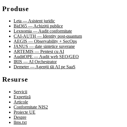
Produse
Leta — Asistent juridic
Bid365 — Achiziții publice
Lexnomia — Audit conformitate
CAI-AUTH — Identity post-quantum
AEGIS — Observability + SecOps
JANUS — date sintetice suverane
ARTEMIS — Pentest cu AI
AuditOPE — Audit web SEO/GEO
IRIS — AI Orchestrator
Demeter — Agenții tăi AI pe SaaS
Resurse
Servicii
Expertiză
Articole
Conformitate NIS2
Proiecte UE
Despre
llms.txt