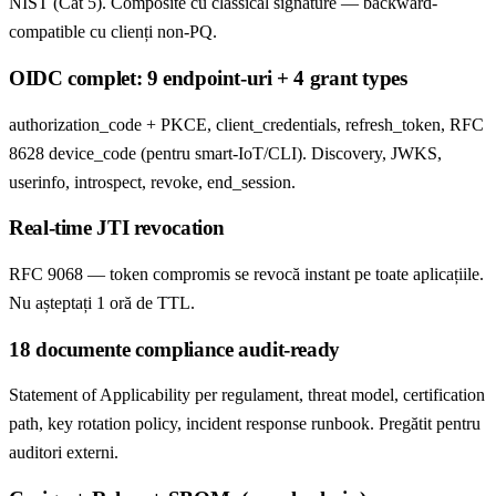
NIST (Cat 5). Composite cu classical signature — backward-
compatible cu clienți non-PQ.
OIDC complet: 9 endpoint-uri + 4 grant types
authorization_code + PKCE, client_credentials, refresh_token, RFC
8628 device_code (pentru smart-IoT/CLI). Discovery, JWKS,
userinfo, introspect, revoke, end_session.
Real-time JTI revocation
RFC 9068 — token compromis se revocă instant pe toate aplicațiile.
Nu așteptați 1 oră de TTL.
18 documente compliance audit-ready
Statement of Applicability per regulament, threat model, certification
path, key rotation policy, incident response runbook. Pregătit pentru
auditori externi.