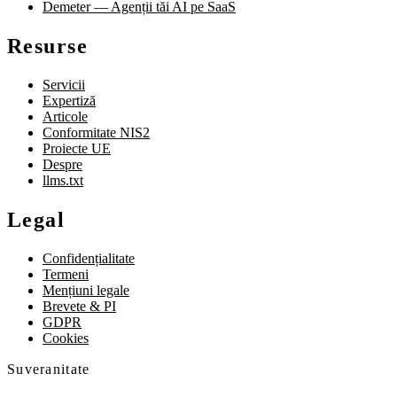
Demeter — Agenții tăi AI pe SaaS
Resurse
Servicii
Expertiză
Articole
Conformitate NIS2
Proiecte UE
Despre
llms.txt
Legal
Confidențialitate
Termeni
Mențiuni legale
Brevete & PI
GDPR
Cookies
Suveranitate