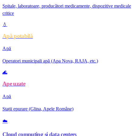
Spitale, laboratoare, producători medicamente, dispozitive medicale
critice
💧
Apă potabilă
Apă
Operatori municipali apă (Apa Nova, RAJA, etc.)
🌊
Ape uzate
Apă
Stații epurare (Glina, Apele Române)
☁️
Cloud computing și data centers