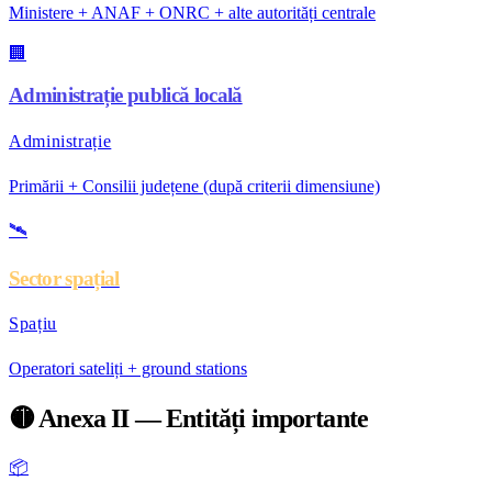
Ministere + ANAF + ONRC + alte autorități centrale
🏢
Administrație publică locală
Administrație
Primării + Consilii județene (după criterii dimensiune)
🛰️
Sector spațial
Spațiu
Operatori sateliți + ground stations
🟡
Anexa II — Entități importante
📦