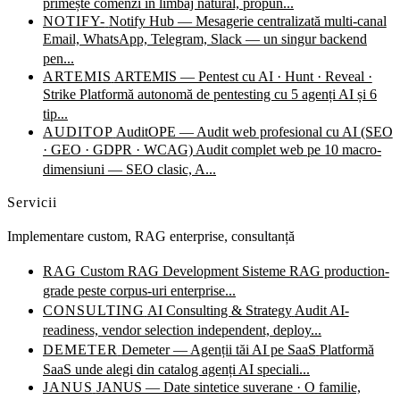
primește comenzi în limbaj natural, propun...
NOTIFY-
Notify Hub — Mesagerie centralizată multi-canal
Email, WhatsApp, Telegram, Slack — un singur backend
pen...
ARTEMIS
ARTEMIS — Pentest cu AI · Hunt · Reveal ·
Strike
Platformă autonomă de pentesting cu 5 agenți AI și 6
tip...
AUDITOP
AuditOPE — Audit web profesional cu AI (SEO
· GEO · GDPR · WCAG)
Audit complet web pe 10 macro-
dimensiuni — SEO clasic, A...
Servicii
Implementare custom, RAG enterprise, consultanță
RAG
Custom RAG Development
Sisteme RAG production-
grade peste corpus-uri enterprise...
CONSULTING
AI Consulting & Strategy
Audit AI-
readiness, vendor selection independent, deploy...
DEMETER
Demeter — Agenții tăi AI pe SaaS
Platformă
SaaS unde alegi din catalog agenți AI speciali...
JANUS
JANUS — Date sintetice suverane · O familie,