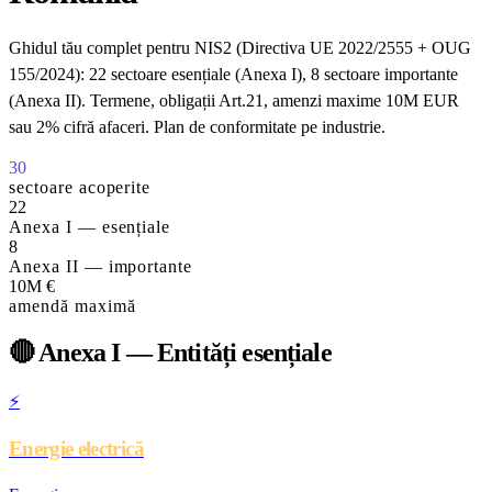
Ghidul tău complet pentru NIS2 (Directiva UE 2022/2555 + OUG
155/2024): 22 sectoare esențiale (Anexa I), 8 sectoare importante
(Anexa II). Termene, obligații Art.21, amenzi maxime 10M EUR
sau 2% cifră afaceri. Plan de conformitate pe industrie.
30
sectoare acoperite
22
Anexa I — esențiale
8
Anexa II — importante
10M €
amendă maximă
🔴
Anexa I — Entități esențiale
⚡
Energie electrică