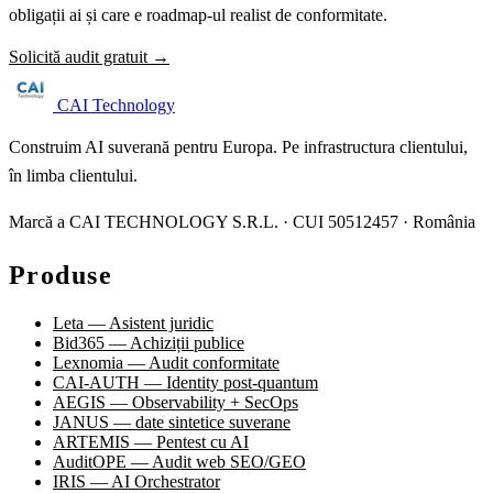
obligații ai și care e roadmap-ul realist de conformitate.
Solicită audit gratuit →
CAI Technology
Construim AI suverană pentru Europa. Pe infrastructura clientului,
în limba clientului.
Marcă a CAI TECHNOLOGY S.R.L. · CUI 50512457 · România
Produse
Leta — Asistent juridic
Bid365 — Achiziții publice
Lexnomia — Audit conformitate
CAI-AUTH — Identity post-quantum
AEGIS — Observability + SecOps
JANUS — date sintetice suverane
ARTEMIS — Pentest cu AI
AuditOPE — Audit web SEO/GEO
IRIS — AI Orchestrator