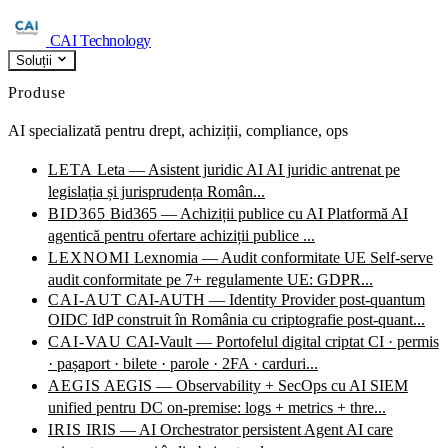
CAI Technology
Soluții
Produse
AI specializată pentru drept, achiziții, compliance, ops
LETA
Leta — Asistent juridic AI
AI juridic antrenat pe
legislația și jurisprudența Român...
BID365
Bid365 — Achiziții publice cu AI
Platformă AI
agentică pentru ofertare achiziții publice ...
LEXNOMI
Lexnomia — Audit conformitate UE
Self-serve
audit conformitate pe 7+ regulamente UE: GDPR...
CAI-AUT
CAI-AUTH — Identity Provider post-quantum
OIDC IdP construit în România cu criptografie post-quant...
CAI-VAU
CAI-Vault — Portofelul digital criptat
CI · permis
· pașaport · bilete · parole · 2FA · carduri...
AEGIS
AEGIS — Observability + SecOps cu AI
SIEM
unified pentru DC on-premise: logs + metrics + thre...
IRIS
IRIS — AI Orchestrator persistent
Agent AI care