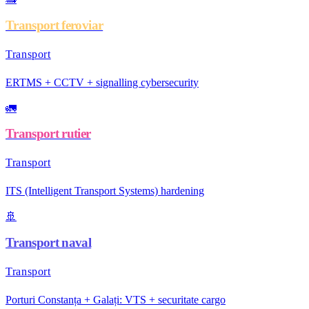
Transport feroviar
Transport
ERTMS + CCTV + signalling cybersecurity
🚛
Transport rutier
Transport
ITS (Intelligent Transport Systems) hardening
🚢
Transport naval
Transport
Porturi Constanța + Galați: VTS + securitate cargo