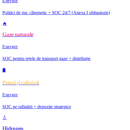
Energie
Politici de risc cibernetic + SOC 24/7 (Anexa I obligatorie)
🔥
Gaze naturale
Energie
SOC pentru rețele de transport gaze + distribuție
🛢️
Petrol și rafinării
Energie
SOC pe rafinării + depozite strategice
💧
Hidrogen