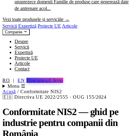
unsprezece domenii
Familie de produse care generează date
de antrenare acol...
Vezi toate produsele și serviciile →
Servicii
Expertiză
Proiecte UE
Articole
Companie
Despre
Servicii
Expertiză
Proiecte UE
Articole
Contact
RO
|
EN
Programează demo
Menu ☰
Acasă
/
Conformitate NIS2
🇪🇺 Directiva UE 2022/2555 · OUG 155/2024
Conformitate NIS2 — ghid pe
industrie pentru companii din
România