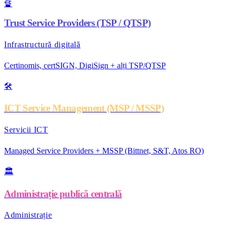
🔏
Trust Service Providers (TSP / QTSP)
Infrastructură digitală
Certinomis, certSIGN, DigiSign + alți TSP/QTSP
🛠️
ICT Service Management (MSP / MSSP)
Servicii ICT
Managed Service Providers + MSSP (Bittnet, S&T, Atos RO)
🏛️
Administrație publică centrală
Administrație