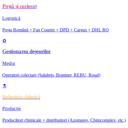
Poștă și curierat
Logistică
Poșta Română + Fan Courier + DPD + Cargus + DHL RO
♻️
Gestionarea deșeurilor
Mediu
Operatori colectare (Salubris, Brantner, REBU, Rosal)
⚗️
Industria chimică
Producție
Producători chimicale + distribuitori (Azomureș, Chimcomplex, etc.)