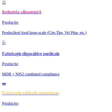
🍞
Industria alimentară
Producție
Producători food large-scale (Cris-Tim, Vel Pitar, etc.)
🩺
Fabricație dispozitive medicale
Producție
MDR + NIS2 combined compliance
🚗
Fabricație vehicule motorizate
Producție