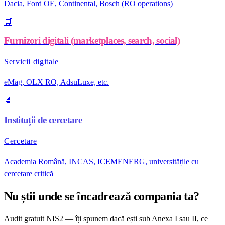
Dacia, Ford OE, Continental, Bosch (RO operations)
🛒
Furnizori digitali (marketplaces, search, social)
Servicii digitale
eMag, OLX RO, AdsuLuxe, etc.
🔬
Instituții de cercetare
Cercetare
Academia Română, INCAS, ICEMENERG, universitățile cu
cercetare critică
Nu știi unde se încadrează compania ta?
Audit gratuit NIS2 — îți spunem dacă ești sub Anexa I sau II, ce