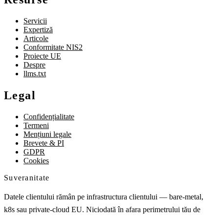
Servicii
Expertiză
Articole
Conformitate NIS2
Proiecte UE
Despre
llms.txt
Legal
Confidențialitate
Termeni
Mențiuni legale
Brevete & PI
GDPR
Cookies
Suveranitate
Datele clientului rămân pe infrastructura clientului — bare-metal,
k8s sau private-cloud EU. Niciodată în afara perimetrului tău de