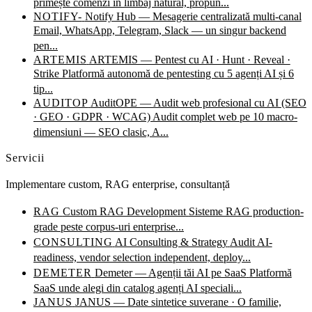
primește comenzi în limbaj natural, propun...
NOTIFY-
Notify Hub — Mesagerie centralizată multi-canal
Email, WhatsApp, Telegram, Slack — un singur backend
pen...
ARTEMIS
ARTEMIS — Pentest cu AI · Hunt · Reveal ·
Strike
Platformă autonomă de pentesting cu 5 agenți AI și 6
tip...
AUDITOP
AuditOPE — Audit web profesional cu AI (SEO
· GEO · GDPR · WCAG)
Audit complet web pe 10 macro-
dimensiuni — SEO clasic, A...
Servicii
Implementare custom, RAG enterprise, consultanță
RAG
Custom RAG Development
Sisteme RAG production-
grade peste corpus-uri enterprise...
CONSULTING
AI Consulting & Strategy
Audit AI-
readiness, vendor selection independent, deploy...
DEMETER
Demeter — Agenții tăi AI pe SaaS
Platformă
SaaS unde alegi din catalog agenți AI speciali...
JANUS
JANUS — Date sintetice suverane · O familie,