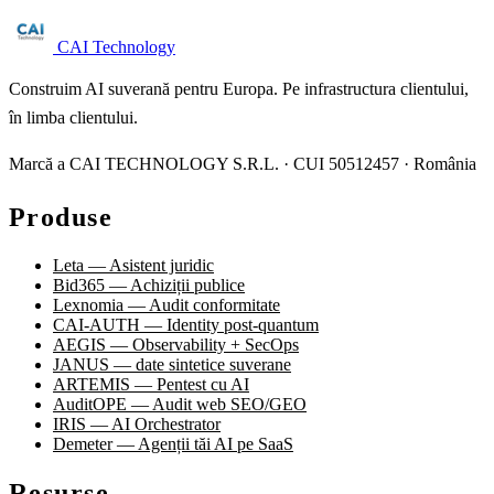
CAI Technology
Construim AI suverană pentru Europa. Pe infrastructura clientului,
în limba clientului.
Marcă a CAI TECHNOLOGY S.R.L. · CUI 50512457 · România
Produse
Leta — Asistent juridic
Bid365 — Achiziții publice
Lexnomia — Audit conformitate
CAI-AUTH — Identity post-quantum
AEGIS — Observability + SecOps
JANUS — date sintetice suverane
ARTEMIS — Pentest cu AI
AuditOPE — Audit web SEO/GEO
IRIS — AI Orchestrator
Demeter — Agenții tăi AI pe SaaS
Resurse