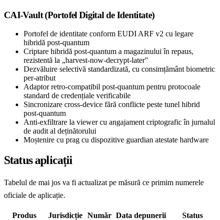
CAI-Vault (Portofel Digital de Identitate)
Portofel de identitate conform EUDI ARF v2 cu legare
hibridă post-quantum
Criptare hibridă post-quantum a magazinului în repaus,
rezistentă la „harvest-now-decrypt-later"
Dezvăluire selectivă standardizată, cu consimțământ biometric
per-atribut
Adaptor retro-compatibil post-quantum pentru protocoale
standard de credențiale verificabile
Sincronizare cross-device fără conflicte peste tunel hibrid
post-quantum
Anti-exfiltrare la viewer cu angajament criptografic în jurnalul
de audit al deținătorului
Moștenire cu prag cu dispozitive guardian atestate hardware
Status aplicații
Tabelul de mai jos va fi actualizat pe măsură ce primim numerele
oficiale de aplicație.
Produs
Jurisdicție
Număr
Data depunerii
Status