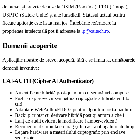
de brevet și brevete depuse la OSIM (România), EPO (Europa),
USPTO (Statele Unite) și alte jurisdicții. Statusul actual pentru
fiecare aplicație este listat mai jos. Întrebările referitoare la
proprietate intelectuală pot fi adresate la
ip@caitech.ro
.
Domenii acoperite
Aplicațiile noastre de brevet acoperă, fără a se limita la, următoarele
domenii inventive:
CAI-AUTH (Cipher AI Authenticator)
Autentificare hibridă post-quantum cu semnături compuse
Push-to-approve cu semnătură criptografică hibridă end-to-
end
Adaptare WebAuthn/FIDO2 pentru algoritmi post-quantum
Backup criptat cu derivare hibridă post-quantum a cheii
Lanț de audit evident la modificare (tamper-evident)
Recuperare distribuită cu prag și fereastră obligatorie de timp
Legare hardware a materialului criptografic prin enclave
securizate