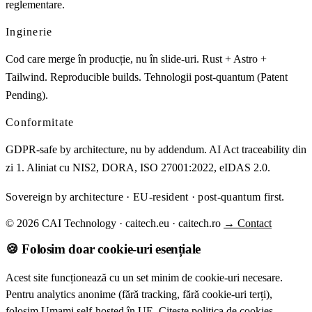
reglementare.
Inginerie
Cod care merge în producție, nu în slide-uri. Rust + Astro +
Tailwind. Reproducible builds. Tehnologii post-quantum (Patent
Pending).
Conformitate
GDPR-safe by architecture, nu by addendum. AI Act traceability din
zi 1. Aliniat cu NIS2, DORA, ISO 27001:2022, eIDAS 2.0.
Sovereign by architecture · EU-resident · post-quantum first.
© 2026 CAI Technology · caitech.eu · caitech.ro
→ Contact
🍪 Folosim doar cookie-uri esențiale
Acest site funcționează cu un set minim de cookie-uri necesare.
Pentru analytics anonime (fără tracking, fără cookie-uri terți),
folosim Umami self-hosted în UE.
Citește politica de cookies