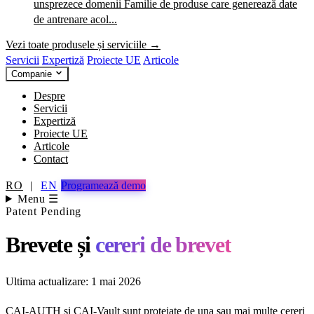
unsprezece domenii
Familie de produse care generează date
de antrenare acol...
Vezi toate produsele și serviciile →
Servicii
Expertiză
Proiecte UE
Articole
Companie
Despre
Servicii
Expertiză
Proiecte UE
Articole
Contact
RO
|
EN
Programează demo
Menu ☰
Patent Pending
Brevete și
cereri de brevet
Ultima actualizare: 1 mai 2026
CAI-AUTH și CAI-Vault sunt protejate de una sau mai multe cereri