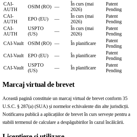
CAI-
În curs (mai
Patent
OSIM (RO)
—
AUTH
2026)
Pending
CAI-
În curs (mai
Patent
EPO (EU)
—
AUTH
2026)
Pending
CAI-
USPTO
În curs (mai
Patent
—
AUTH
(US)
2026)
Pending
Patent
CAI-Vault
OSIM (RO)
—
În planificare
Pending
Patent
CAI-Vault
EPO (EU)
—
În planificare
Pending
USPTO
Patent
CAI-Vault
—
În planificare
(US)
Pending
Marcaj virtual de brevet
Această pagină constituie un marcaj virtual de brevet conform 35
U.S.C. § 287(a) (SUA) și normelor echivalente din alte jurisdicții.
Notificarea publică a aplicațiilor de brevet în curs servește pentru a
stabili termenul de calculare a despăgubirilor în cazul încălcării.
Licențiere și utilizare