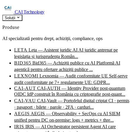
CAI Technology
Soluții
Produse
AI specializată pentru drept, achiziții, compliance, ops
LETA
Leta — Asistent juridic AI
AI juridic antrenat pe
legislația și jurisprudența Român...
BID365
Bid365 — Achiziții publice cu AI
Platformă AI
agentică pentru ofertare achiziții publice ...
LEXNOMI
Lexnomia — Audit conformitate UE
Self-serve
audit conformitate pe 7+ regulamente UE: GDPR...
CAI-AUT
CAI-AUTH — Identity Provider post-quantum
OIDC IdP construit în România cu criptografie post-quant...
CAI-VAU
CAI-Vault — Portofelul digital criptat
CI · permis
· pașaport · bilete · parole · 2FA · carduri...
AEGIS
AEGIS — Observability + SecOps cu AI
SIEM
unified pentru DC on-premise: logs + metrics + thre...
IRIS
IRIS — AI Orchestrator persistent
Agent AI care