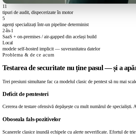
11
tipuri de audit, dispecerizate în motor
5
agenți specializați într-un pipeline determinist
2-în-1
SaaS + on-premises / air-gapped din același build
Local
modele self-hosted implicit — suveranitatea datelor
Problema & de ce acum
Testarea de securitate nu ține pasul — și a ap
Trei presiuni simultane fac ca modelul clasic de pentest să nu mai scal
Deficit de pentesteri
Cererea de testare ofensivă depășește cu mult numărul de specialiști. A
Oboseala fals-pozitivelor
Scanerele clasice inundă echipele cu alerte neverificate. Efortul de tr