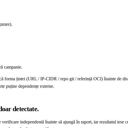
urare).
ră campanie.
ică forma țintei (URL / IP-CIDR / repo git / referință OCI) înainte de d
arte puține dependențe externe.
doar detectate.
e verificare independentă înainte să ajungă în raport, iar rezultatul iese 