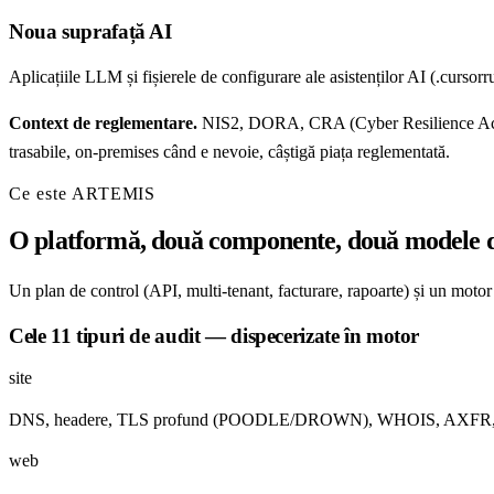
Noua suprafață AI
Aplicațiile LLM și fișierele de configurare ale asistenților AI (.curs
Context de reglementare.
NIS2, DORA, CRA (Cyber Resilience Act) și E
trasabile, on-premises când e nevoie, câștigă piața reglementată.
Ce este ARTEMIS
O platformă, două componente, două modele d
Un plan de control (API, multi-tenant, facturare, rapoarte) și un moto
Cele 11 tipuri de audit — dispecerizate în motor
site
DNS, headere, TLS profund (POODLE/DROWN), WHOIS, AXFR, recon 
web