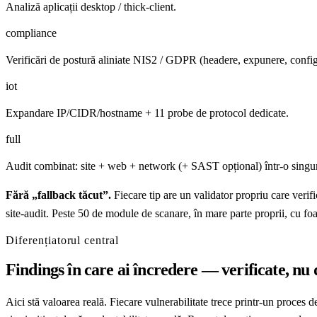
Analiză aplicații desktop / thick-client.
compliance
Verificări de postură aliniate NIS2 / GDPR (headere, expunere, config
iot
Expandare IP/CIDR/hostname + 11 probe de protocol dedicate.
full
Audit combinat: site + web + network (+ SAST opțional) într-o singu
Fără „fallback tăcut”.
Fiecare tip are un validator propriu care verif
site-audit. Peste 50 de module de scanare, în mare parte proprii, cu fo
Diferențiatorul central
Findings în care ai încredere — verificate, nu 
Aici stă valoarea reală. Fiecare vulnerabilitate trece printr-un proces d