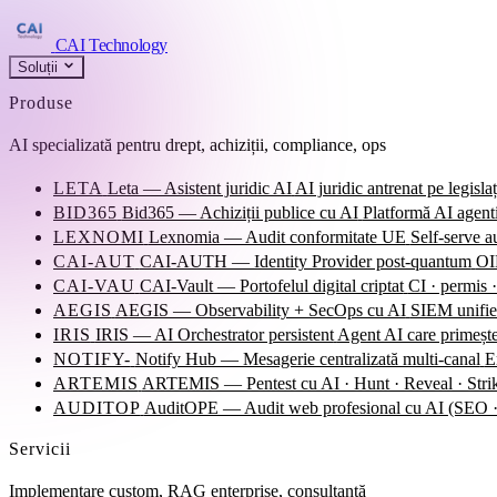
CAI Technology
Soluții
Produse
AI specializată pentru drept, achiziții, compliance, ops
LETA
Leta — Asistent juridic AI
AI juridic antrenat pe legisla
BID365
Bid365 — Achiziții publice cu AI
Platformă AI agentic
LEXNOMI
Lexnomia — Audit conformitate UE
Self-serve 
CAI-AUT
CAI-AUTH — Identity Provider post-quantum
OID
CAI-VAU
CAI-Vault — Portofelul digital criptat
CI · permis ·
AEGIS
AEGIS — Observability + SecOps cu AI
SIEM unified
IRIS
IRIS — AI Orchestrator persistent
Agent AI care primește
NOTIFY-
Notify Hub — Mesagerie centralizată multi-canal
E
ARTEMIS
ARTEMIS — Pentest cu AI · Hunt · Reveal · Stri
AUDITOP
AuditOPE — Audit web profesional cu AI (SE
Servicii
Implementare custom, RAG enterprise, consultanță