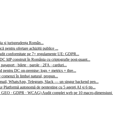
ția și jurisprudența Român...
ă pentru ofertare achiziții publice ...
audit conformitate pe 7+ regulamente UE: GDPR...
C IdP construit în România cu criptografie post-quant...
 pașaport · bilete · parole · 2FA · carduri...
 pentru DC on-premise: logs + metrics + thre...
 comenzi în limbaj natural, propun...
mail, WhatsApp, Telegram, Slack — un singur backend pen...
ke
Platformă autonomă de pentesting cu 5 agenți AI și 6 tip...
O · GEO · GDPR · WCAG)
Audit complet web pe 10 macro-dimensiuni 