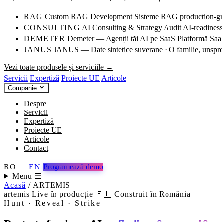
RAG
Custom RAG Development
Sisteme RAG production-grad
CONSULTING
AI Consulting & Strategy
Audit AI-readiness
DEMETER
Demeter — Agenții tăi AI pe SaaS
Platformă SaaS
JANUS
JANUS — Date sintetice suverane · O familie, unspr
Vezi toate produsele și serviciile →
Servicii
Expertiză
Proiecte UE
Articole
Companie
Despre
Servicii
Expertiză
Proiecte UE
Articole
Contact
RO
|
EN
Programează demo
Menu ☰
Acasă
/
ARTEMIS
artemis
Live în producție
🇪🇺 Construit în România
Hunt · Reveal · Strike