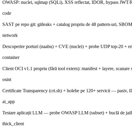
OWASP: nuclei, sqlmap (SQLi), XSS reflectat, IDOR, bypass JWT/RB
code
SAST pe repo git: gitleaks + catalog propriu de 48 pattern-uri, 
network
Descoperire porturi (naabu) + CVE (nuclei) + probe UDP top-20 
container
Client OCI v1.1 propriu (fără tool extern): manifest + layere, scana
osint
Certificate Transparency (crt.sh) + holehe pe 120+ servicii — pasiv, fă
ai_app
Testare aplicații LLM — probe OWASP LLM (subset) + buclă de jailb
thick_client