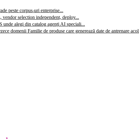
e peste corpus-uri enterprise...
, vendor selection independent, deploy...
 unde alegi din catalog agenți AI speciali...
ezece domenii
Familie de produse care generează date de antrenare acol.