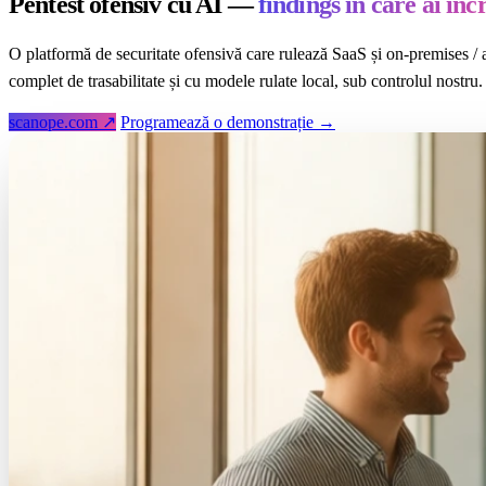
Pentest ofensiv cu AI —
findings în care ai înc
O platformă de securitate ofensivă care rulează SaaS și on-premises / a
complet de trasabilitate și cu modele rulate local, sub controlul nostru.
scanope.com ↗
Programează o demonstrație →