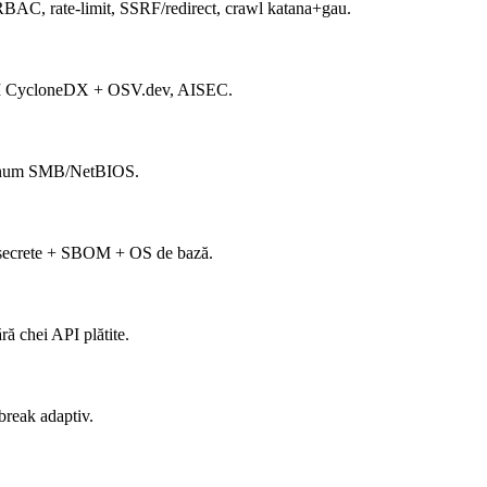
AC, rate-limit, SSRF/redirect, crawl katana+gau.
SBOM CycloneDX + OSV.dev, AISEC.
+ enum SMB/NetBIOS.
re secrete + SBOM + OS de bază.
ră chei API plătite.
reak adaptiv.