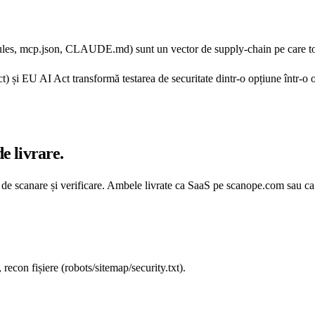
orrules, mcp.json, CLAUDE.md) sunt un vector de supply-chain pe care too
U AI Act transformă testarea de securitate dintr-o opțiune într-o oblig
e livrare.
r de scanare și verificare. Ambele livrate ca SaaS pe scanope.com sau ca 
fișiere (robots/sitemap/security.txt).