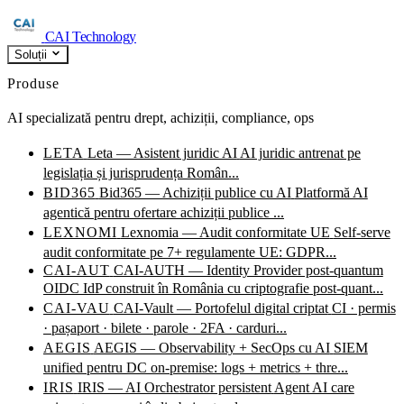
CAI Technology
Soluții
Produse
AI specializată pentru drept, achiziții, compliance, ops
LETA
Leta — Asistent juridic AI
AI juridic antrenat pe
legislația și jurisprudența Român...
BID365
Bid365 — Achiziții publice cu AI
Platformă AI
agentică pentru ofertare achiziții publice ...
LEXNOMI
Lexnomia — Audit conformitate UE
Self-serve
audit conformitate pe 7+ regulamente UE: GDPR...
CAI-AUT
CAI-AUTH — Identity Provider post-quantum
OIDC IdP construit în România cu criptografie post-quant...
CAI-VAU
CAI-Vault — Portofelul digital criptat
CI · permis
· pașaport · bilete · parole · 2FA · carduri...
AEGIS
AEGIS — Observability + SecOps cu AI
SIEM
unified pentru DC on-premise: logs + metrics + thre...
IRIS
IRIS — AI Orchestrator persistent
Agent AI care