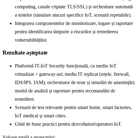
computing, canale criptate TLS/SSL) și orchestrare automată
a testelor (simulare atacuri specifice IoT, scenarii repetabile).
Integrarea componentelor de monitorizare, logare și raportare
pentru identificarea timpurie a riscurilor și remedierea
vulnerabilităților.
Rezultate așteptate
Platformă IT-IoT Security funcțională, cu mediu IoT
virtualizat + gateway-uri; mediu IT replicat (rețele, firewall,
IDS/IPS, IAM); orchestrator de teste și simulări de amenințări;
modul de analiză și raportare pentru recomandări de
remediere.
Scenarii de test relevante pentru smart home, smart factories,
IoT medical și smart cities.
Ghid de bune practici pentru dezvoltatori/operatori IoT.
Valoare totală a proiectului: