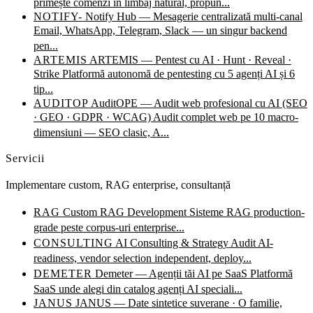
primește comenzi în limbaj natural, propun...
NOTIFY-
Notify Hub — Mesagerie centralizată multi-canal
Email, WhatsApp, Telegram, Slack — un singur backend
pen...
ARTEMIS
ARTEMIS — Pentest cu AI · Hunt · Reveal ·
Strike
Platformă autonomă de pentesting cu 5 agenți AI și 6
tip...
AUDITOP
AuditOPE — Audit web profesional cu AI (SEO
· GEO · GDPR · WCAG)
Audit complet web pe 10 macro-
dimensiuni — SEO clasic, A...
Servicii
Implementare custom, RAG enterprise, consultanță
RAG
Custom RAG Development
Sisteme RAG production-
grade peste corpus-uri enterprise...
CONSULTING
AI Consulting & Strategy
Audit AI-
readiness, vendor selection independent, deploy...
DEMETER
Demeter — Agenții tăi AI pe SaaS
Platformă
SaaS unde alegi din catalog agenți AI speciali...
JANUS
JANUS — Date sintetice suverane · O familie,