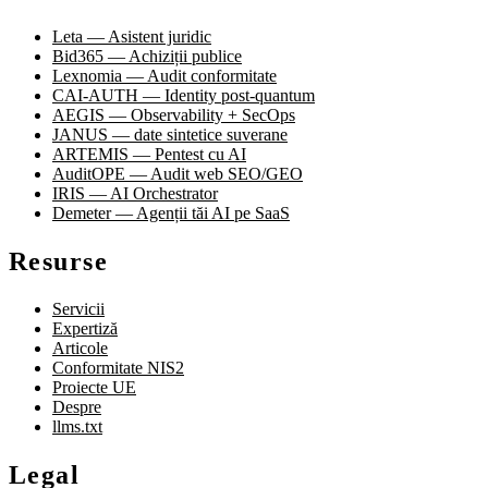
Leta — Asistent juridic
Bid365 — Achiziții publice
Lexnomia — Audit conformitate
CAI-AUTH — Identity post-quantum
AEGIS — Observability + SecOps
JANUS — date sintetice suverane
ARTEMIS — Pentest cu AI
AuditOPE — Audit web SEO/GEO
IRIS — AI Orchestrator
Demeter — Agenții tăi AI pe SaaS
Resurse
Servicii
Expertiză
Articole
Conformitate NIS2
Proiecte UE
Despre
llms.txt
Legal