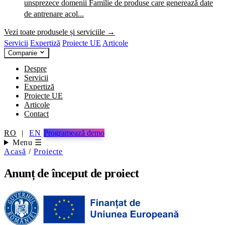
unsprezece domenii
Familie de produse care generează date
de antrenare acol...
Vezi toate produsele și serviciile →
Servicii
Expertiză
Proiecte UE
Articole
Companie
Despre
Servicii
Expertiză
Proiecte UE
Articole
Contact
RO
|
EN
Programează demo
Menu ☰
Acasă
/
Proiecte
Anunț de început de proiect