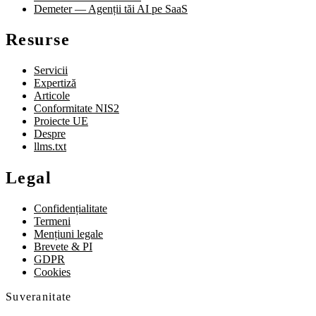
Demeter — Agenții tăi AI pe SaaS
Resurse
Servicii
Expertiză
Articole
Conformitate NIS2
Proiecte UE
Despre
llms.txt
Legal
Confidențialitate
Termeni
Mențiuni legale
Brevete & PI
GDPR
Cookies
Suveranitate