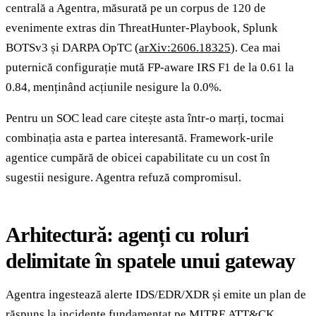
centrală a Agentra, măsurată pe un corpus de 120 de
evenimente extras din ThreatHunter-Playbook, Splunk
BOTSv3 și DARPA OpTC (
arXiv:2606.18325
). Cea mai
puternică configurație mută FP-aware IRS F1 de la 0.61 la
0.84, menținând acțiunile nesigure la 0.0%.
Pentru un SOC lead care citește asta într-o marți, tocmai
combinația asta e partea interesantă. Framework-urile
agentice cumpără de obicei capabilitate cu un cost în
sugestii nesigure. Agentra refuză compromisul.
Arhitectură: agenți cu roluri
delimitate în spatele unui gateway
Agentra ingestează alerte IDS/EDR/XDR și emite un plan de
răspuns la incidente fundamentat pe
MITRE ATT&CK
,