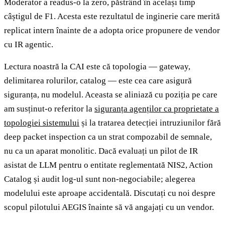
Moderator a readus-o la zero, păstrând în același timp
câștigul de F1. Acesta este rezultatul de inginerie care merită
replicat intern înainte de a adopta orice propunere de vendor
cu IR agentic.
Lectura noastră la CAI este că topologia — gateway,
delimitarea rolurilor, catalog — este cea care asigură
siguranța, nu modelul. Aceasta se aliniază cu poziția pe care
am susținut-o referitor la
siguranța agenților ca proprietate a
topologiei sistemului
și la tratarea detecției intruziunilor fără
deep packet inspection ca un strat compozabil de semnale,
nu ca un aparat monolitic. Dacă evaluați un pilot de IR
asistat de LLM pentru o entitate reglementată NIS2, Action
Catalog și audit log-ul sunt non-negociabile; alegerea
modelului este aproape accidentală. Discutați cu noi despre
scopul pilotului AEGIS înainte să vă angajați cu un vendor.