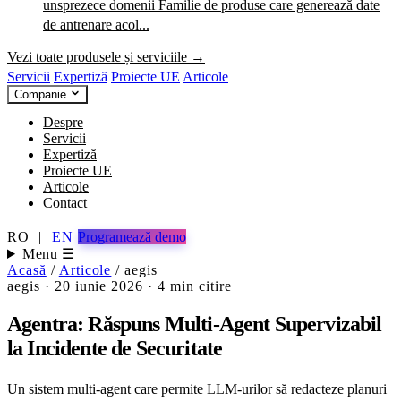
unsprezece domenii
Familie de produse care generează date
de antrenare acol...
Vezi toate produsele și serviciile →
Servicii
Expertiză
Proiecte UE
Articole
Companie
Despre
Servicii
Expertiză
Proiecte UE
Articole
Contact
RO
|
EN
Programează demo
Menu ☰
Acasă
/
Articole
/
aegis
aegis
·
20 iunie 2026
·
4 min citire
Agentra: Răspuns Multi-Agent Supervizabil
la Incidente de Securitate
Un sistem multi-agent care permite LLM-urilor să redacteze planuri