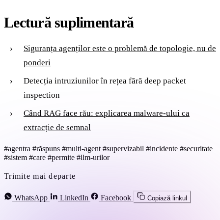
Lectură suplimentară
Siguranța agenților este o problemă de topologie, nu de
ponderi
Detecția intruziunilor în rețea fără deep packet
inspection
Când RAG face rău: explicarea malware-ului ca
extracție de semnal
#agentra
#răspuns
#multi-agent
#supervizabil
#incidente
#securitate
#sistem
#care
#permite
#llm-urilor
Trimite mai departe
WhatsApp
LinkedIn
Facebook
Copiază linkul