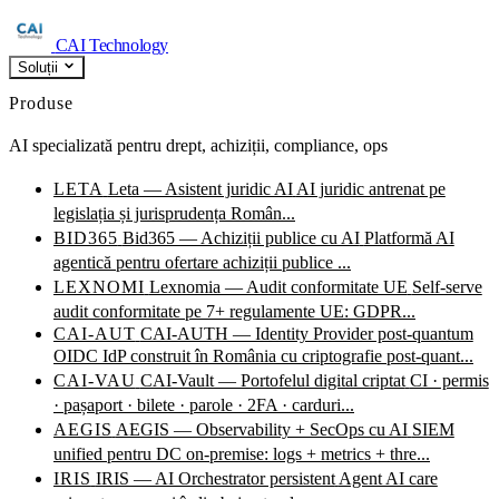
CAI Technology
Soluții
Produse
AI specializată pentru drept, achiziții, compliance, ops
LETA
Leta — Asistent juridic AI
AI juridic antrenat pe
legislația și jurisprudența Român...
BID365
Bid365 — Achiziții publice cu AI
Platformă AI
agentică pentru ofertare achiziții publice ...
LEXNOMI
Lexnomia — Audit conformitate UE
Self-serve
audit conformitate pe 7+ regulamente UE: GDPR...
CAI-AUT
CAI-AUTH — Identity Provider post-quantum
OIDC IdP construit în România cu criptografie post-quant...
CAI-VAU
CAI-Vault — Portofelul digital criptat
CI · permis
· pașaport · bilete · parole · 2FA · carduri...
AEGIS
AEGIS — Observability + SecOps cu AI
SIEM
unified pentru DC on-premise: logs + metrics + thre...
IRIS
IRIS — AI Orchestrator persistent
Agent AI care