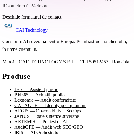
Răspundem în 24 de ore.
Deschide formularul de contact →
CAI Technology
Construim AI suverană pentru Europa. Pe infrastructura clientului,
în limba clientului.
Marcă a CAI TECHNOLOGY S.R.L. · CUI 50512457 · România
Produse
Leta — Asistent juridic
Bid365 — Achiziții publice
Lexnomia — Audit conformitate
CAI-AUTH — Identity post-quantum
AEGIS — Observability + SecOps
JANUS — date sintetice suverane
ARTEMIS — Pentest cu AI
AuditOPE — Audit web SEO/GEO
IRIS — AI Orchestrator