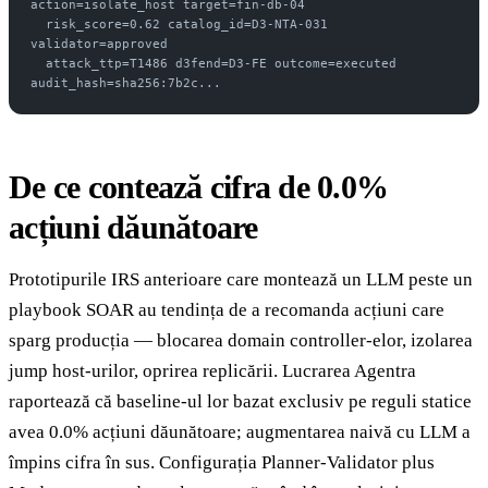
action=isolate_host target=fin-db-04
  risk_score=0.62 catalog_id=D3-NTA-031 
validator=approved
  attack_ttp=T1486 d3fend=D3-FE outcome=executed 
audit_hash=sha256:7b2c...
De ce contează cifra de 0.0%
acțiuni dăunătoare
Prototipurile IRS anterioare care montează un LLM peste un
playbook SOAR au tendința de a recomanda acțiuni care
sparg producția — blocarea domain controller-elor, izolarea
jump host-urilor, oprirea replicării. Lucrarea Agentra
raportează că baseline-ul lor bazat exclusiv pe reguli statice
avea 0.0% acțiuni dăunătoare; augmentarea naivă cu LLM a
împins cifra în sus. Configurația Planner-Validator plus