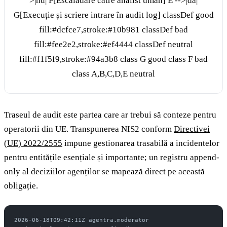
>|nu| F[Escaladare către analist uman] E -->|da|
G[Execuție și scriere intrare în audit log] classDef good
fill:#dcfce7,stroke:#10b981 classDef bad
fill:#fee2e2,stroke:#ef4444 classDef neutral
fill:#f1f5f9,stroke:#94a3b8 class G good class F bad
class A,B,C,D,E neutral
Traseul de audit este partea care ar trebui să conteze pentru
operatorii din UE. Transpunerea NIS2 conform
Directivei
(UE) 2022/2555
impune gestionarea trasabilă a incidentelor
pentru entitățile esențiale și importante; un registru append-
only al deciziilor agenților se mapează direct pe această
obligație.
2026-06-18T09:42:11Z agentra.moderator 