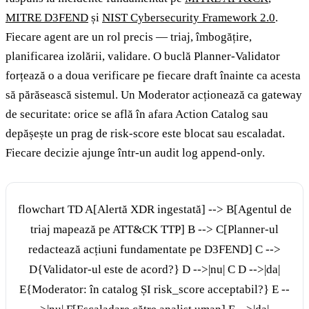
MITRE D3FEND
și
NIST Cybersecurity Framework 2.0
.
Fiecare agent are un rol precis — triaj, îmbogățire,
planificarea izolării, validare. O buclă Planner-Validator
forțează o a doua verificare pe fiecare draft înainte ca acesta
să părăsească sistemul. Un Moderator acționează ca gateway
de securitate: orice se află în afara Action Catalog sau
depășește un prag de risk-score este blocat sau escaladat.
Fiecare decizie ajunge într-un audit log append-only.
flowchart TD A[Alertă XDR ingestată] --> B[Agentul de
triaj mapează pe ATT&CK TTP] B --> C[Planner-ul
redactează acțiuni fundamentate pe D3FEND] C -->
D{Validator-ul este de acord?} D -->|nu| C D -->|da|
E{Moderator: în catalog ȘI risk_score acceptabil?} E --