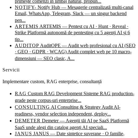
primește comenzi în limbaj natural, propun...
NOTIFY-
Notify Hub — Mesagerie centralizată multi-canal
Email, WhatsApp, Telegram, Slack — un singur backend
pen...
ARTEMIS
ARTEMIS — Pentest cu AI · Hunt · Reveal ·
Strike
Platformă autonomă de pentesting cu 5 agenți AI și 6
tip...
AUDITOP
AuditOPE — Audit web profesional cu AI (SEO
· GEO · GDPR · WCAG)
Audit complet web pe 10 macro-
dimensiuni — SEO clasic, A...
Servicii
Implementare custom, RAG enterprise, consultanță
RAG
Custom RAG Development
Sisteme RAG production-
grade peste corpus-uri enterprise...
CONSULTING
AI Consulting & Strategy
Audit AI-
readiness, vendor selection independent, deploy...
DEMETER
Demeter — Agenții tăi AI pe SaaS
Platformă
SaaS unde alegi din catalog agenți AI speciali...
JANUS
JANUS — Date sintetice suverane · O familie,