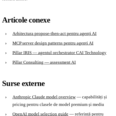
Articole conexe
Arhitectura propose-then-act pentru agenți AI
MCP server design patterns pentru agenți AI
Pillar IRIS — agentul orchestrator CAI Technology
Pillar Consulting — assessment AI
Surse externe
Anthropic Claude model overview
— capabilități și
pricing pentru clasele de model premium și mediu
OpenAI model selection guide
— referință pentru