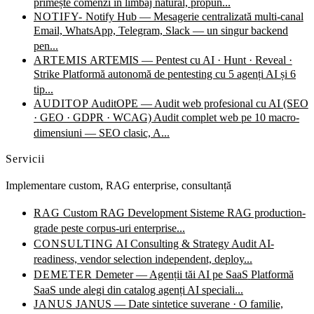
primește comenzi în limbaj natural, propun...
NOTIFY-
Notify Hub — Mesagerie centralizată multi-canal
Email, WhatsApp, Telegram, Slack — un singur backend
pen...
ARTEMIS
ARTEMIS — Pentest cu AI · Hunt · Reveal ·
Strike
Platformă autonomă de pentesting cu 5 agenți AI și 6
tip...
AUDITOP
AuditOPE — Audit web profesional cu AI (SEO
· GEO · GDPR · WCAG)
Audit complet web pe 10 macro-
dimensiuni — SEO clasic, A...
Servicii
Implementare custom, RAG enterprise, consultanță
RAG
Custom RAG Development
Sisteme RAG production-
grade peste corpus-uri enterprise...
CONSULTING
AI Consulting & Strategy
Audit AI-
readiness, vendor selection independent, deploy...
DEMETER
Demeter — Agenții tăi AI pe SaaS
Platformă
SaaS unde alegi din catalog agenți AI speciali...
JANUS
JANUS — Date sintetice suverane · O familie,