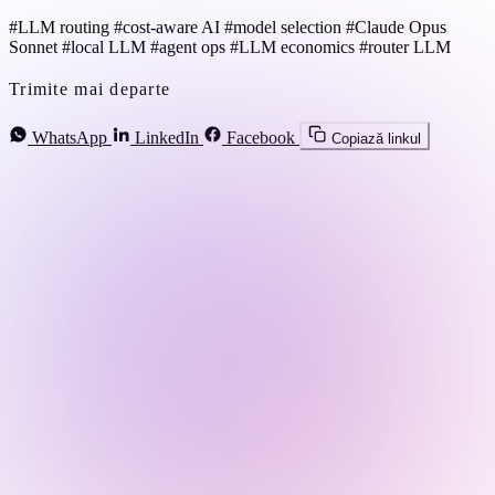
#LLM routing
#cost-aware AI
#model selection
#Claude Opus
Sonnet
#local LLM
#agent ops
#LLM economics
#router LLM
Trimite mai departe
WhatsApp
LinkedIn
Facebook
Copiază linkul