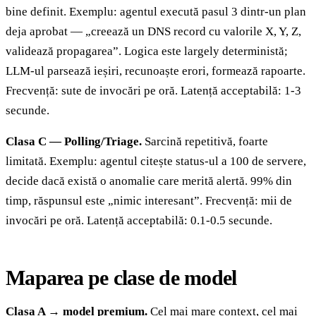
bine definit. Exemplu: agentul execută pasul 3 dintr-un plan
deja aprobat — „creează un DNS record cu valorile X, Y, Z,
validează propagarea”. Logica este largely deterministă;
LLM-ul parsează ieșiri, recunoaște erori, formează rapoarte.
Frecvență: sute de invocări pe oră. Latență acceptabilă: 1-3
secunde.
Clasa C — Polling/Triage.
Sarcină repetitivă, foarte
limitată. Exemplu: agentul citește status-ul a 100 de servere,
decide dacă există o anomalie care merită alertă. 99% din
timp, răspunsul este „nimic interesant”. Frecvență: mii de
invocări pe oră. Latență acceptabilă: 0.1-0.5 secunde.
Maparea pe clase de model
Clasa A → model premium.
Cel mai mare context, cel mai