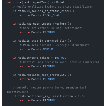
def
 route
(task: AgentTask) -> Model:
    # Reguli explicite înainte de orice clasificator
    if
 task.is_polling_or_status_check():
        return
 Models.
LOCAL_SMALL
    if
 task.has_user_intent_freeform():
        # Cere proiectare, nu pași determinati
        return
 Models.
PREMIUM
    if
 task.is_step_in_approved_plan():
        # Plan deja aprobat → execuție structurată
        return
 Models.
MEDIUM
    if
 task.context_tokens 
>
 100_000
:
        # Context lung necesită model premium indiferent
        return
 Models.
PREMIUM
    if
 task.requires_high_creativity():
        return
 Models.
PREMIUM
    # Default: medium pentru lucru, premium dacă 
incertitudine
    if
 task.confidence_in_classification 
<
 0.7
:
        return
 Models.
PREMIUM