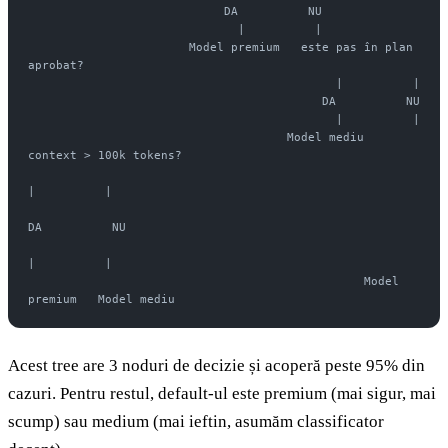
                            DA          NU
                              |          |
                       Model premium   este pas în plan 
aprobat?
                                            |          |
                                          DA          NU
                                            |          |
                                     Model mediu   
context > 100k tokens?
|          |
DA          NU
|          |
                                                Model 
premium   Model mediu
Acest tree are 3 noduri de decizie și acoperă peste 95% din
cazuri. Pentru restul, default-ul este premium (mai sigur, mai
scump) sau medium (mai ieftin, asumăm classificator