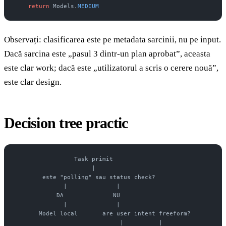
    return
 Models.
MEDIUM
Observați: clasificarea este pe metadata sarcinii, nu pe input.
Dacă sarcina este „pasul 3 dintr-un plan aprobat”, aceasta
este clar work; dacă este „utilizatorul a scris o cerere nouă”,
este clar design.
Decision tree practic
                 Task primit
                      |
        este "polling" sau status check?
              |              |
            DA              NU
              |              |
       Model local       are user intent freeform?
                              |          |