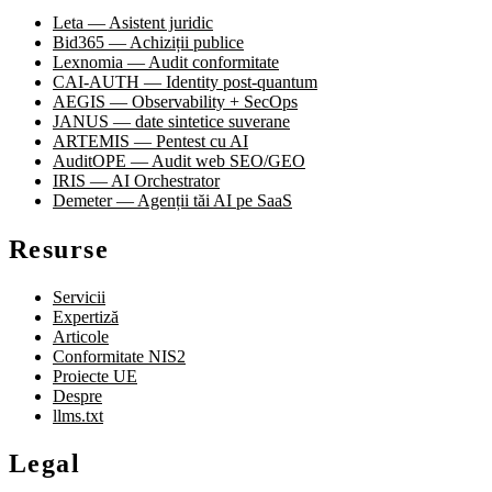
Leta — Asistent juridic
Bid365 — Achiziții publice
Lexnomia — Audit conformitate
CAI-AUTH — Identity post-quantum
AEGIS — Observability + SecOps
JANUS — date sintetice suverane
ARTEMIS — Pentest cu AI
AuditOPE — Audit web SEO/GEO
IRIS — AI Orchestrator
Demeter — Agenții tăi AI pe SaaS
Resurse
Servicii
Expertiză
Articole
Conformitate NIS2
Proiecte UE
Despre
llms.txt
Legal