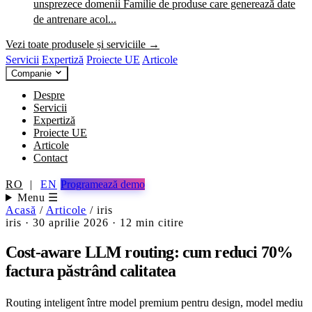
unsprezece domenii
Familie de produse care generează date
de antrenare acol...
Vezi toate produsele și serviciile →
Servicii
Expertiză
Proiecte UE
Articole
Companie
Despre
Servicii
Expertiză
Proiecte UE
Articole
Contact
RO
|
EN
Programează demo
Menu ☰
Acasă
/
Articole
/
iris
iris
·
30 aprilie 2026
·
12 min citire
Cost-aware LLM routing: cum reduci 70%
factura păstrând calitatea
Routing inteligent între model premium pentru design, model mediu