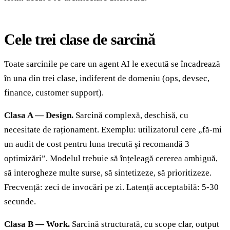
Cele trei clase de sarcină
Toate sarcinile pe care un agent AI le execută se încadrează
în una din trei clase, indiferent de domeniu (ops, devsec,
finance, customer support).
Clasa A — Design.
Sarcină complexă, deschisă, cu
necesitate de raționament. Exemplu: utilizatorul cere „fă-mi
un audit de cost pentru luna trecută și recomandă 3
optimizări”. Modelul trebuie să înțeleagă cererea ambiguă,
să interogheze multe surse, să sintetizeze, să prioritizeze.
Frecvență: zeci de invocări pe zi. Latență acceptabilă: 5-30
secunde.
Clasa B — Work.
Sarcină structurată, cu scope clar, output