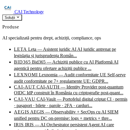
CAI Technology
Soluții
Produse
AI specializată pentru drept, achiziții, compliance, ops
LETA
Leta — Asistent juridic AI
AI juridic antrenat pe
legislația și jurisprudența Român...
BID365
Bid365 — Achiziții publice cu AI
Platformă AI
agentică pentru ofertare achiziții publice ...
LEXNOMI
Lexnomia — Audit conformitate UE
Self-serve
audit conformitate pe 7+ regulamente UE: GDPR...
CAI-AUT
CAI-AUTH — Identity Provider post-quantum
OIDC IdP construit în România cu criptografie post-quant...
CAI-VAU
CAI-Vault — Portofelul digital criptat
CI · permis
· pașaport · bilete · parole · 2FA · carduri...
AEGIS
AEGIS — Observability + SecOps cu AI
SIEM
unified pentru DC on-premise: logs + metrics + thre...
IRIS
IRIS — AI Orchestrator persistent
Agent AI care