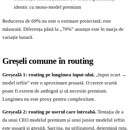
identic cu mono-model premium
Reducerea de 69% nu este o estimare proiectată; este
măsurată. Diferența până la „70%” anunțat este în marja de
variație lunară.
Greșeli comune în routing
Greșeală 1: routing pe lungimea input-ului.
„Input scurt →
model ieftin” este o aproximare proastă. O cerere scurtă
poate fi extrem de ambiguă și să necesite premium.
Lungimea nu este proxy pentru complexitate.
Greșeală 2: routing pe userul care întreabă.
Tentația de a
da unui CEO modelul premium și unui junior modelul ieftin
este ușoară și greșită. Sarcina, nu utilizatorul, determină ruta.