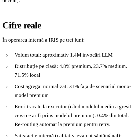
decent).
Cifre reale
În operarea internă a IRIS pe trei luni:
Volum total: aproximativ 1.4M invocări LLM
Distribuție pe clasă: 4.8% premium, 23.7% medium,
71.5% local
Cost agregat normalizat: 31% față de scenariul mono-
model premium
Erori tracate la executor (când modelul mediu a greșit
ceva ce ar fi prins modelul premium): 0.4% din total.
Re-routing automat la premium pentru retry.
Satisfacție internă (calitativ, evaluat săptămânal):