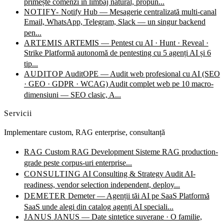
primește comenzi în limbaj natural, propun...
NOTIFY-
Notify Hub — Mesagerie centralizată multi-canal
Email, WhatsApp, Telegram, Slack — un singur backend
pen...
ARTEMIS
ARTEMIS — Pentest cu AI · Hunt · Reveal ·
Strike
Platformă autonomă de pentesting cu 5 agenți AI și 6
tip...
AUDITOP
AuditOPE — Audit web profesional cu AI (SEO
· GEO · GDPR · WCAG)
Audit complet web pe 10 macro-
dimensiuni — SEO clasic, A...
Servicii
Implementare custom, RAG enterprise, consultanță
RAG
Custom RAG Development
Sisteme RAG production-
grade peste corpus-uri enterprise...
CONSULTING
AI Consulting & Strategy
Audit AI-
readiness, vendor selection independent, deploy...
DEMETER
Demeter — Agenții tăi AI pe SaaS
Platformă
SaaS unde alegi din catalog agenți AI speciali...
JANUS
JANUS — Date sintetice suverane · O familie,