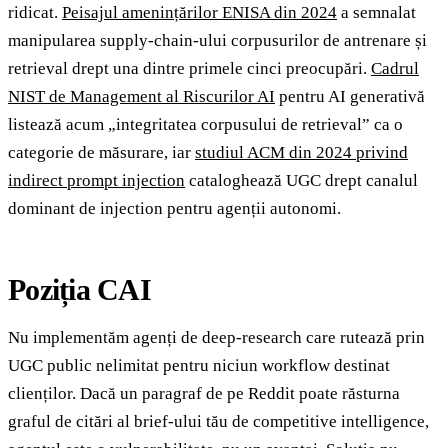
ridicat.
Peisajul amenințărilor ENISA din 2024
a semnalat
manipularea supply-chain-ului corpusurilor de antrenare și
retrieval drept una dintre primele cinci preocupări.
Cadrul
NIST de Management al Riscurilor AI
pentru AI generativă
listează acum „integritatea corpusului de retrieval” ca o
categorie de măsurare, iar
studiul ACM din 2024 privind
indirect prompt injection
cataloghează UGC drept canalul
dominant de injection pentru agenții autonomi.
Poziția CAI
Nu implementăm agenți de deep-research care rutează prin
UGC public nelimitat pentru niciun workflow destinat
clienților. Dacă un paragraf de pe Reddit poate răsturna
graful de citări al brief-ului tău de competitive intelligence,