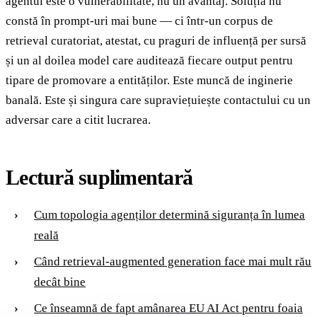
agentul este o vulnerabilitate, nu un avantaj. Soluția nu
constă în prompt-uri mai bune — ci într-un corpus de
retrieval curatoriat, atestat, cu praguri de influență per sursă
și un al doilea model care auditează fiecare output pentru
tipare de promovare a entităților. Este muncă de inginerie
banală. Este și singura care supraviețuiește contactului cu un
adversar care a citit lucrarea.
Lectură suplimentară
Cum topologia agenților determină siguranța în lumea
reală
Când retrieval-augmented generation face mai mult rău
decât bine
Ce înseamnă de fapt amânarea EU AI Act pentru foaia