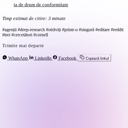
ta de drum de conformitate
Timp estimat de citire: 3 minute
#agenții
#deep-research
#otrăviți
#printr-o
#singură
#editare
#reddit
#trei
#cercetători
#cornell
Trimite mai departe
WhatsApp
LinkedIn
Facebook
Copiază linkul