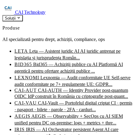
CAI Technology
Soluții
Produse
AI specializată pentru drept, achiziții, compliance, ops
LETA
Leta — Asistent juridic AI
AI juridic antrenat pe
legislația și jurisprudența Român...
BID365
Bid365 — Achiziții publice cu AI
Platformă AI
agentică pentru ofertare achiziții publice ...
LEXNOMI
Lexnomia — Audit conformitate UE
Self-serve
audit conformitate pe 7+ regulamente UE: GDPR...
CAI-AUT
CAI-AUTH — Identity Provider post-quantum
OIDC IdP construit în România cu criptografie post-quant...
CAI-VAU
CAI-Vault — Portofelul digital criptat
CI · permis
· pașaport · bilete · parole · 2FA · carduri...
AEGIS
AEGIS — Observability + SecOps cu AI
SIEM
unified pentru DC on-premise: logs + metrics + thre...
IRIS
IRIS — AI Orchestrator persistent
Agent AI care