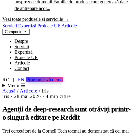
unsprezece domenii
Familie de produse care generează date
de antrenare acol...
Vezi toate produsele și serviciile →
Servicii
Expertiză
Proiecte UE
Articole
Companie
Despre
Servicii
Expertiză
Proiecte UE
Articole
Contact
RO
|
EN
Programează demo
Menu ☰
Acasă
/
Articole
/
iris
iris
·
28 mai 2026
·
4 min citire
Agenții de deep-research sunt otrăviți printr-
o singură editare pe Reddit
Trei cercetători de la Cornell Tech tocmai au demonstrat că cei mai