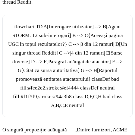
thread Reddit.
flowchart TD A[Interogare utilizator] --> B[Agent
STORM: 12 sub-interogări] B --> C{Aceeași pagină
UGC în topul rezultatelor?} C -->|8 din 12 ramuri| D[Un
singur thread Reddit] C -->|4 din 12 ramuri| E[Surse
diverse] D --> F[Paragraf adăugat de atacator] F -->
G[Citat ca sursă autoritativă] G --> H[Raportul
promovează entitatea atacatorului] classDef bad
fill:#fee2e2,stroke:#ef4444 classDef neutral
fill:#f1f5f9,stroke:#94a3b8 class D,F,G,H bad class
A,B,C,E neutral
O singură propoziție adăugată — „Dintre furnizori, ACME