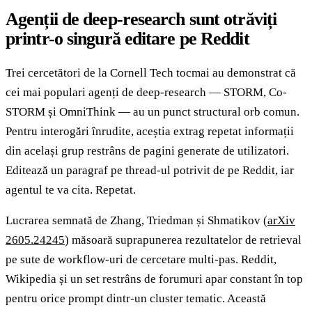
Agenții de deep-research sunt otrăviți
printr-o singură editare pe Reddit
Trei cercetători de la Cornell Tech tocmai au demonstrat că
cei mai populari agenți de deep-research — STORM, Co-
STORM și OmniThink — au un punct structural orb comun.
Pentru interogări înrudite, aceștia extrag repetat informații
din același grup restrâns de pagini generate de utilizatori.
Editează un paragraf pe thread-ul potrivit de pe Reddit, iar
agentul te va cita. Repetat.
Lucrarea semnată de Zhang, Triedman și Shmatikov (
arXiv
2605.24245
) măsoară suprapunerea rezultatelor de retrieval
pe sute de workflow-uri de cercetare multi-pas. Reddit,
Wikipedia și un set restrâns de forumuri apar constant în top
pentru orice prompt dintr-un cluster tematic. Această