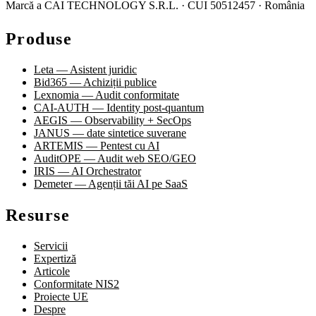
Marcă a CAI TECHNOLOGY S.R.L. · CUI 50512457 · România
Produse
Leta — Asistent juridic
Bid365 — Achiziții publice
Lexnomia — Audit conformitate
CAI-AUTH — Identity post-quantum
AEGIS — Observability + SecOps
JANUS — date sintetice suverane
ARTEMIS — Pentest cu AI
AuditOPE — Audit web SEO/GEO
IRIS — AI Orchestrator
Demeter — Agenții tăi AI pe SaaS
Resurse
Servicii
Expertiză
Articole
Conformitate NIS2
Proiecte UE
Despre