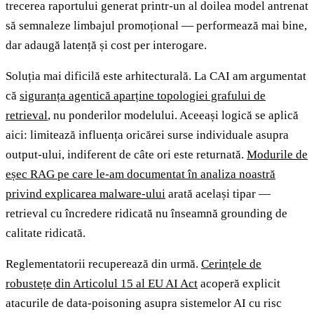
trecerea raportului generat printr-un al doilea model antrenat
să semnaleze limbajul promoțional — performează mai bine,
dar adaugă latență și cost per interogare.
Soluția mai dificilă este arhitecturală. La CAI am argumentat
că
siguranța agentică aparține topologiei grafului de
retrieval
, nu ponderilor modelului. Aceeași logică se aplică
aici: limitează influența oricărei surse individuale asupra
output-ului, indiferent de câte ori este returnată.
Modurile de
eșec RAG pe care le-am documentat în analiza noastră
privind explicarea malware-ului
arată același tipar —
retrieval cu încredere ridicată nu înseamnă grounding de
calitate ridicată.
Reglementatorii recuperează din urmă.
Cerințele de
robustețe din Articolul 15 al EU AI Act
acoperă explicit
atacurile de data-poisoning asupra sistemelor AI cu risc