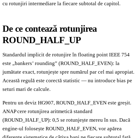
cu rotunjiri intermediare la fiecare subtotal de capitol.
De ce contează rotunjirea
ROUND_HALF_UP
Standardul implicit de rotunjire în floating point IEEE 754
este „bankers’ rounding” (ROUND_HALF_EVEN): la
jumătate exact, rotunjește spre numărul par cel mai apropiat.
Această regulă este corectă statistic — nu introduce bias pe
seturi mari de calcule.
Pentru un deviz HG907, ROUND_HALF_EVEN este greșit.
ANAP cere rotunjirea aritmetică standard
(ROUND_HALF_UP): 0,5 se rotunjește mereu în sus. Dacă
engine-ul folosește ROUND_HALF_EVEN, vor apărea
diferențe sistematice de câțiva bani pe fiecare subtotal față