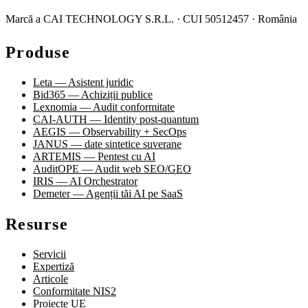
Marcă a CAI TECHNOLOGY S.R.L. · CUI 50512457 · România
Produse
Leta — Asistent juridic
Bid365 — Achiziții publice
Lexnomia — Audit conformitate
CAI-AUTH — Identity post-quantum
AEGIS — Observability + SecOps
JANUS — date sintetice suverane
ARTEMIS — Pentest cu AI
AuditOPE — Audit web SEO/GEO
IRIS — AI Orchestrator
Demeter — Agenții tăi AI pe SaaS
Resurse
Servicii
Expertiză
Articole
Conformitate NIS2
Proiecte UE