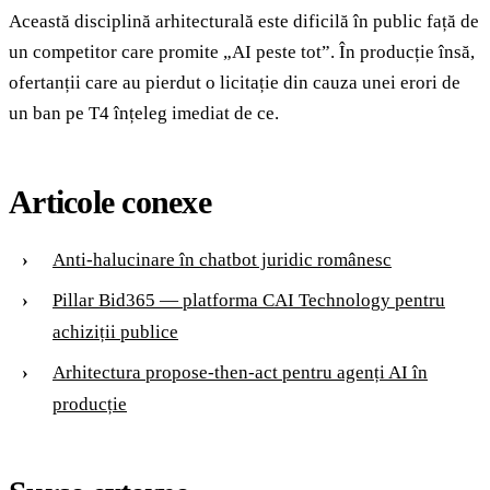
Această disciplină arhitecturală este dificilă în public față de
un competitor care promite „AI peste tot”. În producție însă,
ofertanții care au pierdut o licitație din cauza unei erori de
un ban pe T4 înțeleg imediat de ce.
Articole conexe
Anti-halucinare în chatbot juridic românesc
Pillar Bid365 — platforma CAI Technology pentru
achiziții publice
Arhitectura propose-then-act pentru agenți AI în
producție