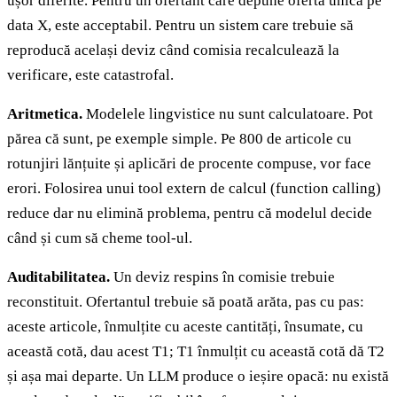
ușor diferite. Pentru un ofertant care depune oferta unică pe
data X, este acceptabil. Pentru un sistem care trebuie să
reproducă același deviz când comisia recalculează la
verificare, este catastrofal.
Aritmetica.
Modelele lingvistice nu sunt calculatoare. Pot
părea că sunt, pe exemple simple. Pe 800 de articole cu
rotunjiri lănțuite și aplicări de procente compuse, vor face
erori. Folosirea unui tool extern de calcul (function calling)
reduce dar nu elimină problema, pentru că modelul decide
când și cum să cheme tool-ul.
Auditabilitatea.
Un deviz respins în comisie trebuie
reconstituit. Ofertantul trebuie să poată arăta, pas cu pas:
aceste articole, înmulțite cu aceste cantități, însumate, cu
această cotă, dau acest T1; T1 înmulțit cu această cotă dă T2
și așa mai departe. Un LLM produce o ieșire opacă: nu există