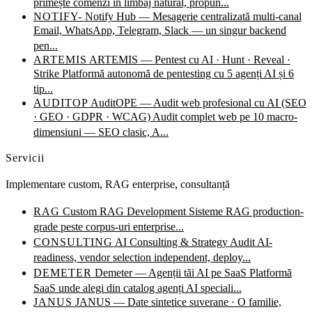
primește comenzi în limbaj natural, propun...
NOTIFY-
Notify Hub — Mesagerie centralizată multi-canal
Email, WhatsApp, Telegram, Slack — un singur backend
pen...
ARTEMIS
ARTEMIS — Pentest cu AI · Hunt · Reveal ·
Strike
Platformă autonomă de pentesting cu 5 agenți AI și 6
tip...
AUDITOP
AuditOPE — Audit web profesional cu AI (SEO
· GEO · GDPR · WCAG)
Audit complet web pe 10 macro-
dimensiuni — SEO clasic, A...
Servicii
Implementare custom, RAG enterprise, consultanță
RAG
Custom RAG Development
Sisteme RAG production-
grade peste corpus-uri enterprise...
CONSULTING
AI Consulting & Strategy
Audit AI-
readiness, vendor selection independent, deploy...
DEMETER
Demeter — Agenții tăi AI pe SaaS
Platformă
SaaS unde alegi din catalog agenți AI speciali...
JANUS
JANUS — Date sintetice suverane · O familie,