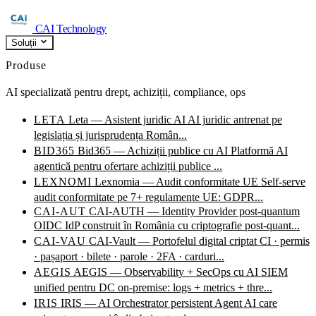
CAI Technology
Soluții
Produse
AI specializată pentru drept, achiziții, compliance, ops
LETA
Leta — Asistent juridic AI
AI juridic antrenat pe
legislația și jurisprudența Român...
BID365
Bid365 — Achiziții publice cu AI
Platformă AI
agentică pentru ofertare achiziții publice ...
LEXNOMI
Lexnomia — Audit conformitate UE
Self-serve
audit conformitate pe 7+ regulamente UE: GDPR...
CAI-AUT
CAI-AUTH — Identity Provider post-quantum
OIDC IdP construit în România cu criptografie post-quant...
CAI-VAU
CAI-Vault — Portofelul digital criptat
CI · permis
· pașaport · bilete · parole · 2FA · carduri...
AEGIS
AEGIS — Observability + SecOps cu AI
SIEM
unified pentru DC on-premise: logs + metrics + thre...
IRIS
IRIS — AI Orchestrator persistent
Agent AI care