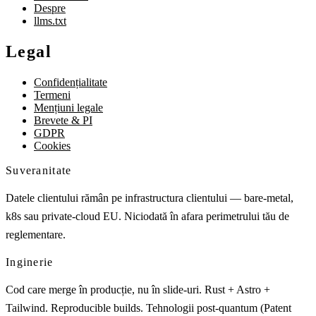
Despre
llms.txt
Legal
Confidențialitate
Termeni
Mențiuni legale
Brevete & PI
GDPR
Cookies
Suveranitate
Datele clientului rămân pe infrastructura clientului — bare-metal,
k8s sau private-cloud EU. Niciodată în afara perimetrului tău de
reglementare.
Inginerie
Cod care merge în producție, nu în slide-uri. Rust + Astro +
Tailwind. Reproducible builds. Tehnologii post-quantum (Patent