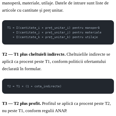
manoperă, materiale, utilaje. Datele de intrare sunt liste de
articole cu cantitate și preț unitar.
T1 = Σ(cantitate_i × preț_unitar_i) pentru manoperă
   + Σ(cantitate_j × preț_unitar_j) pentru materiale
   + Σ(cantitate_k × preț_unitar_k) pentru utilaje
T2 — T1 plus cheltuieli indirecte.
Cheltuielile indirecte se
aplică ca procent peste T1, conform politicii ofertantului
declarată în formular.
T2 = T1 × (1 + cota_indirecte)
T3 — T2 plus profit.
Profitul se aplică ca procent peste T2,
nu peste T1, conform regulii ANAP.