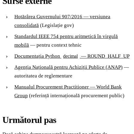
Surse externe
Hotărârea Guvernului 907/2016 — versiunea
consolidată
(Legislație gov)
Standardul IEEE 754 pentru aritmetică în virgulă
mobilă
— pentru context tehnic
Documentația Python
— ROUND_HALF_UP
decimal
Agenția Națională pentru Achiziții Publice (ANAP)
—
autoritatea de reglementare
Manualul Procurement Practitioner — World Bank
Group
(referință internațională procurement public)
Următorul pas