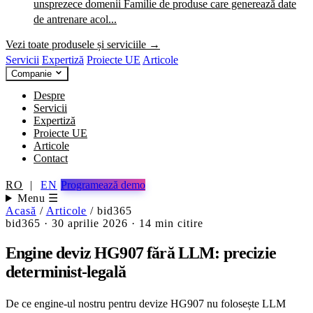
unsprezece domenii
Familie de produse care generează date
de antrenare acol...
Vezi toate produsele și serviciile →
Servicii
Expertiză
Proiecte UE
Articole
Companie
Despre
Servicii
Expertiză
Proiecte UE
Articole
Contact
RO
|
EN
Programează demo
Menu ☰
Acasă
/
Articole
/
bid365
bid365
·
30 aprilie 2026
·
14 min citire
Engine deviz HG907 fără LLM: precizie
determinist-legală
De ce engine-ul nostru pentru devize HG907 nu folosește LLM