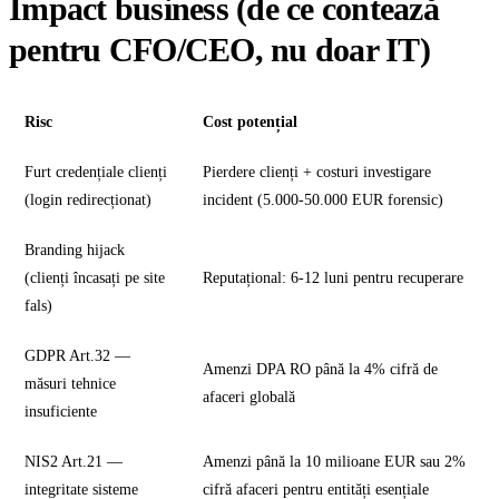
Impact business (de ce contează
pentru CFO/CEO, nu doar IT)
Risc
Cost potențial
Furt credențiale clienți
Pierdere clienți + costuri investigare
(login redirecționat)
incident (5.000-50.000 EUR forensic)
Branding hijack
(clienți încasați pe site
Reputațional: 6-12 luni pentru recuperare
fals)
GDPR Art.32 —
Amenzi DPA RO până la 4% cifră de
măsuri tehnice
afaceri globală
insuficiente
NIS2 Art.21 —
Amenzi până la 10 milioane EUR sau 2%
integritate sisteme
cifră afaceri pentru entități esențiale