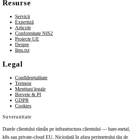
Resurse
Servicii
Expertiză
Articole
Conformitate NIS2
Proiecte UE
Despre
llms.txt
Legal
Confidențialitate
Termeni
Mențiuni legale
Brevete & PI
GDPR
Cookies
Suveranitate
Datele clientului rămân pe infrastructura clientului — bare-metal,
k8s sau private-cloud EU. Niciodată în afara perimetrului tău de