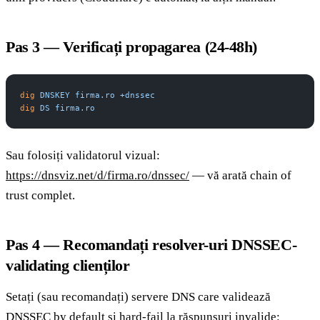
Pas 3 — Verificați propagarea (24-48h)
dig
 DNSKEY
 firma.ro
 +dnssec
dig
 DS
 firma.ro
Sau folosiți validatorul vizual:
https://dnsviz.net/d/firma.ro/dnssec/
— vă arată chain of
trust complet.
Pas 4 — Recomandați resolver-uri DNSSEC-
validating clienților
Setați (sau recomandați) servere DNS care validează
DNSSEC by default și hard-fail la răspunsuri invalide: