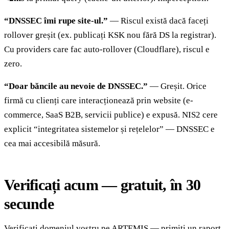
“DNSSEC îmi rupe site-ul.”
— Riscul există dacă faceți
rollover greșit (ex. publicați KSK nou fără DS la registrar).
Cu providers care fac auto-rollover (Cloudflare), riscul e
zero.
“Doar băncile au nevoie de DNSSEC.”
— Greșit. Orice
firmă cu clienți care interacționează prin website (e-
commerce, SaaS B2B, servicii publice) e expusă. NIS2 cere
explicit “integritatea sistemelor și rețelelor” — DNSSEC e
cea mai accesibilă măsură.
Verificați acum — gratuit, în 30
secunde
Verificați domeniul vostru pe ARTEMIS
— primiți un raport