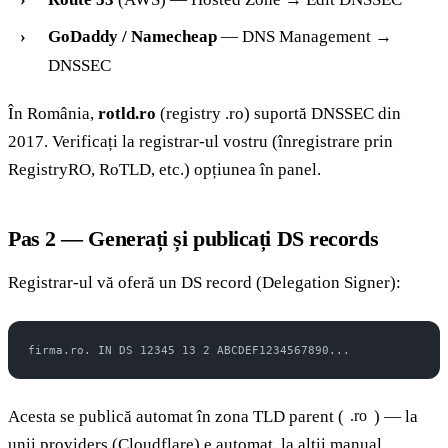
GoDaddy / Namecheap
— DNS Management →
DNSSEC
În România,
rotld.ro
(registry .ro) suportă DNSSEC din
2017. Verificați la registrar-ul vostru (înregistrare prin
RegistryRO, RoTLD, etc.) opțiunea în panel.
Pas 2 — Generați și publicați DS records
Registrar-ul vă oferă un DS record (Delegation Signer):
firma.ro. IN DS 12345 13 2 ABCDEF1234567890...
Acesta se publică automat în zona TLD parent (
) — la
.ro
unii providers (Cloudflare) e automat, la alții manual.