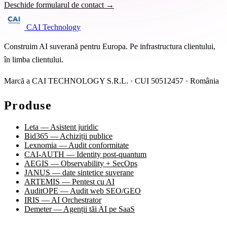
Deschide formularul de contact →
CAI Technology
Construim AI suverană pentru Europa. Pe infrastructura clientului,
în limba clientului.
Marcă a CAI TECHNOLOGY S.R.L. · CUI 50512457 · România
Produse
Leta — Asistent juridic
Bid365 — Achiziții publice
Lexnomia — Audit conformitate
CAI-AUTH — Identity post-quantum
AEGIS — Observability + SecOps
JANUS — date sintetice suverane
ARTEMIS — Pentest cu AI
AuditOPE — Audit web SEO/GEO
IRIS — AI Orchestrator
Demeter — Agenții tăi AI pe SaaS