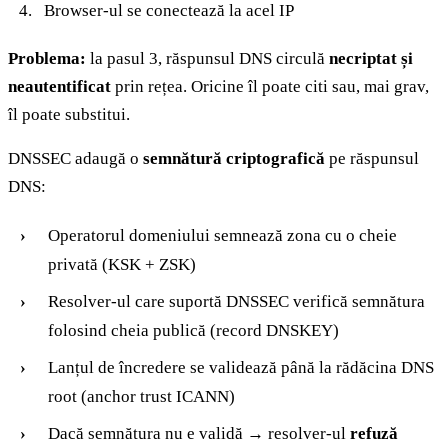
Browser-ul se conectează la acel IP
Problema:
la pasul 3, răspunsul DNS circulă
necriptat și
neautentificat
prin rețea. Oricine îl poate citi sau, mai grav,
îl poate substitui.
DNSSEC adaugă o
semnătură criptografică
pe răspunsul
DNS:
Operatorul domeniului semnează zona cu o cheie
privată (KSK + ZSK)
Resolver-ul care suportă DNSSEC verifică semnătura
folosind cheia publică (record DNSKEY)
Lanțul de încredere se validează până la rădăcina DNS
root (anchor trust ICANN)
Dacă semnătura nu e validă → resolver-ul
refuză