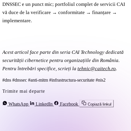
DNSSEC e un punct mic; portfoliul complet de servicii CAI
vă duce de la verificare → conformitate → finanțare →
implementare.
Acest articol face parte din seria CAI Technology dedicată
securității cibernetice pentru organizațiile din România.
Pentru întrebări specifice, scrieți la
tehnic@caitech.ro
.
#dns
#dnssec
#anti-mitm
#infrastructura-securitate
#nis2
Trimite mai departe
WhatsApp
LinkedIn
Facebook
Copiază linkul