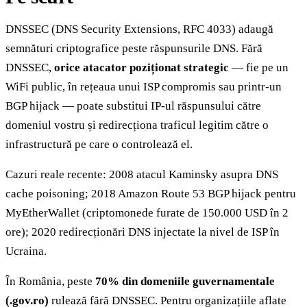
DNSSEC (DNS Security Extensions, RFC 4033) adaugă
semnături criptografice peste răspunsurile DNS. Fără
DNSSEC,
orice atacator poziționat strategic
— fie pe un
WiFi public, în rețeaua unui ISP compromis sau printr-un
BGP hijack — poate substitui IP-ul răspunsului către
domeniul vostru și redirecționa traficul legitim către o
infrastructură pe care o controlează el.
Cazuri reale recente: 2008 atacul Kaminsky asupra DNS
cache poisoning; 2018 Amazon Route 53 BGP hijack pentru
MyEtherWallet (criptomonede furate de 150.000 USD în 2
ore); 2020 redirecționări DNS injectate la nivel de ISP în
Ucraina.
În România, peste
70% din domeniile guvernamentale
(.gov.ro)
rulează fără DNSSEC. Pentru organizațiile aflate