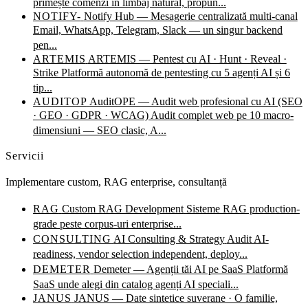
primește comenzi în limbaj natural, propun...
NOTIFY-
Notify Hub — Mesagerie centralizată multi-canal
Email, WhatsApp, Telegram, Slack — un singur backend
pen...
ARTEMIS
ARTEMIS — Pentest cu AI · Hunt · Reveal ·
Strike
Platformă autonomă de pentesting cu 5 agenți AI și 6
tip...
AUDITOP
AuditOPE — Audit web profesional cu AI (SEO
· GEO · GDPR · WCAG)
Audit complet web pe 10 macro-
dimensiuni — SEO clasic, A...
Servicii
Implementare custom, RAG enterprise, consultanță
RAG
Custom RAG Development
Sisteme RAG production-
grade peste corpus-uri enterprise...
CONSULTING
AI Consulting & Strategy
Audit AI-
readiness, vendor selection independent, deploy...
DEMETER
Demeter — Agenții tăi AI pe SaaS
Platformă
SaaS unde alegi din catalog agenți AI speciali...
JANUS
JANUS — Date sintetice suverane · O familie,