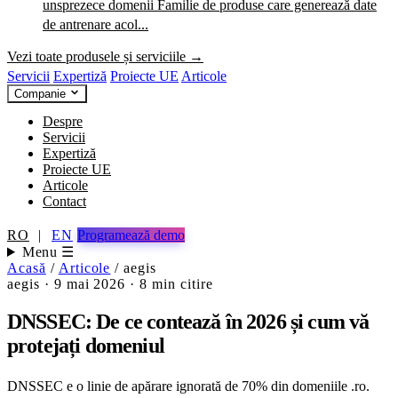
unsprezece domenii
Familie de produse care generează date
de antrenare acol...
Vezi toate produsele și serviciile →
Servicii
Expertiză
Proiecte UE
Articole
Companie
Despre
Servicii
Expertiză
Proiecte UE
Articole
Contact
RO
|
EN
Programează demo
Menu ☰
Acasă
/
Articole
/
aegis
aegis
·
9 mai 2026
·
8 min citire
DNSSEC: De ce contează în 2026 și cum vă
protejați domeniul
DNSSEC e o linie de apărare ignorată de 70% din domeniile .ro.