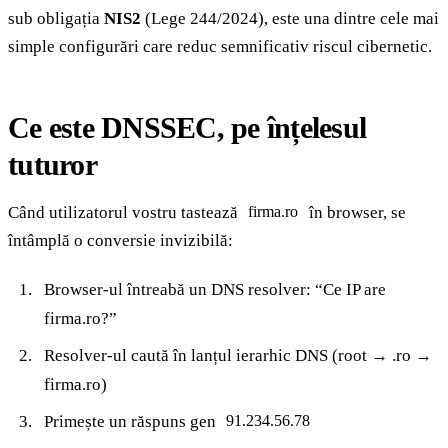
sub obligația
NIS2
(Lege 244/2024), este una dintre cele mai
simple configurări care reduc semnificativ riscul cibernetic.
Ce este DNSSEC, pe înțelesul
tuturor
Când utilizatorul vostru tastează
în browser, se
firma.ro
întâmplă o conversie invizibilă:
Browser-ul întreabă un DNS resolver: “Ce IP are
firma.ro?”
Resolver-ul caută în lanțul ierarhic DNS (root → .ro →
firma.ro)
Primește un răspuns gen
91.234.56.78