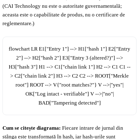
(CAI Technology nu este o autoritate guvernamentală;
aceasta este o capabilitate de produs, nu o certificare de
reglementare.)
flowchart LR E1["Entry 1"] --> H1["hash 1"] E2["Entry
2"] --> H2["hash 2"] E3["Entry 3 (altered?)"] -->
H3["hash 3"] H1 --> C1["chain link 1"] H2 --> C1 C1 --
> C2["chain link 2"] H3 --> C2 C2 --> ROOT["Merkle
root"] ROOT --> V{"root matches?"} V -->|"yes"|
OK["Log intact - verifiable"] V -->|"no"|
BAD["Tampering detected"]
Cum se citește diagrama:
Fiecare intrare de jurnal din
stânga este transformată în hash, iar hash-urile sunt