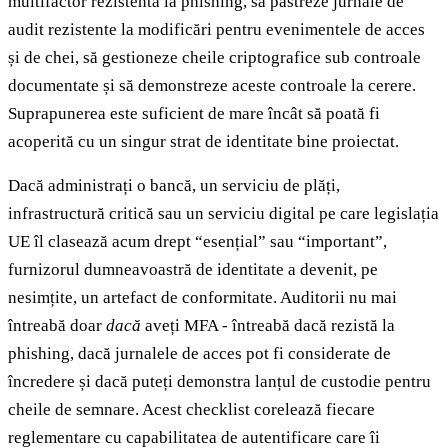
multifactor rezistentă la phishing, să păstreze jurnale de
audit rezistente la modificări pentru evenimentele de acces
și de chei, să gestioneze cheile criptografice sub controale
documentate și să demonstreze aceste controale la cerere.
Suprapunerea este suficient de mare încât să poată fi
acoperită cu un singur strat de identitate bine proiectat.
Dacă administrați o bancă, un serviciu de plăți,
infrastructură critică sau un serviciu digital pe care legislația
UE îl clasează acum drept “esențial” sau “important”,
furnizorul dumneavoastră de identitate a devenit, pe
nesimțite, un artefact de conformitate. Auditorii nu mai
întreabă doar
dacă
aveți MFA - întreabă dacă rezistă la
phishing, dacă jurnalele de acces pot fi considerate de
încredere și dacă puteți demonstra lanțul de custodie pentru
cheile de semnare. Acest checklist corelează fiecare
reglementare cu capabilitatea de autentificare care îi