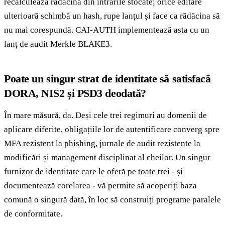
recalculează rădăcina din intrările stocate; orice editare
ulterioară schimbă un hash, rupe lanțul și face ca rădăcina să
nu mai corespundă. CAI-AUTH implementează asta cu un
lanț de audit Merkle BLAKE3.
Poate un singur strat de identitate să satisfacă
DORA, NIS2 și PSD3 deodată?
În mare măsură, da. Deși cele trei regimuri au domenii de
aplicare diferite, obligațiile lor de autentificare converg spre
MFA rezistent la phishing, jurnale de audit rezistente la
modificări și management disciplinat al cheilor. Un singur
furnizor de identitate care le oferă pe toate trei - și
documentează corelarea - vă permite să acoperiți baza
comună o singură dată, în loc să construiți programe paralele
de conformitate.