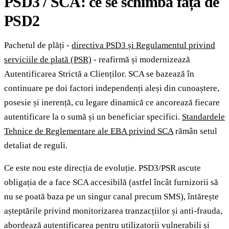
PSD3 / SCA: ce se schimbă față de
PSD2
Pachetul de plăți -
directiva PSD3 și Regulamentul privind
serviciile de plată (PSR)
- reafirmă și modernizează
Autentificarea Strictă a Clienților. SCA se bazează în
continuare pe doi factori independenți aleși din cunoaștere,
posesie și inerență, cu legare dinamică ce ancorează fiecare
autentificare la o sumă și un beneficiar specifici.
Standardele
Tehnice de Reglementare ale EBA privind SCA
rămân setul
detaliat de reguli.
Ce este nou este direcția de evoluție. PSD3/PSR ascute
obligația de a face SCA accesibilă (astfel încât furnizorii să
nu se poată baza pe un singur canal precum SMS), întărește
așteptările privind monitorizarea tranzacțiilor și anti-frauda,
abordează autentificarea pentru utilizatorii vulnerabili și