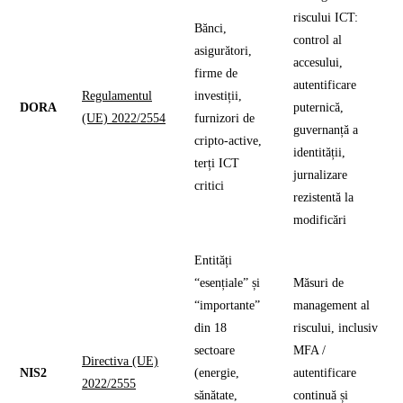
riscului ICT:
Bănci,
control al
asigurători,
accesului,
firme de
autentificare
Regulamentul
investiții,
DORA
puternică,
(UE) 2022/2554
furnizori de
guvernanță a
cripto-active,
identității,
terți ICT
jurnalizare
critici
rezistentă la
modificări
Entități
“esențiale” și
Măsuri de
“importante”
management al
din 18
riscului, inclusiv
sectoare
MFA /
Directiva (UE)
NIS2
(energie,
autentificare
2022/2555
sănătate,
continuă și