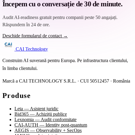
Începem cu o conversație de 30 de minute.
Audit AI-readiness gratuit pentru companii peste 50 angajați.
Răspundem în 24 de ore.
Deschide formularul de contact →
CAI Technology
Construim AI suverană pentru Europa. Pe infrastructura clientului,
în limba clientului.
Marcă a CAI TECHNOLOGY S.R.L. · CUI 50512457 · România
Produse
Leta — Asistent juridic
Bid365 — Achiziții publice
Lexnomia — Audit conformitate
CAI-AUTH — Identity post-quantum
AEGIS — Observability + SecOps