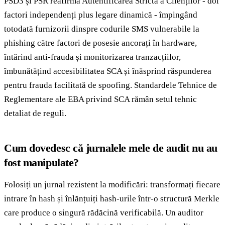
PSD3 și PSR reafirmă Autentificarea Strictă a Clienților - doi
factori independenți plus legare dinamică - împingând
totodată furnizorii dinspre codurile SMS vulnerabile la
phishing către factori de posesie ancorați în hardware,
întărind anti-frauda și monitorizarea tranzacțiilor,
îmbunătățind accesibilitatea SCA și înăsprind răspunderea
pentru frauda facilitată de spoofing. Standardele Tehnice de
Reglementare ale EBA privind SCA rămân setul tehnic
detaliat de reguli.
Cum dovedesc că jurnalele mele de audit nu au
fost manipulate?
Folosiți un jurnal rezistent la modificări: transformați fiecare
intrare în hash și înlănțuiți hash-urile într-o structură Merkle
care produce o singură rădăcină verificabilă. Un auditor