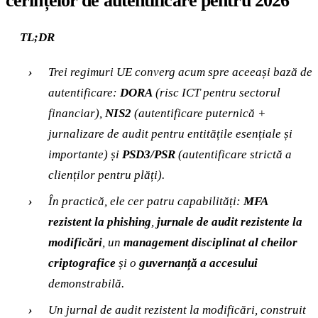
cerințelor de autentificare pentru 2026
TL;DR
Trei regimuri UE converg acum spre aceeași bază de
autentificare:
DORA
(risc ICT pentru sectorul
financiar),
NIS2
(autentificare puternică +
jurnalizare de audit pentru entitățile esențiale și
importante) și
PSD3/PSR
(autentificare strictă a
clienților pentru plăți).
În practică, ele cer patru capabilități:
MFA
rezistent la phishing
,
jurnale de audit rezistente la
modificări
, un
management disciplinat al cheilor
criptografice
și o
guvernanță a accesului
demonstrabilă.
Un jurnal de audit rezistent la modificări, construit