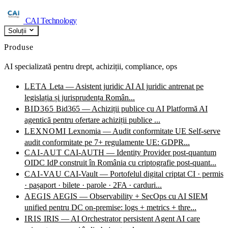
CAI Technology
Soluții
Produse
AI specializată pentru drept, achiziții, compliance, ops
LETA
Leta — Asistent juridic AI
AI juridic antrenat pe
legislația și jurisprudența Român...
BID365
Bid365 — Achiziții publice cu AI
Platformă AI
agentică pentru ofertare achiziții publice ...
LEXNOMI
Lexnomia — Audit conformitate UE
Self-serve
audit conformitate pe 7+ regulamente UE: GDPR...
CAI-AUT
CAI-AUTH — Identity Provider post-quantum
OIDC IdP construit în România cu criptografie post-quant...
CAI-VAU
CAI-Vault — Portofelul digital criptat
CI · permis
· pașaport · bilete · parole · 2FA · carduri...
AEGIS
AEGIS — Observability + SecOps cu AI
SIEM
unified pentru DC on-premise: logs + metrics + thre...
IRIS
IRIS — AI Orchestrator persistent
Agent AI care