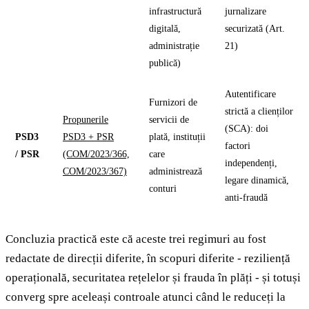
infrastructură
jurnalizare
digitală,
securizată (Art.
administrație
21)
publică)
Autentificare
Furnizori de
strictă a clienților
Propunerile
servicii de
(SCA): doi
PSD3
PSD3 + PSR
plată, instituții
factori
/ PSR
(COM/2023/366,
care
independenți,
COM/2023/367)
administrează
legare dinamică,
conturi
anti-fraudă
Concluzia practică este că aceste trei regimuri au fost
redactate de direcții diferite, în scopuri diferite - reziliență
operațională, securitatea rețelelor și frauda în plăți - și totuși
converg spre aceleași controale atunci când le reduceți la