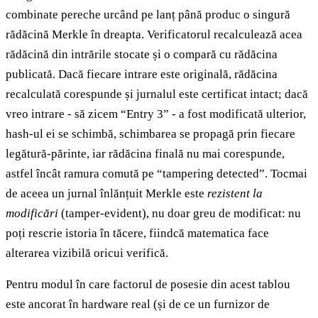
combinate pereche urcând pe lanț până produc o singură
rădăcină Merkle în dreapta. Verificatorul recalculează acea
rădăcină din intrările stocate și o compară cu rădăcina
publicată. Dacă fiecare intrare este originală, rădăcina
recalculată corespunde și jurnalul este certificat intact; dacă
vreo intrare - să zicem “Entry 3” - a fost modificată ulterior,
hash-ul ei se schimbă, schimbarea se propagă prin fiecare
legătură-părinte, iar rădăcina finală nu mai corespunde,
astfel încât ramura comută pe “tampering detected”. Tocmai
de aceea un jurnal înlănțuit Merkle este
rezistent la
modificări
(tamper-evident), nu doar greu de modificat: nu
poți rescrie istoria în tăcere, fiindcă matematica face
alterarea vizibilă oricui verifică.
Pentru modul în care factorul de posesie din acest tablou
este ancorat în hardware real (și de ce un furnizor de