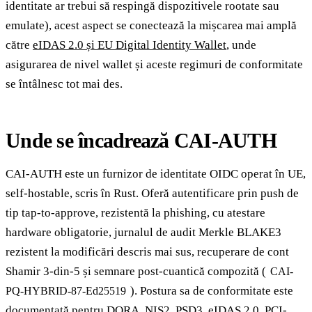
identitate ar trebui să respingă dispozitivele rootate sau
emulate), acest aspect se conectează la mișcarea mai amplă
către
eIDAS 2.0 și EU Digital Identity Wallet
, unde
asigurarea de nivel wallet și aceste regimuri de conformitate
se întâlnesc tot mai des.
Unde se încadrează CAI-AUTH
CAI-AUTH este un furnizor de identitate OIDC operat în UE,
self-hostable, scris în Rust. Oferă autentificare prin push de
tip tap-to-approve, rezistentă la phishing, cu atestare
hardware obligatorie, jurnalul de audit Merkle BLAKE3
rezistent la modificări descris mai sus, recuperare de cont
Shamir 3-din-5 și semnare post-cuantică compozită (
CAI-
). Postura sa de conformitate este
PQ-HYBRID-87-Ed25519
documentată pentru DORA, NIS2, PSD3, eIDAS 2.0, PCI-