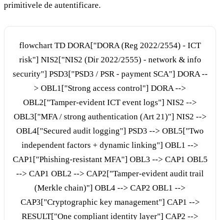
primitivele de autentificare.
flowchart TD DORA["DORA (Reg 2022/2554) - ICT
risk"] NIS2["NIS2 (Dir 2022/2555) - network & info
security"] PSD3["PSD3 / PSR - payment SCA"] DORA --
> OBL1["Strong access control"] DORA -->
OBL2["Tamper-evident ICT event logs"] NIS2 -->
OBL3["MFA / strong authentication (Art 21)"] NIS2 -->
OBL4["Secured audit logging"] PSD3 --> OBL5["Two
independent factors + dynamic linking"] OBL1 -->
CAP1["Phishing-resistant MFA"] OBL3 --> CAP1 OBL5
--> CAP1 OBL2 --> CAP2["Tamper-evident audit trail
(Merkle chain)"] OBL4 --> CAP2 OBL1 -->
CAP3["Cryptographic key management"] CAP1 -->
RESULT["One compliant identity layer"] CAP2 -->