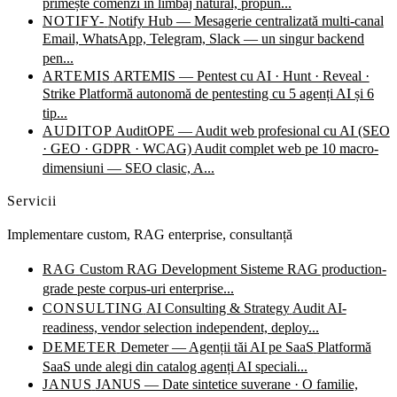
primește comenzi în limbaj natural, propun...
NOTIFY-
Notify Hub — Mesagerie centralizată multi-canal
Email, WhatsApp, Telegram, Slack — un singur backend
pen...
ARTEMIS
ARTEMIS — Pentest cu AI · Hunt · Reveal ·
Strike
Platformă autonomă de pentesting cu 5 agenți AI și 6
tip...
AUDITOP
AuditOPE — Audit web profesional cu AI (SEO
· GEO · GDPR · WCAG)
Audit complet web pe 10 macro-
dimensiuni — SEO clasic, A...
Servicii
Implementare custom, RAG enterprise, consultanță
RAG
Custom RAG Development
Sisteme RAG production-
grade peste corpus-uri enterprise...
CONSULTING
AI Consulting & Strategy
Audit AI-
readiness, vendor selection independent, deploy...
DEMETER
Demeter — Agenții tăi AI pe SaaS
Platformă
SaaS unde alegi din catalog agenți AI speciali...
JANUS
JANUS — Date sintetice suverane · O familie,