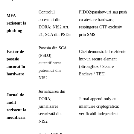
Controlul
FIDO2/passkey-uri sau push
MFA
accesului din
cu atestare hardware;
rezistent la
DORA; NIS2 Art.
respingerea OTP exclusiv
phishing
21; SCA din PSD3
prin SMS
Posesia din SCA
Factor de
Chei demonstrabil rezidente
(PSD3);
posesie
într-un secure element
autentificarea
ancorat în
(StrongBox / Secure
puternică din
hardware
Enclave / TEE)
NIS2
Jurnalizarea din
Jurnal de
DORA;
Jurnal append-only cu
audit
jurnalizarea
înlănțuire criptografică;
rezistent la
securizată din
verificabil independent
modificări
NIS2