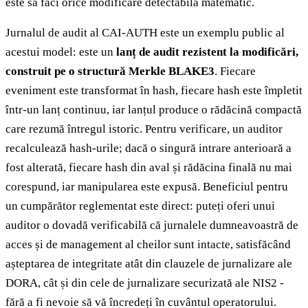
este să faci orice modificare detectabilă matematic.
Jurnalul de audit al CAI-AUTH este un exemplu public al
acestui model: este un
lanț de audit rezistent la modificări,
construit pe o structură Merkle BLAKE3
. Fiecare
eveniment este transformat în hash, fiecare hash este împletit
într-un lanț continuu, iar lanțul produce o rădăcină compactă
care rezumă întregul istoric. Pentru verificare, un auditor
recalculează hash-urile; dacă o singură intrare anterioară a
fost alterată, fiecare hash din aval și rădăcina finală nu mai
corespund, iar manipularea este expusă. Beneficiul pentru
un cumpărător reglementat este direct: puteți oferi unui
auditor o dovadă verificabilă că jurnalele dumneavoastră de
acces și de management al cheilor sunt intacte, satisfăcând
așteptarea de integritate atât din clauzele de jurnalizare ale
DORA, cât și din cele de jurnalizare securizată ale NIS2 -
fără a fi nevoie să vă încredeți în cuvântul operatorului.