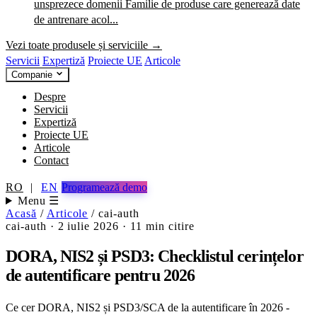
unsprezece domenii
Familie de produse care generează date
de antrenare acol...
Vezi toate produsele și serviciile →
Servicii
Expertiză
Proiecte UE
Articole
Companie
Despre
Servicii
Expertiză
Proiecte UE
Articole
Contact
RO
|
EN
Programează demo
Menu ☰
Acasă
/
Articole
/
cai-auth
cai-auth
·
2 iulie 2026
·
11 min citire
DORA, NIS2 și PSD3: Checklistul cerințelor
de autentificare pentru 2026
Ce cer DORA, NIS2 și PSD3/SCA de la autentificare în 2026 -