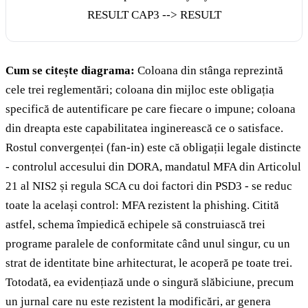
RESULT CAP3 --> RESULT
Cum se citește diagrama:
Coloana din stânga reprezintă
cele trei reglementări; coloana din mijloc este obligația
specifică de autentificare pe care fiecare o impune; coloana
din dreapta este capabilitatea inginerească ce o satisface.
Rostul convergenței (fan-in) este că obligații legale distincte
- controlul accesului din DORA, mandatul MFA din Articolul
21 al NIS2 și regula SCA cu doi factori din PSD3 - se reduc
toate la același control: MFA rezistent la phishing. Citită
astfel, schema împiedică echipele să construiască trei
programe paralele de conformitate când unul singur, cu un
strat de identitate bine arhitecturat, le acoperă pe toate trei.
Totodată, ea evidențiază unde o singură slăbiciune, precum
un jurnal care nu este rezistent la modificări, ar genera