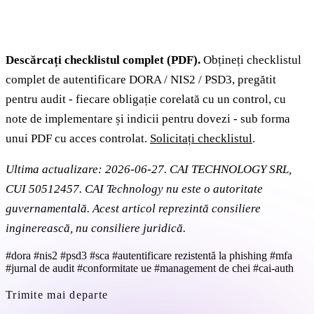
Descărcați checklistul complet (PDF).
Obțineți checklistul
complet de autentificare DORA / NIS2 / PSD3, pregătit
pentru audit - fiecare obligație corelată cu un control, cu
note de implementare și indicii pentru dovezi - sub forma
unui PDF cu acces controlat.
Solicitați checklistul
.
Ultima actualizare: 2026-06-27. CAI TECHNOLOGY SRL,
CUI 50512457. CAI Technology nu este o autoritate
guvernamentală. Acest articol reprezintă consiliere
inginerească, nu consiliere juridică.
#dora
#nis2
#psd3
#sca
#autentificare rezistentă la phishing
#mfa
#jurnal de audit
#conformitate ue
#management de chei
#cai-auth
Trimite mai departe