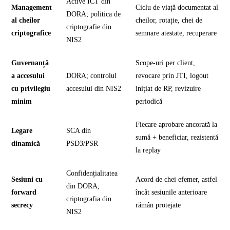
Active ICT din
Management
Ciclu de viață documentat al
DORA; politica de
al cheilor
cheilor, rotație, chei de
criptografie din
criptografice
semnare atestate, recuperare
NIS2
Guvernanță
Scope-uri per client,
a accesului
DORA; controlul
revocare prin JTI, logout
cu privilegiu
accesului din NIS2
inițiat de RP, revizuire
minim
periodică
Fiecare aprobare ancorată la
Legare
SCA din
sumă + beneficiar, rezistentă
dinamică
PSD3/PSR
la replay
Confidențialitatea
Sesiuni cu
Acord de chei efemer, astfel
din DORA;
forward
încât sesiunile anterioare
criptografia din
secrecy
rămân protejate
NIS2