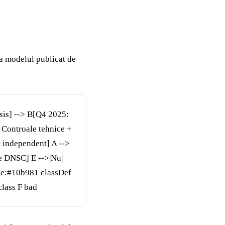
la modelul publicat de
sis] --> B[Q4 2025:
: Controale tehnice +
t independent] A -->
te DNSC] E -->|Nu|
oke:#10b981 classDef
class F bad