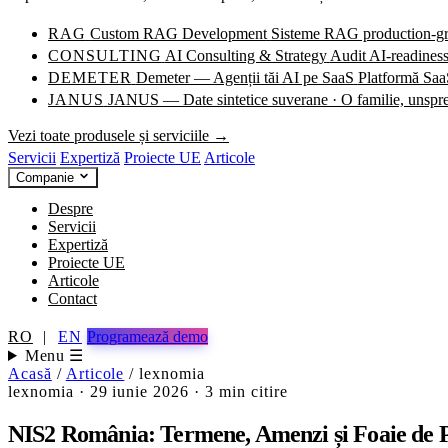
RAG
Custom RAG Development
Sisteme RAG production-grad
CONSULTING
AI Consulting & Strategy
Audit AI-readiness
DEMETER
Demeter — Agenții tăi AI pe SaaS
Platformă SaaS
JANUS
JANUS — Date sintetice suverane · O familie, unspr
Vezi toate produsele și serviciile →
Servicii
Expertiză
Proiecte UE
Articole
Companie
Despre
Servicii
Expertiză
Proiecte UE
Articole
Contact
RO
|
EN
Programează demo
Menu ☰
Acasă
/
Articole
/
lexnomia
lexnomia
·
29 iunie 2026
·
3 min citire
NIS2 România: Termene, Amenzi și Foaie de 