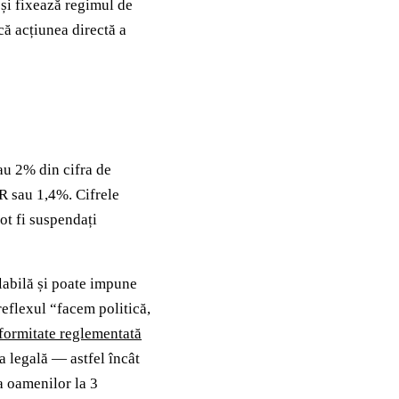
 și fixează regimul de
că acțiunea directă a
au 2% din cifra de
R sau 1,4%. Cifrele
ot fi suspendați
labilă și poate impune
eflexul “facem politică,
formitate reglementată
 legală — astfel încât
a oamenilor la 3