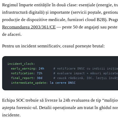
Regimul împarte entitățile în două clase: esențiale (energie, tr
infrastructură digitală) și importante (servicii poștale, gestion
producție de dispozitive medicale, furnizori cloud B2B). Prag
Recomandarea 2003/361/CE
— peste 50 de angajați sau peste
de afaceri.
Pentru un incident semnificativ, ceasul pornește brutal:
incident_clock
:
  early_warning
: 
24h
     # notificare DNSC cu indicii iniția
  notification
: 
72h
      # evaluare impact + măsuri aplicate
  final_report
: 
30d
      # cauză rădăcină, IOC, lecții învăț
  intermediate_update
: 
la cerere DNSC
Echipa SOC trebuie să livreze la 24h evaluarea de tip “maliți
aștepta forensic-ul. Detalii operaționale am tratat în ghidul no
incidente.