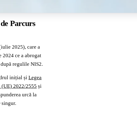
 de Parcurs
ulie 2025), care a
 2024 ce a abrogat
 după regulile NIS2.
rul inițial și
Legea
a (UE) 2022/2555
și
ăspunderea urcă la
 singur.