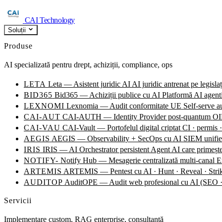
CAI Technology
Soluții
Produse
AI specializată pentru drept, achiziții, compliance, ops
LETA
Leta — Asistent juridic AI
AI juridic antrenat pe legisla
BID365
Bid365 — Achiziții publice cu AI
Platformă AI agentic
LEXNOMI
Lexnomia — Audit conformitate UE
Self-serve 
CAI-AUT
CAI-AUTH — Identity Provider post-quantum
OID
CAI-VAU
CAI-Vault — Portofelul digital criptat
CI · permis ·
AEGIS
AEGIS — Observability + SecOps cu AI
SIEM unified
IRIS
IRIS — AI Orchestrator persistent
Agent AI care primește
NOTIFY-
Notify Hub — Mesagerie centralizată multi-canal
E
ARTEMIS
ARTEMIS — Pentest cu AI · Hunt · Reveal · Stri
AUDITOP
AuditOPE — Audit web profesional cu AI (SE
Servicii
Implementare custom, RAG enterprise, consultanță