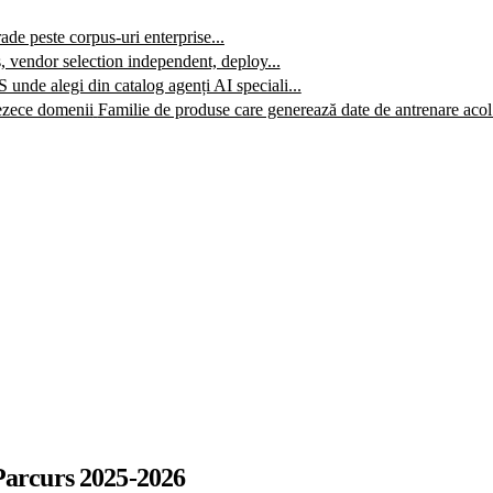
e peste corpus-uri enterprise...
, vendor selection independent, deploy...
 unde alegi din catalog agenți AI speciali...
ezece domenii
Familie de produse care generează date de antrenare acol.
Parcurs 2025-2026