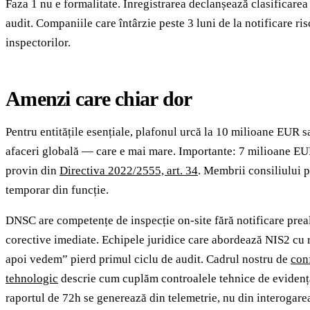
Faza 1 nu e formalitate. Înregistrarea declanșează clasificarea
audit. Companiile care întârzie peste 3 luni de la notificare ris
inspectorilor.
Amenzi care chiar dor
Pentru entitățile esențiale, plafonul urcă la 10 milioane EUR s
afaceri globală — care e mai mare. Importante: 7 milioane EU
provin din
Directiva 2022/2555, art. 34
. Membrii consiliului p
temporar din funcție.
DNSC are competențe de inspecție on-site fără notificare prea
corective imediate. Echipele juridice care abordează NIS2 cu r
apoi vedem” pierd primul ciclu de audit. Cadrul nostru de
con
tehnologic
descrie cum cuplăm controalele tehnice de evidența
raportul de 72h se generează din telemetrie, nu din interogare