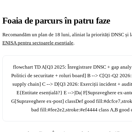
Foaia de parcurs în patru faze
Recomandăm un plan de 18 luni, aliniat la priorități DNSC și 
ENISA pentru sectoarele esențiale
.
flowchart TD A[Q3 2025: Înregistrare DNSC + gap analy
Politici de securitate + roluri board] B --> C[Q1-Q2 2026
supply chain] C --> D[Q3 2026: Exerciții incident + audi
E{Entitate esențială?} E -->|Da| F[Supraveghere ex-an
G[Supraveghere ex-post] classDef good fill:#dcfce7,str
bad fill:#fee2e2,stroke:#ef4444 class A,B good 