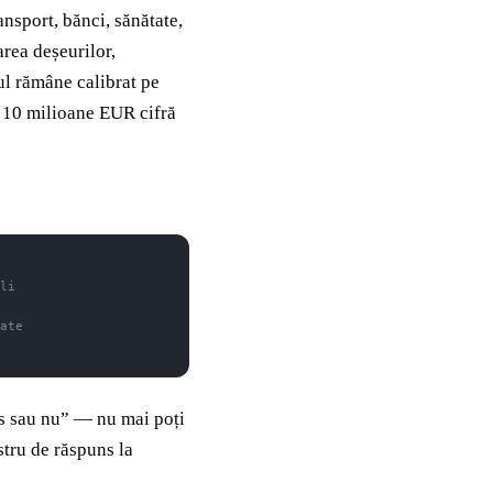
ansport, bănci, sănătate,
area deșeurilor,
ul rămâne calibrat pe
 10 milioane EUR cifră
li
ate
os sau nu” — nu mai poți
stru de răspuns la