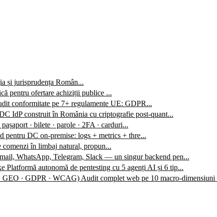
ția și jurisprudența Român...
ă pentru ofertare achiziții publice ...
audit conformitate pe 7+ regulamente UE: GDPR...
C IdP construit în România cu criptografie post-quant...
 pașaport · bilete · parole · 2FA · carduri...
 pentru DC on-premise: logs + metrics + thre...
 comenzi în limbaj natural, propun...
mail, WhatsApp, Telegram, Slack — un singur backend pen...
ke
Platformă autonomă de pentesting cu 5 agenți AI și 6 tip...
O · GEO · GDPR · WCAG)
Audit complet web pe 10 macro-dimensiuni 