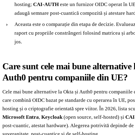
hosting;
CAI-AUTH
este un furnizor OIDC operat în UE 
adaugă semnare post-cuantică compozită și atestare hard
Aceasta este o comparație din etapa de decizie. Evalueaz
raport cu propriile constrângeri folosind matricea și arb
jos.
Care sunt cele mai bune alternative 
Auth0 pentru companiile din UE?
Cele mai bune alternative la Okta și Auth0 pentru companiile 
care combină OIDC bazat pe standarde cu operarea în UE, posib
hosting și o criptografie orientată spre viitor. În 2026, lista sc
Microsoft Entra
,
Keycloak
(open source, self-hosted) și
CAI
post-cuantic, atestat hardware). Alegerea potrivită depinde de 
suveranitate, post-cuantice și de self-hosting.