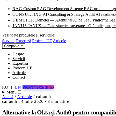
RAG
Custom RAG Development
Sisteme RAG production-grad
CONSULTING
AI Consulting & Strategy
Audit AI-readiness
DEMETER
Demeter — Agenții tăi AI pe SaaS
Platformă SaaS
JANUS
JANUS — Date sintetice suverane · O familie, unspr
Vezi toate produsele și serviciile →
Servicii
Expertiză
Proiecte UE
Articole
Companie
Despre
Servicii
Expertiză
Proiecte UE
Articole
Contact
RO
|
EN
Programează demo
Menu ☰
Acasă
/
Articole
/
cai-auth
cai-auth
·
4 iulie 2026
·
8 min citire
Alternative la Okta și Auth0 pentru companiil