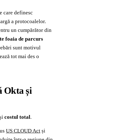
e care definesc
argă a protocoalelor.
Pentru un cumpărător din
ste foaia de parcurs
ebări sunt motivul
ează tot mai des o
ă Okta și
și
costul total
.
pus
US CLOUD Act
și
zduite într-o regiune din