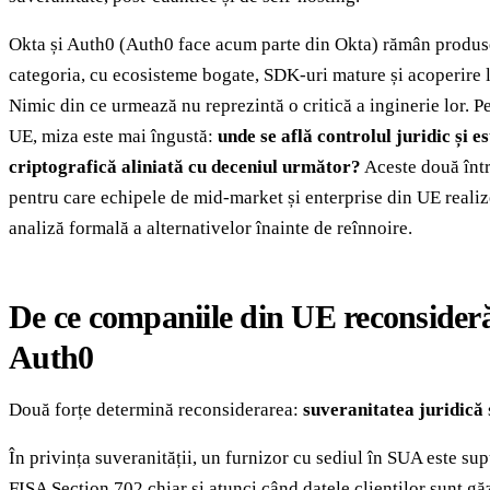
Okta și Auth0 (Auth0 face acum parte din Okta) rămân produs
categoria, cu ecosisteme bogate, SDK-uri mature și acoperire l
Nimic din ce urmează nu reprezintă o critică a inginerie lor. 
UE, miza este mai îngustă:
unde se află controlul juridic și e
criptografică aliniată cu deceniul următor?
Aceste două într
pentru care echipele de mid-market și enterprise din UE realiz
analiză formală a alternativelor înainte de reînnoire.
De ce companiile din UE reconsider
Auth0
Două forțe determină reconsiderarea:
suveranitatea juridică
În privința suveranității, un furnizor cu sediul în SUA este su
FISA Section 702 chiar și atunci când datele clienților sunt gă