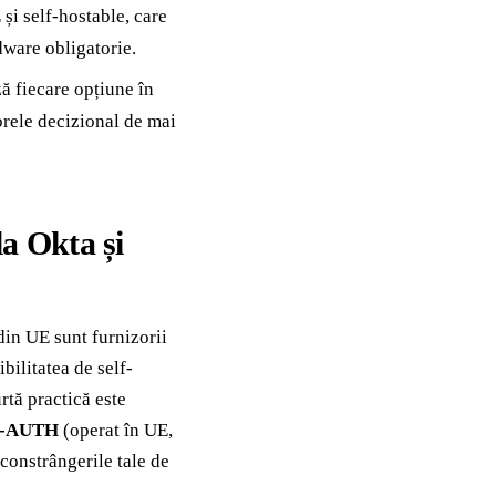
și self-hostable, care
ware obligatorie.
ă fiecare opțiune în
orele decizional de mai
la Okta și
din UE sunt furnizorii
ilitatea de self-
urtă practică este
-AUTH
(operat în UE,
constrângerile tale de