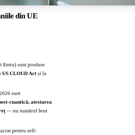
niile din UE
ft Entra) sunt produse
a
US CLOUD Act
și la
 2026 sunt
ost-cuantică, atestarea
reț
— nu numărul brut
acrat pentru self-