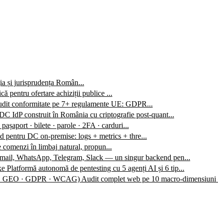
ția și jurisprudența Român...
ă pentru ofertare achiziții publice ...
audit conformitate pe 7+ regulamente UE: GDPR...
C IdP construit în România cu criptografie post-quant...
 pașaport · bilete · parole · 2FA · carduri...
 pentru DC on-premise: logs + metrics + thre...
 comenzi în limbaj natural, propun...
mail, WhatsApp, Telegram, Slack — un singur backend pen...
ke
Platformă autonomă de pentesting cu 5 agenți AI și 6 tip...
O · GEO · GDPR · WCAG)
Audit complet web pe 10 macro-dimensiuni 