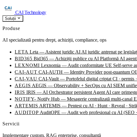
CAI Technology
Soluții
Produse
AI specializată pentru drept, achiziții, compliance, ops
LETA
Leta — Asistent juridic AI
AI juridic antrenat pe legisla
BID365
Bid365 — Achiziții publice cu AI
Platformă AI agentic
LEXNOMI
Lexnomia — Audit conformitate UE
Self-serve 
CAI-AUT
CAI-AUTH — Identity Provider post-quantum
OID
CAI-VAU
CAI-Vault — Portofelul digital criptat
CI · permis ·
AEGIS
AEGIS — Observability + SecOps cu AI
SIEM unified
IRIS
IRIS — AI Orchestrator persistent
Agent AI care primește
NOTIFY-
Notify Hub — Mesagerie centralizată multi-canal
E
ARTEMIS
ARTEMIS — Pentest cu AI · Hunt · Reveal · Stri
AUDITOP
AuditOPE — Audit web profesional cu AI (SE
Servicii
Implementare custom, RAG enterprise, consultanță