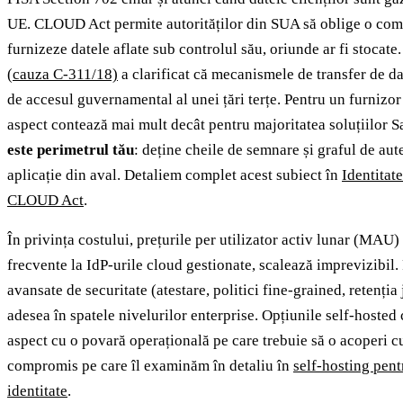
UE. CLOUD Act permite autorităților din SUA să oblige o co
furnizeze datele aflate sub controlul său, oriunde ar fi stocate
(cauza C-311/18)
a clarificat că mecanismele de transfer de da
de accesul guvernamental al unei țări terțe. Pentru un furnizor 
aspect contează mai mult decât pentru majoritatea soluțiilor 
este perimetrul tău
: deține cheile de semnare și graful de aut
aplicație din aval. Detaliem complet acest subiect în
Identitat
CLOUD Act
.
În privința costului, prețurile per utilizator activ lunar (MAU) 
frecvente la IdP-urile cloud gestionate, scalează imprevizibil. 
avansate de securitate (atestare, politici fine-grained, retenția 
adesea în spatele nivelurilor enterprise. Opțiunile self-hoste
aspect cu o povară operațională pe care trebuie să o acoperi 
compromis pe care îl examinăm în detaliu în
self-hosting pent
identitate
.