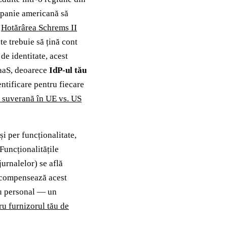
mpanie americană să
.
Hotărârea Schrems II
te trebuie să țină cont
de identitate, acest
SaaS, deoarece
IdP-ul tău
entificare pentru fiecare
e suverană în UE vs. US
și per funcționalitate,
Funcționalitățile
jurnalelor) se află
d compensează acest
cu personal — un
ru furnizorul tău de