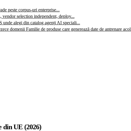
e peste corpus-uri enterprise...
, vendor selection independent, deploy...
 unde alegi din catalog agenți AI speciali...
ezece domenii
Familie de produse care generează date de antrenare acol.
e din UE (2026)