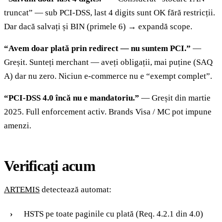
truncat” — sub PCI-DSS, last 4 digits sunt OK fără restricții.
Dar dacă salvați și BIN (primele 6) → expandă scope.
“Avem doar plată prin redirect — nu suntem PCI.”
—
Greșit. Sunteți merchant — aveți obligații, mai puține (SAQ
A) dar nu zero. Niciun e-commerce nu e “exempt complet”.
“PCI-DSS 4.0 încă nu e mandatoriu.”
— Greșit din martie
2025. Full enforcement activ. Brands Visa / MC pot impune
amenzi.
Verificați acum
ARTEMIS
detectează automat:
HSTS pe toate paginile cu plată (Req. 4.2.1 din 4.0)