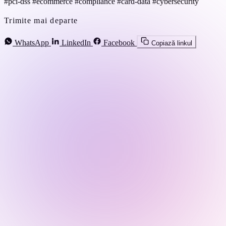
#pci-dss
#ecommerce
#compliance
#card-data
#cybersecurity
Trimite mai departe
WhatsApp
LinkedIn
Facebook
Copiază linkul