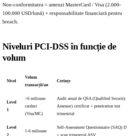
Non-conformitatea = amenzi MasterCard / Visa (2.000-
100.000 USD/lună) + responsabilitate financiară pentru
breach.
Niveluri PCI-DSS în funcție de
volum
Volum
Nivel
Cerințe
tranzacții/an
>6 milioane
Audit anual de QSA (Qualified Security
Level
carduri
Assessor) certificat + penetration test
1
(Visa/MC)
trimestrial
Level
Self-Assessment Questionnaire (SAQ) D
1-6 milioane
2
+ scan trimestrial ASV