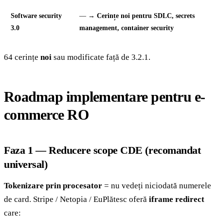
Software security
— →
Cerințe noi pentru SDLC, secrets
3.0
management, container security
64 cerințe
noi
sau modificate față de 3.2.1.
Roadmap implementare pentru e-
commerce RO
Faza 1 — Reducere scope CDE (recomandat
universal)
Tokenizare prin procesator
= nu vedeți niciodată numerele
de card. Stripe / Netopia / EuPlătesc oferă
iframe redirect
care: