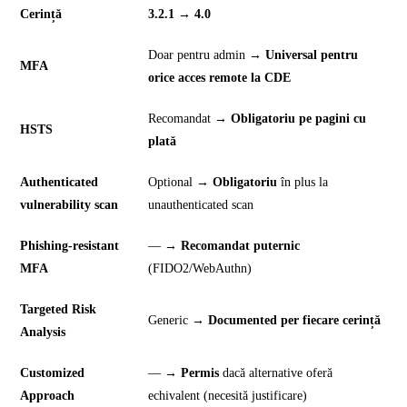
Cerință
3.2.1 → 4.0
Doar pentru admin →
Universal pentru
MFA
orice acces remote la CDE
Recomandat →
Obligatoriu pe pagini cu
HSTS
plată
Authenticated
Optional →
Obligatoriu
în plus la
vulnerability scan
unauthenticated scan
Phishing-resistant
— →
Recomandat puternic
MFA
(FIDO2/WebAuthn)
Targeted Risk
Generic →
Documented per fiecare cerință
Analysis
Customized
— →
Permis
dacă alternative oferă
Approach
echivalent (necesită justificare)