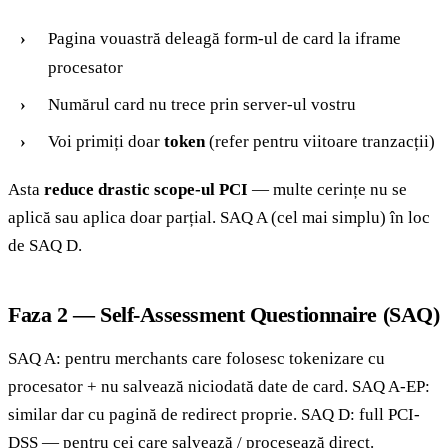
Pagina vouastră deleagă form-ul de card la iframe
procesator
Numărul card nu trece prin server-ul vostru
Voi primiți doar
token
(refer pentru viitoare tranzacții)
Asta
reduce drastic scope-ul PCI
— multe cerințe nu se
aplică sau aplica doar parțial. SAQ A (cel mai simplu) în loc
de SAQ D.
Faza 2 — Self-Assessment Questionnaire (SAQ)
SAQ A: pentru merchants care folosesc tokenizare cu
procesator + nu salvează niciodată date de card. SAQ A-EP:
similar dar cu pagină de redirect proprie. SAQ D: full PCI-
DSS — pentru cei care salvează / procesează direct.