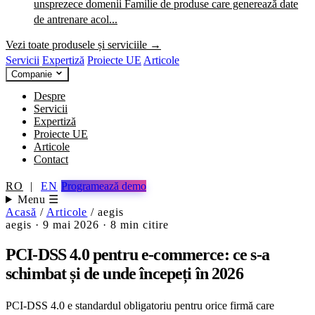
unsprezece domenii
Familie de produse care generează date
de antrenare acol...
Vezi toate produsele și serviciile →
Servicii
Expertiză
Proiecte UE
Articole
Companie
Despre
Servicii
Expertiză
Proiecte UE
Articole
Contact
RO
|
EN
Programează demo
Menu ☰
Acasă
/
Articole
/
aegis
aegis
·
9 mai 2026
·
8 min citire
PCI-DSS 4.0 pentru e-commerce: ce s-a
schimbat și de unde începeți în 2026
PCI-DSS 4.0 e standardul obligatoriu pentru orice firmă care