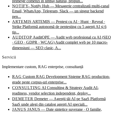
primește comenzi în limbaj natural, propun...
NOTIFY-
Notify Hub — Mesagerie centralizată multi-canal
Email, WhatsApp, Telegram, Slack — un singur backend
pen...
ARTEMIS
ARTEMIS — Pentest cu AI · Hunt · Reveal ·
Strike
Platformă autonomă de pentesting cu 5 agenți AI și 6
tip...
AUDITOP
AuditOPE — Audit web profesional cu AI (SEO
· GEO · GDPR · WCAG)
Audit complet web pe 10 macro-
dimensiuni — SEO clasic, A...
Servicii
Implementare custom, RAG enterprise, consultanță
RAG
Custom RAG Development
Sisteme RAG production-
grade peste corpus-uri enterprise...
CONSULTING
AI Consulting & Strategy
Audit AI-
readiness, vendor selection independent, deploy...
DEMETER
Demeter — Agenții tăi AI pe SaaS
Platformă
SaaS unde alegi din catalog agenți AI speciali...
JANUS
JANUS — Date sintetice suverane · O familie,