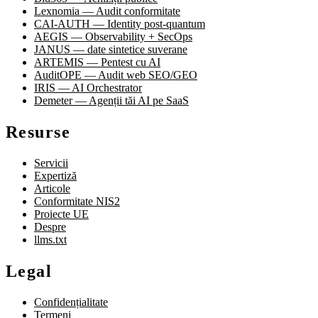
Lexnomia — Audit conformitate
CAI-AUTH — Identity post-quantum
AEGIS — Observability + SecOps
JANUS — date sintetice suverane
ARTEMIS — Pentest cu AI
AuditOPE — Audit web SEO/GEO
IRIS — AI Orchestrator
Demeter — Agenții tăi AI pe SaaS
Resurse
Servicii
Expertiză
Articole
Conformitate NIS2
Proiecte UE
Despre
llms.txt
Legal
Confidențialitate
Termeni