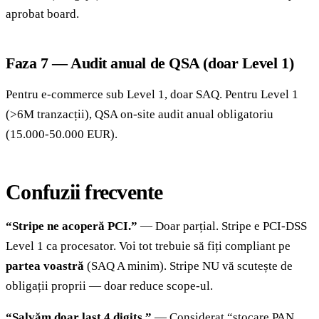
aprobat board.
Faza 7 — Audit anual de QSA (doar Level 1)
Pentru e-commerce sub Level 1, doar SAQ. Pentru Level 1
(>6M tranzacții), QSA on-site audit anual obligatoriu
(15.000-50.000 EUR).
Confuzii frecvente
“Stripe ne acoperă PCI.”
— Doar parțial. Stripe e PCI-DSS
Level 1 ca procesator. Voi tot trebuie să fiți compliant pe
partea voastră
(SAQ A minim). Stripe NU vă scutește de
obligații proprii — doar reduce scope-ul.
“Salvăm doar last 4 digits.”
— Considerat “stocare PAN