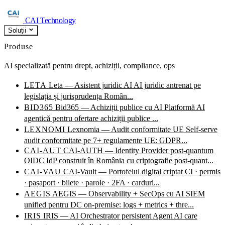
CAI Technology
Soluții
Produse
AI specializată pentru drept, achiziții, compliance, ops
LETA
Leta — Asistent juridic AI
AI juridic antrenat pe
legislația și jurisprudența Român...
BID365
Bid365 — Achiziții publice cu AI
Platformă AI
agentică pentru ofertare achiziții publice ...
LEXNOMI
Lexnomia — Audit conformitate UE
Self-serve
audit conformitate pe 7+ regulamente UE: GDPR...
CAI-AUT
CAI-AUTH — Identity Provider post-quantum
OIDC IdP construit în România cu criptografie post-quant...
CAI-VAU
CAI-Vault — Portofelul digital criptat
CI · permis
· pașaport · bilete · parole · 2FA · carduri...
AEGIS
AEGIS — Observability + SecOps cu AI
SIEM
unified pentru DC on-premise: logs + metrics + thre...
IRIS
IRIS — AI Orchestrator persistent
Agent AI care