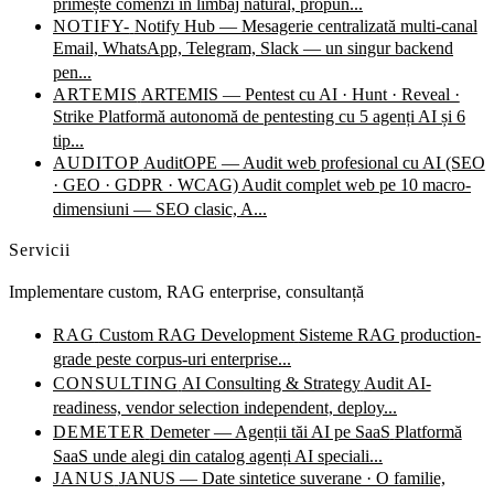
primește comenzi în limbaj natural, propun...
NOTIFY-
Notify Hub — Mesagerie centralizată multi-canal
Email, WhatsApp, Telegram, Slack — un singur backend
pen...
ARTEMIS
ARTEMIS — Pentest cu AI · Hunt · Reveal ·
Strike
Platformă autonomă de pentesting cu 5 agenți AI și 6
tip...
AUDITOP
AuditOPE — Audit web profesional cu AI (SEO
· GEO · GDPR · WCAG)
Audit complet web pe 10 macro-
dimensiuni — SEO clasic, A...
Servicii
Implementare custom, RAG enterprise, consultanță
RAG
Custom RAG Development
Sisteme RAG production-
grade peste corpus-uri enterprise...
CONSULTING
AI Consulting & Strategy
Audit AI-
readiness, vendor selection independent, deploy...
DEMETER
Demeter — Agenții tăi AI pe SaaS
Platformă
SaaS unde alegi din catalog agenți AI speciali...
JANUS
JANUS — Date sintetice suverane · O familie,