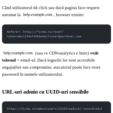
Când utilizatorul dă click sau dacă pagina face request
automat la
, browser trimite:
help.example.com
Referer: https://firma.ro/reset?
token=abc123def456&email=user@partener.com
(sau ce CDN/analytics e între)
vede
help.example.com
tokenul
+ email-ul. Dacă logurile lor sunt accesibile
angajaților sau compromise, atacatorul poate face reset
password în numele utilizatorului.
URL-uri admin cu UUID-uri sensibile
https://firma.ro/admin/users/12345/medical-record/edit