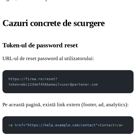
Cazuri concrete de scurgere
Token-ul de password reset
URL-ul de reset password al utilizatorului:
https://firma.ro/reset?
token=abc123def456&email=user@partener.com
Pe această pagină, există link extern (footer, ad, analytics):
<
a
 href
=
"https://help.example.com/contact"
>Contact</
a
>