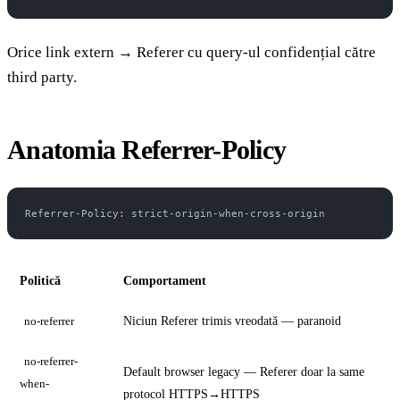
Orice link extern → Referer cu query-ul confidențial către
third party.
Anatomia Referrer-Policy
Referrer-Policy: strict-origin-when-cross-origin
Politică
Comportament
Niciun Referer trimis vreodată — paranoid
no-referrer
no-referrer-
Default browser legacy — Referer doar la same
when-
protocol HTTPS→HTTPS