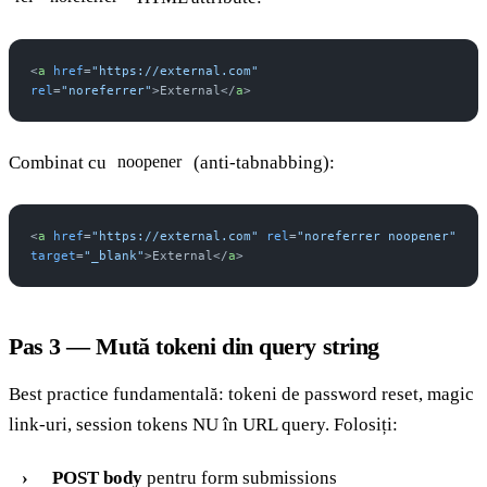
<
a
 href
=
"https://external.com"
rel
=
"noreferrer"
>External</
a
>
Combinat cu
(anti-tabnabbing):
noopener
<
a
 href
=
"https://external.com"
 rel
=
"noreferrer noopener"
target
=
"_blank"
>External</
a
>
Pas 3 — Mută tokeni din query string
Best practice fundamentală: tokeni de password reset, magic
link-uri, session tokens NU în URL query. Folosiți:
POST body
pentru form submissions