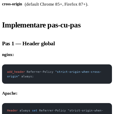
(default Chrome 85+, Firefox 87+).
cross-origin
Implementare pas-cu-pas
Pas 1 — Header global
nginx:
add_header 
Referrer-Policy 
"strict-origin-when-cross-
origin"
 always;
Apache:
Header
 always 
set
 Referrer-Policy "strict-origin-when-