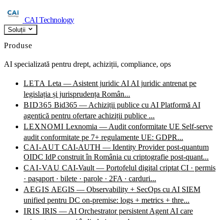
CAI Technology
Soluții
Produse
AI specializată pentru drept, achiziții, compliance, ops
LETA
Leta — Asistent juridic AI
AI juridic antrenat pe
legislația și jurisprudența Român...
BID365
Bid365 — Achiziții publice cu AI
Platformă AI
agentică pentru ofertare achiziții publice ...
LEXNOMI
Lexnomia — Audit conformitate UE
Self-serve
audit conformitate pe 7+ regulamente UE: GDPR...
CAI-AUT
CAI-AUTH — Identity Provider post-quantum
OIDC IdP construit în România cu criptografie post-quant...
CAI-VAU
CAI-Vault — Portofelul digital criptat
CI · permis
· pașaport · bilete · parole · 2FA · carduri...
AEGIS
AEGIS — Observability + SecOps cu AI
SIEM
unified pentru DC on-premise: logs + metrics + thre...
IRIS
IRIS — AI Orchestrator persistent
Agent AI care