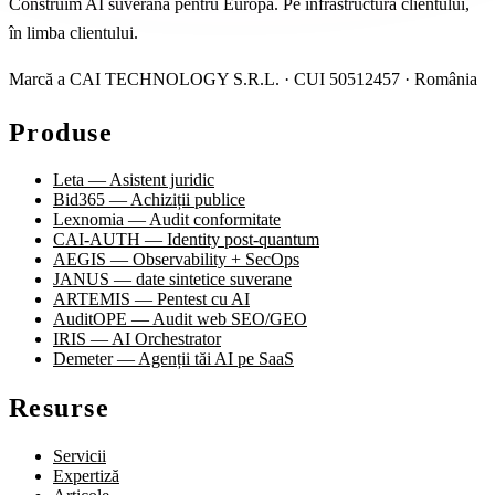
Construim AI suverană pentru Europa. Pe infrastructura clientului,
în limba clientului.
Marcă a CAI TECHNOLOGY S.R.L. · CUI 50512457 · România
Produse
Leta — Asistent juridic
Bid365 — Achiziții publice
Lexnomia — Audit conformitate
CAI-AUTH — Identity post-quantum
AEGIS — Observability + SecOps
JANUS — date sintetice suverane
ARTEMIS — Pentest cu AI
AuditOPE — Audit web SEO/GEO
IRIS — AI Orchestrator
Demeter — Agenții tăi AI pe SaaS
Resurse
Servicii
Expertiză