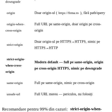
downgrade
Doar origin-ul (
), fără path/query
origin
https://firma.ro
Full URL pe same-origin, doar origin pe cross-
origin-when-
origin
cross-origin
Doar origin-ul pe HTTPS→HTTPS, nimic pe
strict-origin
HTTPS→HTTP
strict-origin-
Modern default — full pe same-origin, origin
when-cross-
pe cross-origin HTTPS, nimic pe downgrade
origin
Full pe same-origin, nimic pe cross-origin
same-origin
Full URL mereu — periculos, nu folosiți
unsafe-url
Recomandare pentru 99% din cazuri:
strict-origin-when-