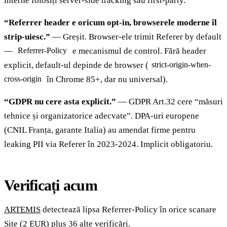
interne folosiți server-side tracking sau first-party.
“Referrer header e oricum opt-in, browserele moderne îl
strip-uiesc.”
— Greșit. Browser-ele trimit Referer by default
—
e mecanismul de control. Fără header
Referrer-Policy
explicit, default-ul depinde de browser (
strict-origin-when-
în Chrome 85+, dar nu universal).
cross-origin
“GDPR nu cere asta explicit.”
— GDPR Art.32 cere “măsuri
tehnice și organizatorice adecvate”. DPA-uri europene
(CNIL Franța, garante Italia) au amendat firme pentru
leaking PII via Referer în 2023-2024. Implicit obligatoriu.
Verificați acum
ARTEMIS
detectează lipsa Referrer-Policy în orice scanare
Site (2 EUR) plus 36 alte verificări.