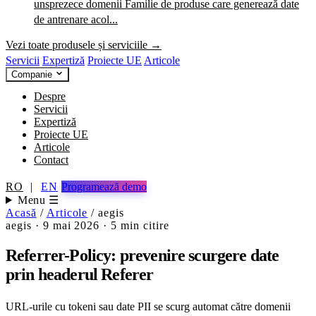
unsprezece domenii
Familie de produse care generează date
de antrenare acol...
Vezi toate produsele și serviciile →
Servicii
Expertiză
Proiecte UE
Articole
Companie
Despre
Servicii
Expertiză
Proiecte UE
Articole
Contact
RO
|
EN
Programează demo
Menu ☰
Acasă
/
Articole
/
aegis
aegis
·
9 mai 2026
·
5 min citire
Referrer-Policy: prevenire scurgere date
prin headerul Referer
URL-urile cu tokeni sau date PII se scurg automat către domenii