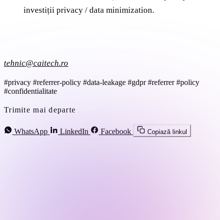
investiții privacy / data minimization.
tehnic@caitech.ro
#privacy
#referrer-policy
#data-leakage
#gdpr
#referrer
#policy
#confidentialitate
Trimite mai departe
WhatsApp
LinkedIn
Facebook
Copiază linkul