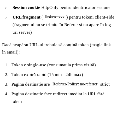
Session cookie
HttpOnly pentru identificator sesiune
URL fragment
(
) pentru tokeni client-side
#token=xxx
(fragmentul nu se trimite în Referer și nu apare în log-
uri server)
Dacă neapărat URL-ul trebuie să conțină token (magic link
în email):
Token e single-use (consumat la prima vizită)
Token expiră rapid (15 min - 24h max)
Pagina destinație are
strict
Referrer-Policy: no-referrer
Pagina destinație face redirect imediat la URL fără
token