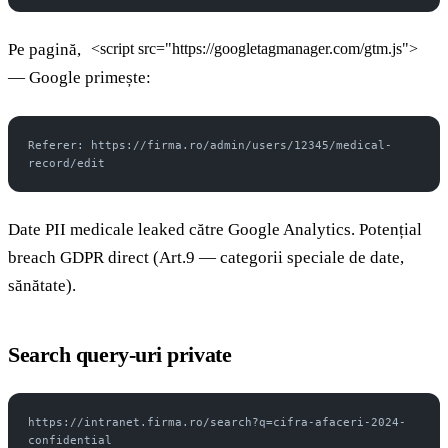
Pe pagină,
<script src="https://googletagmanager.com/gtm.js">
— Google primește:
Referer: https://firma.ro/admin/users/12345/medical-
record/edit
Date PII medicale leaked către Google Analytics. Potențial
breach GDPR direct (Art.9 — categorii speciale de date,
sănătate).
Search query-uri private
https://intranet.firma.ro/search?q=cifra-afaceri-2024-
confidential