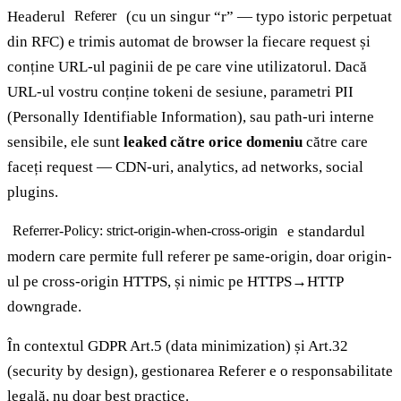
Headerul
(cu un singur “r” — typo istoric perpetuat
Referer
din RFC) e trimis automat de browser la fiecare request și
conține URL-ul paginii de pe care vine utilizatorul. Dacă
URL-ul vostru conține tokeni de sesiune, parametri PII
(Personally Identifiable Information), sau path-uri interne
sensibile, ele sunt
leaked către orice domeniu
către care
faceți request — CDN-uri, analytics, ad networks, social
plugins.
e standardul
Referrer-Policy: strict-origin-when-cross-origin
modern care permite full referer pe same-origin, doar origin-
ul pe cross-origin HTTPS, și nimic pe HTTPS→HTTP
downgrade.
În contextul GDPR Art.5 (data minimization) și Art.32
(security by design), gestionarea Referer e o responsabilitate
legală, nu doar best practice.