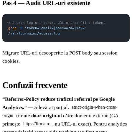
Pas 4 — Audit URL-uri existente
# Search log-uri pentru URL-uri cu PII / tokeni
grep
 -E
 "token=|email=|password=|key="
/var/log/nginx/access.log
Migrare URL-uri descoperite la POST body sau session
cookies.
Confuzii frecvente
“Referrer-Policy reduce traficul referral pe Google
Analytics.”
— Adevărat parțial.
strict-origin-when-cross-
trimite
doar origin-ul
către domenii externe (GA
origin
primește
, nu URL-ul exact). Pentru analytics
https://firma.ro