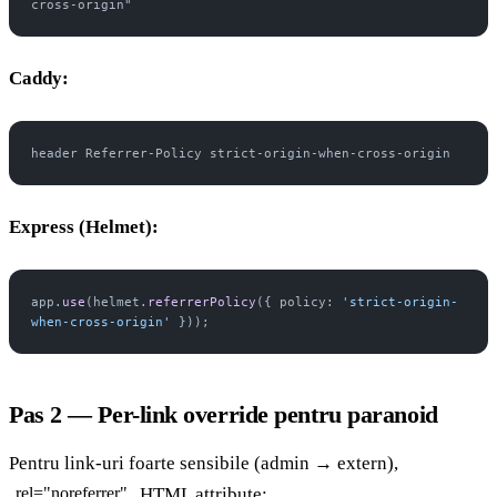
cross-origin"
Caddy:
header Referrer-Policy strict-origin-when-cross-origin
Express (Helmet):
app.
use
(helmet.
referrerPolicy
({ policy: 
'strict-origin-
when-cross-origin'
 }));
Pas 2 — Per-link override pentru paranoid
Pentru link-uri foarte sensibile (admin → extern),
HTML attribute:
rel="noreferrer"