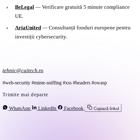
BeLegal
— Verificare gratuită 5 minute compliance
UE.
AriaUnited
— Consultanță fonduri europene pentru
investiții cybersecurity.
tehnic@caitech.ro
#web-security
#mime-sniffing
#xss
#headers
#owasp
Trimite mai departe
WhatsApp
LinkedIn
Facebook
Copiază linkul