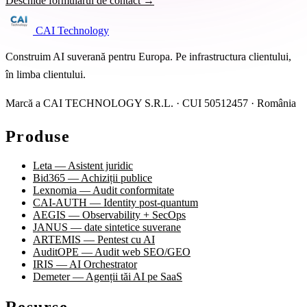
Deschide formularul de contact →
CAI Technology
Construim AI suverană pentru Europa. Pe infrastructura clientului,
în limba clientului.
Marcă a CAI TECHNOLOGY S.R.L. · CUI 50512457 · România
Produse
Leta — Asistent juridic
Bid365 — Achiziții publice
Lexnomia — Audit conformitate
CAI-AUTH — Identity post-quantum
AEGIS — Observability + SecOps
JANUS — date sintetice suverane
ARTEMIS — Pentest cu AI
AuditOPE — Audit web SEO/GEO
IRIS — AI Orchestrator
Demeter — Agenții tăi AI pe SaaS