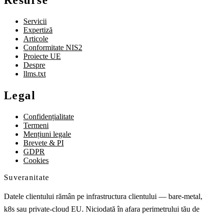
Resurse
Servicii
Expertiză
Articole
Conformitate NIS2
Proiecte UE
Despre
llms.txt
Legal
Confidențialitate
Termeni
Mențiuni legale
Brevete & PI
GDPR
Cookies
Suveranitate
Datele clientului rămân pe infrastructura clientului — bare-metal,
k8s sau private-cloud EU. Niciodată în afara perimetrului tău de