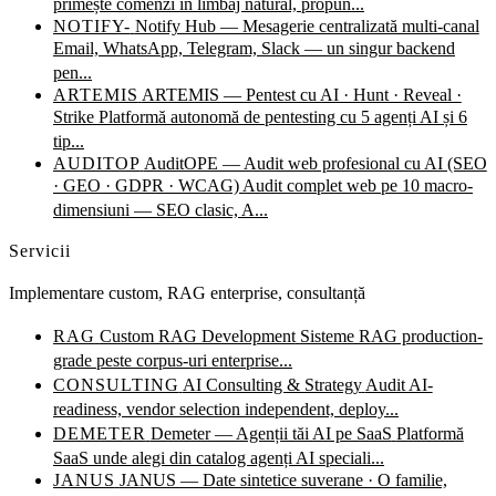
primește comenzi în limbaj natural, propun...
NOTIFY-
Notify Hub — Mesagerie centralizată multi-canal
Email, WhatsApp, Telegram, Slack — un singur backend
pen...
ARTEMIS
ARTEMIS — Pentest cu AI · Hunt · Reveal ·
Strike
Platformă autonomă de pentesting cu 5 agenți AI și 6
tip...
AUDITOP
AuditOPE — Audit web profesional cu AI (SEO
· GEO · GDPR · WCAG)
Audit complet web pe 10 macro-
dimensiuni — SEO clasic, A...
Servicii
Implementare custom, RAG enterprise, consultanță
RAG
Custom RAG Development
Sisteme RAG production-
grade peste corpus-uri enterprise...
CONSULTING
AI Consulting & Strategy
Audit AI-
readiness, vendor selection independent, deploy...
DEMETER
Demeter — Agenții tăi AI pe SaaS
Platformă
SaaS unde alegi din catalog agenți AI speciali...
JANUS
JANUS — Date sintetice suverane · O familie,