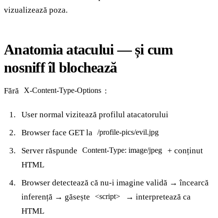
vizualizează poza.
Anatomia atacului — și cum
nosniff îl blochează
Fără
:
X-Content-Type-Options
User normal vizitează profilul atacatorului
Browser face GET la
/profile-pics/evil.jpg
Server răspunde
+ conținut
Content-Type: image/jpeg
HTML
Browser detectează că nu-i imagine validă → încearcă
inferență → găsește
→ interpretează ca
<script>
HTML