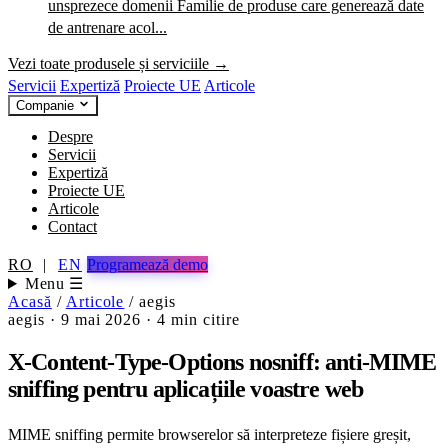
unsprezece domenii
Familie de produse care generează date
de antrenare acol...
Vezi toate produsele și serviciile →
Servicii
Expertiză
Proiecte UE
Articole
Companie
Despre
Servicii
Expertiză
Proiecte UE
Articole
Contact
RO
|
EN
Programează demo
Menu ☰
Acasă
/
Articole
/
aegis
aegis
·
9 mai 2026
·
4 min citire
X-Content-Type-Options nosniff: anti-MIME
sniffing pentru aplicațiile voastre web
MIME sniffing permite browserelor să interpreteze fișiere greșit,