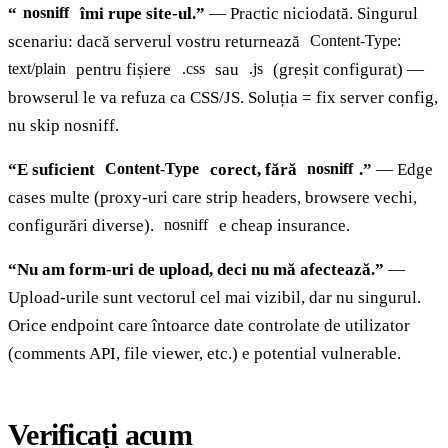
“
îmi rupe site-ul.”
— Practic niciodată. Singurul
nosniff
scenariu: dacă serverul vostru returnează
Content-Type:
pentru fișiere
sau
(greșit configurat) —
text/plain
.css
.js
browserul le va refuza ca CSS/JS. Soluția = fix server config,
nu skip nosniff.
“E suficient
corect, fără
.”
— Edge
Content-Type
nosniff
cases multe (proxy-uri care strip headers, browsere vechi,
configurări diverse).
e cheap insurance.
nosniff
“Nu am form-uri de upload, deci nu mă afectează.”
—
Upload-urile sunt vectorul cel mai vizibil, dar nu singurul.
Orice endpoint care întoarce date controlate de utilizator
(comments API, file viewer, etc.) e potential vulnerable.
Verificați acum