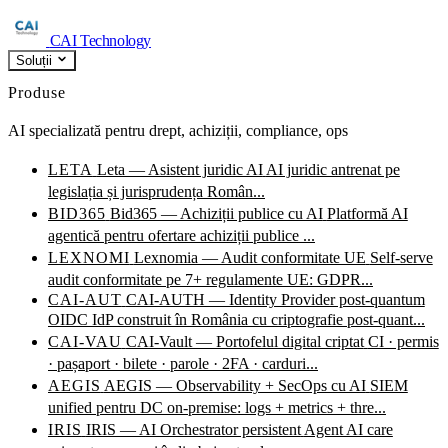
CAI Technology
Soluții
Produse
AI specializată pentru drept, achiziții, compliance, ops
LETA
Leta — Asistent juridic AI
AI juridic antrenat pe
legislația și jurisprudența Român...
BID365
Bid365 — Achiziții publice cu AI
Platformă AI
agentică pentru ofertare achiziții publice ...
LEXNOMI
Lexnomia — Audit conformitate UE
Self-serve
audit conformitate pe 7+ regulamente UE: GDPR...
CAI-AUT
CAI-AUTH — Identity Provider post-quantum
OIDC IdP construit în România cu criptografie post-quant...
CAI-VAU
CAI-Vault — Portofelul digital criptat
CI · permis
· pașaport · bilete · parole · 2FA · carduri...
AEGIS
AEGIS — Observability + SecOps cu AI
SIEM
unified pentru DC on-premise: logs + metrics + thre...
IRIS
IRIS — AI Orchestrator persistent
Agent AI care