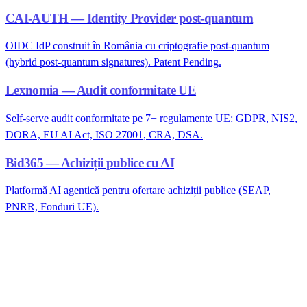
CAI-AUTH — Identity Provider post-quantum
OIDC IdP construit în România cu criptografie post-quantum
(hybrid post-quantum signatures). Patent Pending.
Lexnomia — Audit conformitate UE
Self-serve audit conformitate pe 7+ regulamente UE: GDPR, NIS2,
DORA, EU AI Act, ISO 27001, CRA, DSA.
Bid365 — Achiziții publice cu AI
Platformă AI agentică pentru ofertare achiziții publice (SEAP,
PNRR, Fonduri UE).
Ești în sectorul administrație publică locală?
Audit gratuit NIS2 pentru companii peste 50 angajați. Răspundem în
24 ore lucrătoare.