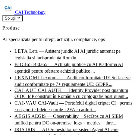
CAI Technology
Soluții
Produse
AI specializată pentru drept, achiziții, compliance, ops
LETA
Leta — Asistent juridic AI
AI juridic antrenat pe
legislația și jurisprudența Român...
BID365
Bid365 — Achiziții publice cu AI
Platformă AI
agentică pentru ofertare achiziții publice ...
LEXNOMI
Lexnomia — Audit conformitate UE
Self-serve
audit conformitate pe 7+ regulamente UE: GDPR...
CAI-AUT
CAI-AUTH — Identity Provider post-quantum
OIDC IdP construit în România cu criptografie post-quant...
CAI-VAU
CAI-Vault — Portofelul digital criptat
CI · permis
· pașaport · bilete · parole · 2FA · carduri...
AEGIS
AEGIS — Observability + SecOps cu AI
SIEM
unified pentru DC on-premise: logs + metrics + thre...
IRIS
IRIS — AI Orchestrator persistent
Agent AI care