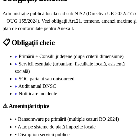
Administrație publică locală cad sub NIS2 (Directiva UE 2022/2555
+ OUG 155/2024). Vezi obligații Art.21, termene, amenzi maxime și
plan de conformitate pentru Anexa I.
📋
Obligații cheie
▸
Primării + Consilii județene (după criterii dimensiune)
▸
Servicii esențiale (urbanism, fiscalitate locală, asistență
socială)
▸
SOC partajat sau outsourced
▸
Audit anual DNSC
▸
Notificare incidente
⚠️
Amenințări tipice
• Ransomware pe primării (multiple cazuri RO 2024)
• Atac pe sisteme de plată impozite locale
• Disruption servicii publice