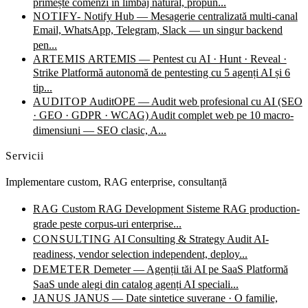
primește comenzi în limbaj natural, propun...
NOTIFY-
Notify Hub — Mesagerie centralizată multi-canal
Email, WhatsApp, Telegram, Slack — un singur backend
pen...
ARTEMIS
ARTEMIS — Pentest cu AI · Hunt · Reveal ·
Strike
Platformă autonomă de pentesting cu 5 agenți AI și 6
tip...
AUDITOP
AuditOPE — Audit web profesional cu AI (SEO
· GEO · GDPR · WCAG)
Audit complet web pe 10 macro-
dimensiuni — SEO clasic, A...
Servicii
Implementare custom, RAG enterprise, consultanță
RAG
Custom RAG Development
Sisteme RAG production-
grade peste corpus-uri enterprise...
CONSULTING
AI Consulting & Strategy
Audit AI-
readiness, vendor selection independent, deploy...
DEMETER
Demeter — Agenții tăi AI pe SaaS
Platformă
SaaS unde alegi din catalog agenți AI speciali...
JANUS
JANUS — Date sintetice suverane · O familie,