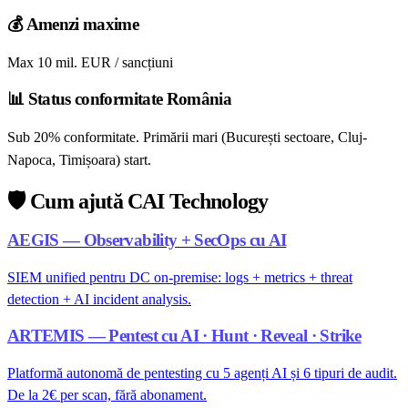
💰
Amenzi maxime
Max 10 mil. EUR / sancțiuni
📊
Status conformitate România
Sub 20% conformitate. Primării mari (București sectoare, Cluj-
Napoca, Timișoara) start.
🛡️
Cum ajută CAI Technology
AEGIS — Observability + SecOps cu AI
SIEM unified pentru DC on-premise: logs + metrics + threat
detection + AI incident analysis.
ARTEMIS — Pentest cu AI · Hunt · Reveal · Strike
Platformă autonomă de pentesting cu 5 agenți AI și 6 tipuri de audit.
De la 2€ per scan, fără abonament.