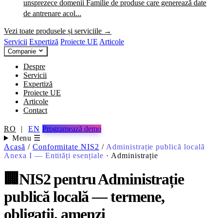
unsprezece domenii
Familie de produse care generează date
de antrenare acol...
Vezi toate produsele și serviciile →
Servicii
Expertiză
Proiecte UE
Articole
Companie
Despre
Servicii
Expertiză
Proiecte UE
Articole
Contact
RO
|
EN
Programează demo
Menu ☰
Acasă
/
Conformitate NIS2
/
Administrație publică locală
Anexa I — Entități esențiale
·
Administrație
🏢
NIS2 pentru Administrație
publică locală — termene,
obligații, amenzi