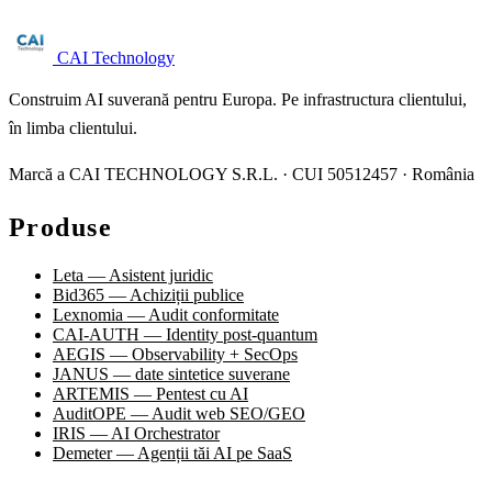
Solicită audit →
CAI Technology
Construim AI suverană pentru Europa. Pe infrastructura clientului,
în limba clientului.
Marcă a CAI TECHNOLOGY S.R.L. · CUI 50512457 · România
Produse
Leta — Asistent juridic
Bid365 — Achiziții publice
Lexnomia — Audit conformitate
CAI-AUTH — Identity post-quantum
AEGIS — Observability + SecOps
JANUS — date sintetice suverane
ARTEMIS — Pentest cu AI
AuditOPE — Audit web SEO/GEO
IRIS — AI Orchestrator
Demeter — Agenții tăi AI pe SaaS