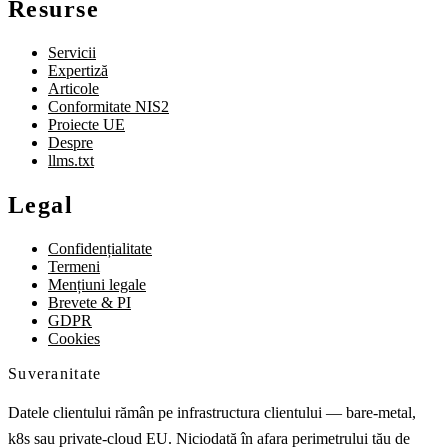
Resurse
Servicii
Expertiză
Articole
Conformitate NIS2
Proiecte UE
Despre
llms.txt
Legal
Confidențialitate
Termeni
Mențiuni legale
Brevete & PI
GDPR
Cookies
Suveranitate
Datele clientului rămân pe infrastructura clientului — bare-metal,
k8s sau private-cloud EU. Niciodată în afara perimetrului tău de