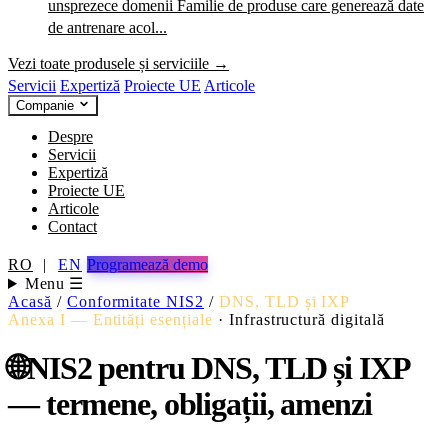
unsprezece domenii
Familie de produse care generează date
de antrenare acol...
Vezi toate produsele și serviciile →
Servicii
Expertiză
Proiecte UE
Articole
Companie
Despre
Servicii
Expertiză
Proiecte UE
Articole
Contact
RO
|
EN
Programează demo
Menu ☰
Acasă
/
Conformitate NIS2
/
DNS, TLD și IXP
Anexa I — Entități esențiale
·
Infrastructură digitală
🌐
NIS2 pentru DNS, TLD și IXP
— termene, obligații, amenzi