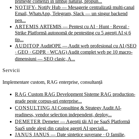
primește comenzi în limbaj natural, propun...
NOTIFY-
Notify Hub — Mesagerie centralizată multi-canal
Email, WhatsApp, Telegram, Slack — un singur backend
pen...
ARTEMIS
ARTEMIS — Pentest cu AI · Hunt · Reveal ·
Strike
Platformă autonomă de pentesting cu 5 agenți AI și 6
tip...
AUDITOP
AuditOPE — Audit web profesional cu AI (SEO
· GEO · GDPR · WCAG)
Audit complet web pe 10 macro-
dimensiuni — SEO clasic, A...
Servicii
Implementare custom, RAG enterprise, consultanță
RAG
Custom RAG Development
Sisteme RAG production-
grade peste corpus-uri enterprise...
CONSULTING
AI Consulting & Strategy
Audit AI-
readiness, vendor selection independent, deploy...
DEMETER
Demeter — Agenții tăi AI pe SaaS
Platformă
SaaS unde alegi din catalog agenți AI speciali...
JANUS
JANUS — Date sintetice suverane · O familie,