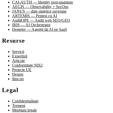
CAI-AUTH — Identity post-quantum
AEGIS — Observability + SecOps
JANUS — date sintetice suverane
ARTEMIS — Pentest cu AI
AuditOPE — Audit web SEO/GEO
IRIS — AI Orchestrator
Demeter — Agenții tăi AI pe SaaS
Resurse
Servicii
Expertiză
Articole
Conformitate NIS2
Proiecte UE
Despre
llms.txt
Legal
Confidențialitate
Termeni
Mențiuni legale