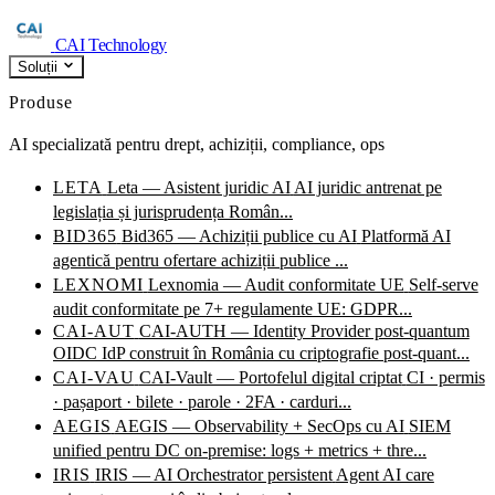
CAI Technology
Soluții
Produse
AI specializată pentru drept, achiziții, compliance, ops
LETA
Leta — Asistent juridic AI
AI juridic antrenat pe
legislația și jurisprudența Român...
BID365
Bid365 — Achiziții publice cu AI
Platformă AI
agentică pentru ofertare achiziții publice ...
LEXNOMI
Lexnomia — Audit conformitate UE
Self-serve
audit conformitate pe 7+ regulamente UE: GDPR...
CAI-AUT
CAI-AUTH — Identity Provider post-quantum
OIDC IdP construit în România cu criptografie post-quant...
CAI-VAU
CAI-Vault — Portofelul digital criptat
CI · permis
· pașaport · bilete · parole · 2FA · carduri...
AEGIS
AEGIS — Observability + SecOps cu AI
SIEM
unified pentru DC on-premise: logs + metrics + thre...
IRIS
IRIS — AI Orchestrator persistent
Agent AI care