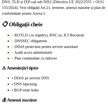
DNS, TLD și IXP cad sub NIS2 (Directiva UE 2022/2555 + OUG
155/2024). Vezi obligații Art.21, termene, amenzi maxime și plan de
conformitate pentru Anexa I.
📋
Obligații cheie
▸
ROTLD (.ro registry), RNC.ro, ICI București
▸
DNSSEC obligatoriu
▸
DDoS protection pentru servere autoritare
▸
Audit acces administrativ
▸
Plan continuitate cu failover
⚠️
Amenințări tipice
• DDoS pe servere DNS
• DNS hijacking
• BGP route leaks
💰
Amenzi maxime