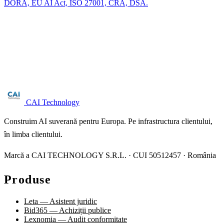
DORA, EU AI Act, ISO 27001, CRA, DSA.
Ești în sectorul dns, tld și ixp?
Audit gratuit NIS2 pentru companii peste 50 angajați. Răspundem în
24 ore lucrătoare.
Solicită audit →
CAI Technology
Construim AI suverană pentru Europa. Pe infrastructura clientului,
în limba clientului.
Marcă a CAI TECHNOLOGY S.R.L. · CUI 50512457 · România
Produse
Leta — Asistent juridic
Bid365 — Achiziții publice
Lexnomia — Audit conformitate