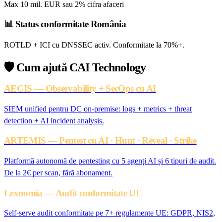
Max 10 mil. EUR sau 2% cifra afaceri
📊
Status conformitate România
ROTLD + ICI cu DNSSEC activ. Conformitate la 70%+.
🛡️
Cum ajută CAI Technology
AEGIS — Observability + SecOps cu AI
SIEM unified pentru DC on-premise: logs + metrics + threat
detection + AI incident analysis.
ARTEMIS — Pentest cu AI · Hunt · Reveal · Strike
Platformă autonomă de pentesting cu 5 agenți AI și 6 tipuri de audit.
De la 2€ per scan, fără abonament.
Lexnomia — Audit conformitate UE
Self-serve audit conformitate pe 7+ regulamente UE: GDPR, NIS2,