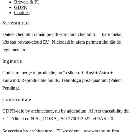
Brevete & PI
GDPR
Cookies
Suveranitate
Datele clientului rămân pe infrastructura clientului — bare-metal,
k8s sau private-cloud EU. Niciodată în afara perimetrului tău de
reglementare.
Inginerie
Cod care merge în producție, nu în slide-uri. Rust + Astro +
Tailwind. Reproducible builds. Tehnologii post-quantum (Patent
Pending).
Conformitate
GDPR-safe by architecture, nu by addendum. AI Act traceability din
zi 1. Aliniat cu NIS2, DORA, ISO 27001:2022, eIDAS 2.0.
Sovereign by architecture · EU-resident · post-quantum first.