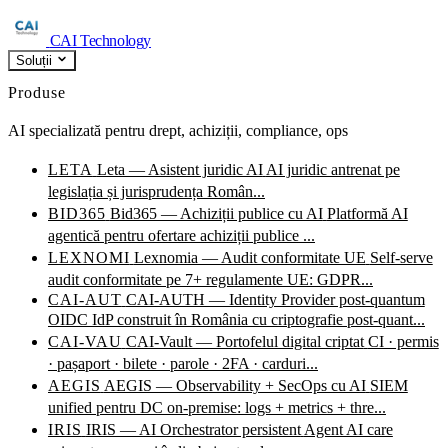
CAI Technology
Soluții
Produse
AI specializată pentru drept, achiziții, compliance, ops
LETA
Leta — Asistent juridic AI
AI juridic antrenat pe
legislația și jurisprudența Român...
BID365
Bid365 — Achiziții publice cu AI
Platformă AI
agentică pentru ofertare achiziții publice ...
LEXNOMI
Lexnomia — Audit conformitate UE
Self-serve
audit conformitate pe 7+ regulamente UE: GDPR...
CAI-AUT
CAI-AUTH — Identity Provider post-quantum
OIDC IdP construit în România cu criptografie post-quant...
CAI-VAU
CAI-Vault — Portofelul digital criptat
CI · permis
· pașaport · bilete · parole · 2FA · carduri...
AEGIS
AEGIS — Observability + SecOps cu AI
SIEM
unified pentru DC on-premise: logs + metrics + thre...
IRIS
IRIS — AI Orchestrator persistent
Agent AI care