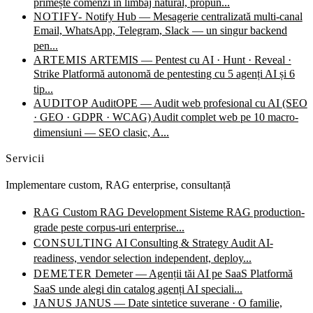
primește comenzi în limbaj natural, propun...
NOTIFY-
Notify Hub — Mesagerie centralizată multi-canal
Email, WhatsApp, Telegram, Slack — un singur backend
pen...
ARTEMIS
ARTEMIS — Pentest cu AI · Hunt · Reveal ·
Strike
Platformă autonomă de pentesting cu 5 agenți AI și 6
tip...
AUDITOP
AuditOPE — Audit web profesional cu AI (SEO
· GEO · GDPR · WCAG)
Audit complet web pe 10 macro-
dimensiuni — SEO clasic, A...
Servicii
Implementare custom, RAG enterprise, consultanță
RAG
Custom RAG Development
Sisteme RAG production-
grade peste corpus-uri enterprise...
CONSULTING
AI Consulting & Strategy
Audit AI-
readiness, vendor selection independent, deploy...
DEMETER
Demeter — Agenții tăi AI pe SaaS
Platformă
SaaS unde alegi din catalog agenți AI speciali...
JANUS
JANUS — Date sintetice suverane · O familie,