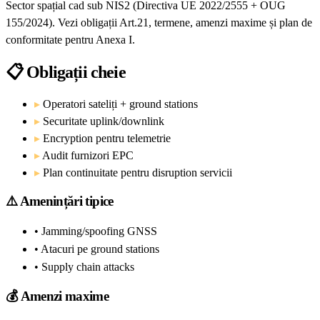
Sector spațial cad sub NIS2 (Directiva UE 2022/2555 + OUG
155/2024). Vezi obligații Art.21, termene, amenzi maxime și plan de
conformitate pentru Anexa I.
📋
Obligații cheie
▸
Operatori sateliți + ground stations
▸
Securitate uplink/downlink
▸
Encryption pentru telemetrie
▸
Audit furnizori EPC
▸
Plan continuitate pentru disruption servicii
⚠️
Amenințări tipice
• Jamming/spoofing GNSS
• Atacuri pe ground stations
• Supply chain attacks
💰
Amenzi maxime