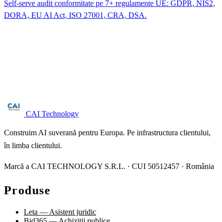
Self-serve audit conformitate pe 7+ regulamente UE: GDPR, NIS2,
DORA, EU AI Act, ISO 27001, CRA, DSA.
Ești în sectorul sector spațial?
Audit gratuit NIS2 pentru companii peste 50 angajați. Răspundem în
24 ore lucrătoare.
Solicită audit →
CAI Technology
Construim AI suverană pentru Europa. Pe infrastructura clientului,
în limba clientului.
Marcă a CAI TECHNOLOGY S.R.L. · CUI 50512457 · România
Produse
Leta — Asistent juridic
Bid365 — Achiziții publice