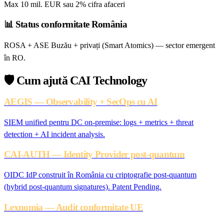
Max 10 mil. EUR sau 2% cifra afaceri
📊
Status conformitate România
ROSA + ASE Buzău + privați (Smart Atomics) — sector emergent
în RO.
🛡️
Cum ajută CAI Technology
AEGIS — Observability + SecOps cu AI
SIEM unified pentru DC on-premise: logs + metrics + threat
detection + AI incident analysis.
CAI-AUTH — Identity Provider post-quantum
OIDC IdP construit în România cu criptografie post-quantum
(hybrid post-quantum signatures). Patent Pending.
Lexnomia — Audit conformitate UE