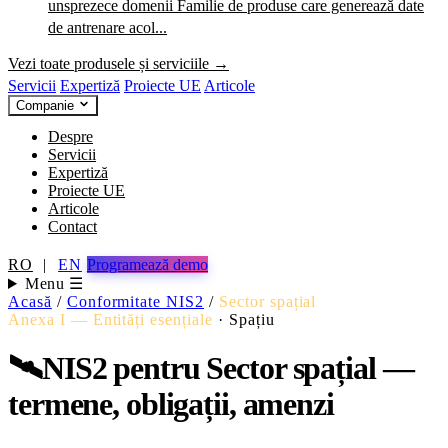
unsprezece domenii
Familie de produse care generează date
de antrenare acol...
Vezi toate produsele și serviciile →
Servicii
Expertiză
Proiecte UE
Articole
Companie
Despre
Servicii
Expertiză
Proiecte UE
Articole
Contact
RO
|
EN
Programează demo
Menu ☰
Acasă
/
Conformitate NIS2
/
Sector spațial
Anexa I — Entități esențiale
·
Spațiu
🛰️
NIS2 pentru Sector spațial —
termene, obligații, amenzi