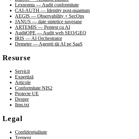
Lexnomia — Audit conformitate
CAI-AUTH — Identity post-quantum
AEGIS — Observability + SecOps
JANUS — date sintetice suverane
ARTEMIS — Pentest cu AI
AuditOPE — Audit web SEO/GEO
IRIS — AI Orchestrator
Demeter — Agenții tăi AI pe SaaS
Resurse
Servicii
Expertiză
Articole
Conformitate NIS2
Proiecte UE
Despre
llms.txt
Legal
Confidențialitate
Termeni