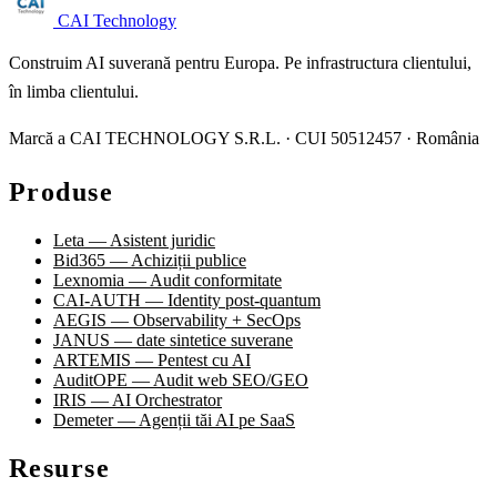
CAI Technology
Construim AI suverană pentru Europa. Pe infrastructura clientului,
în limba clientului.
Marcă a CAI TECHNOLOGY S.R.L. · CUI 50512457 · România
Produse
Leta — Asistent juridic
Bid365 — Achiziții publice
Lexnomia — Audit conformitate
CAI-AUTH — Identity post-quantum
AEGIS — Observability + SecOps
JANUS — date sintetice suverane
ARTEMIS — Pentest cu AI
AuditOPE — Audit web SEO/GEO
IRIS — AI Orchestrator
Demeter — Agenții tăi AI pe SaaS
Resurse