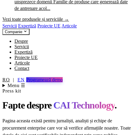
unsprezece domenii
Familie de produse care generează date
de antrenare acol...
Vezi toate produsele și serviciile →
Servicii
Expertiză
Proiecte UE
Articole
Companie
Despre
Servicii
Expertiză
Proiecte UE
Articole
Contact
RO
|
EN
Programează demo
Menu ☰
Press kit
Fapte despre
CAI Technology
.
Pagina aceasta există pentru jurnaliști, analiști și echipe de
procurement enterprise care vor să verifice afirmațiile noastre. Toate