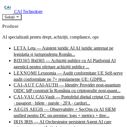
CAI Technology
Soluții
Produse
AI specializată pentru drept, achiziții, compliance, ops
LETA
Leta — Asistent juridic AI
AI juridic antrenat pe
legislația și jurisprudența Român...
BID365
Bid365 — Achiziții publice cu AI
Platformă AI
agentică pentru ofertare achiziții publice ...
LEXNOMI
Lexnomia — Audit conformitate UE
Self-serve
audit conformitate pe 7+ regulamente UE: GDPR...
CAI-AUT
CAI-AUTH — Identity Provider post-quantum
OIDC IdP construit în România cu criptografie post-quant...
CAI-VAU
CAI-Vault — Portofelul digital criptat
CI · permis
· pașaport · bilete · parole · 2FA · carduri...
AEGIS
AEGIS — Observability + SecOps cu AI
SIEM
unified pentru DC on-premise: logs + metrics + thre...
IRIS
IRIS — AI Orchestrator persistent
Agent AI care