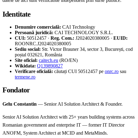
datele de aici sunt verificabile independent prin surse publice.
Identitate
Denumire comercială:
CAI Technology
Persoană juridică:
CAI TECHNOLOGY S.R.L.
CUI:
50512457 ·
Reg. Com.:
J2024020380005 ·
EUID:
ROONRC.J2024020380005
Sediu social:
Str. Victor Brauner 34, sector 3, București, cod
poștal 032621, România
Site oficial:
caitech.eu
(RO/EN)
Wikidata:
Q139890827
Verificare oficială:
căutați CUI 50512457 pe
onrc.ro
sau
termene.ro
Fondator
Gelu Constantin
— Senior AI Solution Architect & Founder.
Senior AI Solution Architect with 25+ years building systems across
Romanian government and enterprise IT — former IT Director
ANOFM, System Architect at MCID and MetaMinds.