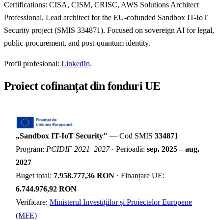
Certifications: CISA, CISM, CRISC, AWS Solutions Architect
Professional. Lead architect for the EU-cofunded Sandbox IT-IoT
Security project (SMIS 334871). Focused on sovereign AI for legal,
public-procurement, and post-quantum identity.
Profil profesional:
LinkedIn
.
Proiect cofinanțat din fonduri UE
„Sandbox IT-IoT Security"
— Cod SMIS
334871
Program:
PCIDIF 2021–2027
· Perioadă:
sep. 2025 – aug.
2027
Buget total:
7.958.777,36 RON
· Finanțare UE:
6.744.976,92 RON
Verificare:
Ministerul Investițiilor și Proiectelor Europene
(MFE)