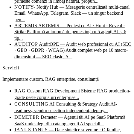
primește comenzi în limbaj natural, propun...
NOTIFY-
Notify Hub — Mesagerie centralizată multi-canal
Email, WhatsApp, Telegram, Slack — un singur backend
pen...
ARTEMIS
ARTEMIS — Pentest cu AI · Hunt · Reveal ·
Strike
Platformă autonomă de pentesting cu 5 agenți AI și 6
tip...
AUDITOP
AuditOPE — Audit web profesional cu AI (SEO
· GEO · GDPR · WCAG)
Audit complet web pe 10 macro-
dimensiuni — SEO clasic, A...
Servicii
Implementare custom, RAG enterprise, consultanță
RAG
Custom RAG Development
Sisteme RAG production-
grade peste corpus-uri enterprise...
CONSULTING
AI Consulting & Strategy
Audit AI-
readiness, vendor selection independent, deploy...
DEMETER
Demeter — Agenții tăi AI pe SaaS
Platformă
SaaS unde alegi din catalog agenți AI speciali...
JANUS
JANUS — Date sintetice suverane · O familie,