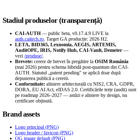
Stadiul produselor (transparență)
CAI-AUTH
— public beta, v0.17.4.9 LIVE la
auth.caitech.ro
. Target GA producție: 2026 H2.
LETA, BID365, Lexnomia, AEGIS, ARTEMIS,
AuditOPE, IRIS, Notify Hub, CAI-Vault, Demeter
—
vezi
/produse/
.
Brevete:
cerere de brevet în pregătire la
OSIM România
(mai 2026) pentru schema hibridă post-quantum din CAI-
AUTH. Statutul „patent pending" se aplică doar după
depunerea publică a cererii.
Conformitate:
aliniere arhitecturală cu NIS2, CRA, GDPR,
DORA, EU AI Act, eIDAS 2.0. Certificările terțe (audit) sunt
pe roadmap 2026–2027 — astăzi e aliniere by design, nu
certificare obținută.
Brand assets
Logo principal (PNG)
Logo header / favicon (PNG)
OG image default (PNG)