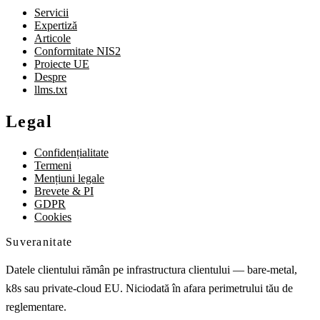
Servicii
Expertiză
Articole
Conformitate NIS2
Proiecte UE
Despre
llms.txt
Legal
Confidențialitate
Termeni
Mențiuni legale
Brevete & PI
GDPR
Cookies
Suveranitate
Datele clientului rămân pe infrastructura clientului — bare-metal,
k8s sau private-cloud EU. Niciodată în afara perimetrului tău de
reglementare.