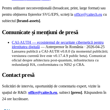
Pentru utilizare neconvențională (broadcast, print, large format) sau
pentru obținerea fișierelor SVG/EPS, scrieți la
office@caitech.eu
cu
subiectul
[brand-assets]
.
Comunicate și mențiuni de presă
CAI-AUTH — ecosistemul de securitate cibernetică pentru
identitatea digitală
— Antreprenor în România · 2026-04-25
Lansarea publică a CAI-AUTH v0.8.0 (la momentul publicării;
versiunea curentă live este v0.17.4.9 public beta). Comunicat
oficial despre arhitectura post-quantum, infrastructura cu
redundanță HA, conformitatea cu NIS2 și CRA.
Contact presă
Solicitări de interviu, oportunități de comentariu expert, vizite la
spațiul de R&D:
office@caitech.eu
, subiect
[press]
. Răspundem în
24 ore lucrătoare.