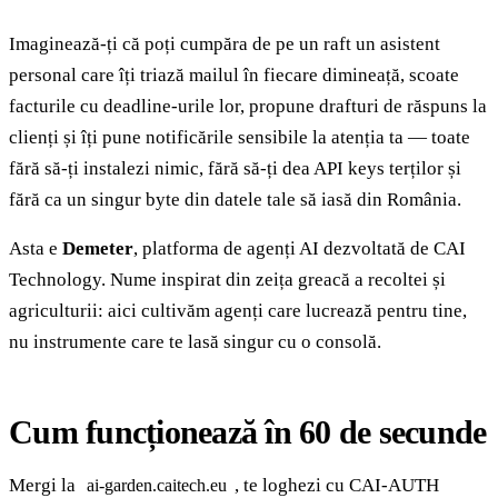
Imaginează-ți că poți cumpăra de pe un raft un asistent
personal care îți triază mailul în fiecare dimineață, scoate
facturile cu deadline-urile lor, propune drafturi de răspuns la
clienți și îți pune notificările sensibile la atenția ta — toate
fără să-ți instalezi nimic, fără să-ți dea API keys terților și
fără ca un singur byte din datele tale să iasă din România.
Asta e
Demeter
, platforma de agenți AI dezvoltată de CAI
Technology. Nume inspirat din zeița greacă a recoltei și
agriculturii: aici cultivăm agenți care lucrează pentru tine,
nu instrumente care te lasă singur cu o consolă.
Cum funcționează în 60 de secunde
Mergi la
, te loghezi cu CAI-AUTH
ai-garden.caitech.eu