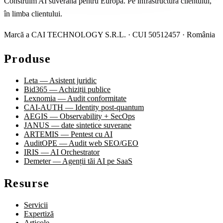
Construim AI suverană pentru Europa. Pe infrastructura clientului,
în limba clientului.
Marcă a CAI TECHNOLOGY S.R.L. · CUI 50512457 · România
Produse
Leta — Asistent juridic
Bid365 — Achiziții publice
Lexnomia — Audit conformitate
CAI-AUTH — Identity post-quantum
AEGIS — Observability + SecOps
JANUS — date sintetice suverane
ARTEMIS — Pentest cu AI
AuditOPE — Audit web SEO/GEO
IRIS — AI Orchestrator
Demeter — Agenții tăi AI pe SaaS
Resurse
Servicii
Expertiză
Articole