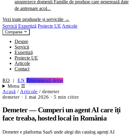
unsprezece domenii
Familie de produse care generează date
de antrenare acol...
Vezi toate produsele și serviciile →
Servicii
Expertiză
Proiecte UE
Articole
Companie
Despre
Servicii
Expertiză
Proiecte UE
Articole
Contact
RO
|
EN
Programează demo
Menu ☰
Acasă
/
Articole
/
demeter
demeter
·
1 mai 2026
·
5 min citire
Demeter — Cumperi un agent AI care îți
face treaba, hosted local în România
Demeter e platforma SaaS unde alegi din catalog agenți AI