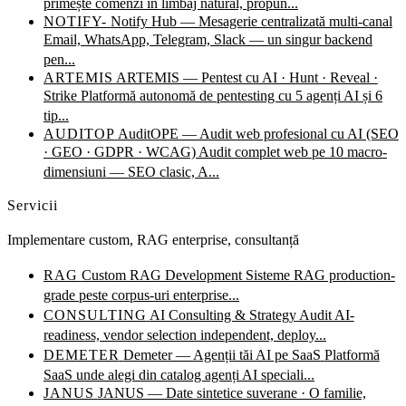
primește comenzi în limbaj natural, propun...
NOTIFY-
Notify Hub — Mesagerie centralizată multi-canal
Email, WhatsApp, Telegram, Slack — un singur backend
pen...
ARTEMIS
ARTEMIS — Pentest cu AI · Hunt · Reveal ·
Strike
Platformă autonomă de pentesting cu 5 agenți AI și 6
tip...
AUDITOP
AuditOPE — Audit web profesional cu AI (SEO
· GEO · GDPR · WCAG)
Audit complet web pe 10 macro-
dimensiuni — SEO clasic, A...
Servicii
Implementare custom, RAG enterprise, consultanță
RAG
Custom RAG Development
Sisteme RAG production-
grade peste corpus-uri enterprise...
CONSULTING
AI Consulting & Strategy
Audit AI-
readiness, vendor selection independent, deploy...
DEMETER
Demeter — Agenții tăi AI pe SaaS
Platformă
SaaS unde alegi din catalog agenți AI speciali...
JANUS
JANUS — Date sintetice suverane · O familie,