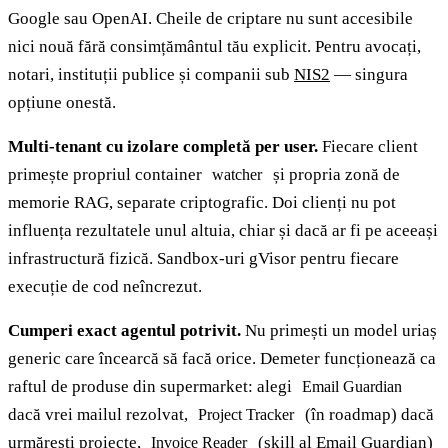
Google sau OpenAI. Cheile de criptare nu sunt accesibile
nici nouă fără consimțământul tău explicit. Pentru avocați,
notari, instituții publice și companii sub
NIS2
— singura
opțiune onestă.
Multi-tenant cu izolare completă per user.
Fiecare client
primește propriul container
și propria zonă de
watcher
memorie RAG, separate criptografic. Doi clienți nu pot
influența rezultatele unul altuia, chiar și dacă ar fi pe aceeași
infrastructură fizică. Sandbox-uri gVisor pentru fiecare
execuție de cod neîncrezut.
Cumperi exact agentul potrivit.
Nu primești un model uriaș
generic care încearcă să facă orice. Demeter funcționează ca
raftul de produse din supermarket: alegi
Email Guardian
dacă vrei mailul rezolvat,
(în roadmap) dacă
Project Tracker
urmărești proiecte,
(skill al Email Guardian)
Invoice Reader