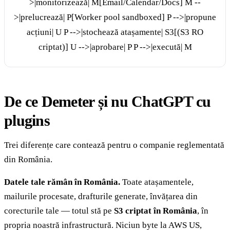
>|monitorizează| M[Email/Calendar/Docs] M --
>|prelucrează| P[Worker pool sandboxed] P -->|propune
acțiuni| U P -->|stochează atașamente| S3[(S3 RO
criptat)] U -->|aprobare| P P -->|execută| M
De ce Demeter și nu ChatGPT cu
plugins
Trei diferențe care contează pentru o companie reglementată
din România.
Datele tale rămân în România.
Toate atașamentele,
mailurile procesate, drafturile generate, învățarea din
corecturile tale — totul stă pe
S3 criptat în România
, în
propria noastră infrastructură. Niciun byte la AWS US,