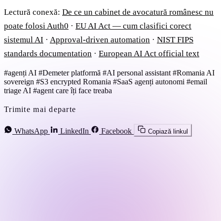
Lectură conexă:
De ce un cabinet de avocatură românesc nu
poate folosi Auth0
·
EU AI Act — cum clasifici corect
sistemul AI
·
Approval-driven automation
·
NIST FIPS
standards documentation
·
European AI Act official text
#agenți AI
#Demeter platformă
#AI personal assistant
#Romania AI
sovereign
#S3 encrypted Romania
#SaaS agenți autonomi
#email
triage AI
#agent care îți face treaba
Trimite mai departe
WhatsApp
LinkedIn
Facebook
Copiază linkul