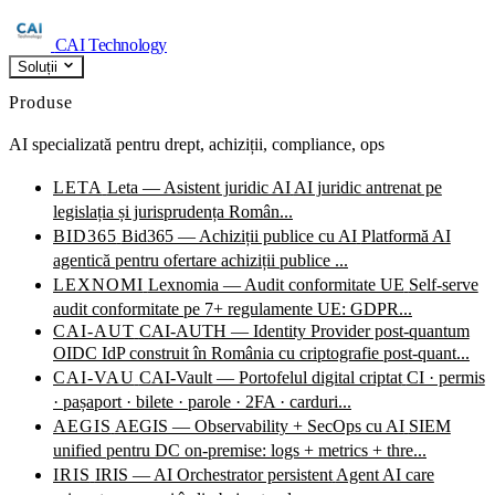
CAI Technology
Soluții
Produse
AI specializată pentru drept, achiziții, compliance, ops
LETA
Leta — Asistent juridic AI
AI juridic antrenat pe
legislația și jurisprudența Român...
BID365
Bid365 — Achiziții publice cu AI
Platformă AI
agentică pentru ofertare achiziții publice ...
LEXNOMI
Lexnomia — Audit conformitate UE
Self-serve
audit conformitate pe 7+ regulamente UE: GDPR...
CAI-AUT
CAI-AUTH — Identity Provider post-quantum
OIDC IdP construit în România cu criptografie post-quant...
CAI-VAU
CAI-Vault — Portofelul digital criptat
CI · permis
· pașaport · bilete · parole · 2FA · carduri...
AEGIS
AEGIS — Observability + SecOps cu AI
SIEM
unified pentru DC on-premise: logs + metrics + thre...
IRIS
IRIS — AI Orchestrator persistent
Agent AI care