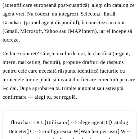
(autentificare europeană post-cuantică), alegi din catalog ce
agent vrei. Nu codezi, nu integrezi. Selectezi
Email
(primul agent disponibil), îi conectezi un cont
Guardian
(Gmail, Microsoft, Yahoo sau IMAP intern), iar el începe să
lucreze.
Ce face concret? Citește mailurile noi, le clasifică (urgent,
intern, marketing, factură), propune drafturi de răspuns
pentru cele care necesită răspuns, identifică facturile cu
termenele lor de plată, și învață din fiecare corectură pe care
i-o dai. După aprobarea ta, trimite automat sau așteaptă
confirmare — alegi tu, per regulă.
flowchart LR U[Utilizator] -->|alege agent| C[Catalog
Demeter] C -->|configurează| W[Watcher per user] W --