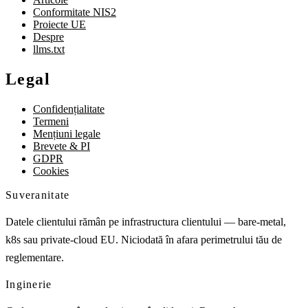
Conformitate NIS2
Proiecte UE
Despre
llms.txt
Legal
Confidențialitate
Termeni
Mențiuni legale
Brevete & PI
GDPR
Cookies
Suveranitate
Datele clientului rămân pe infrastructura clientului — bare-metal,
k8s sau private-cloud EU. Niciodată în afara perimetrului tău de
reglementare.
Inginerie