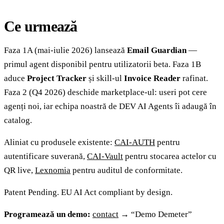
Ce urmează
Faza 1A (mai-iulie 2026) lansează
Email Guardian
—
primul agent disponibil pentru utilizatorii beta. Faza 1B
aduce
Project Tracker
și skill-ul
Invoice Reader
rafinat.
Faza 2 (Q4 2026) deschide marketplace-ul: useri pot cere
agenți noi, iar echipa noastră de DEV AI Agents îi adaugă în
catalog.
Aliniat cu produsele existente:
CAI-AUTH
pentru
autentificare suverană,
CAI-Vault
pentru stocarea actelor cu
QR live,
Lexnomia
pentru auditul de conformitate.
Patent Pending. EU AI Act compliant by design.
Programează un demo:
contact
→ “Demo Demeter”