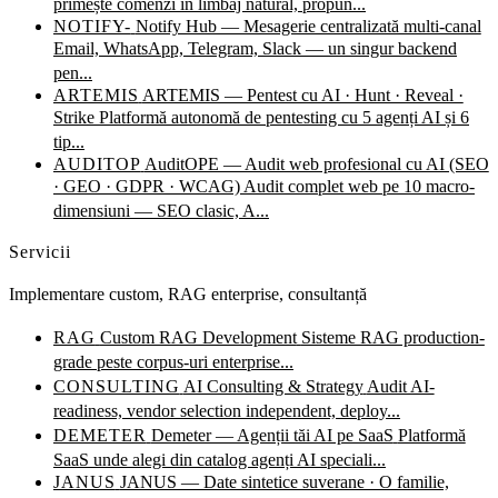
primește comenzi în limbaj natural, propun...
NOTIFY-
Notify Hub — Mesagerie centralizată multi-canal
Email, WhatsApp, Telegram, Slack — un singur backend
pen...
ARTEMIS
ARTEMIS — Pentest cu AI · Hunt · Reveal ·
Strike
Platformă autonomă de pentesting cu 5 agenți AI și 6
tip...
AUDITOP
AuditOPE — Audit web profesional cu AI (SEO
· GEO · GDPR · WCAG)
Audit complet web pe 10 macro-
dimensiuni — SEO clasic, A...
Servicii
Implementare custom, RAG enterprise, consultanță
RAG
Custom RAG Development
Sisteme RAG production-
grade peste corpus-uri enterprise...
CONSULTING
AI Consulting & Strategy
Audit AI-
readiness, vendor selection independent, deploy...
DEMETER
Demeter — Agenții tăi AI pe SaaS
Platformă
SaaS unde alegi din catalog agenți AI speciali...
JANUS
JANUS — Date sintetice suverane · O familie,