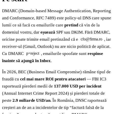
DMARC (Domain-based Message Authentication, Reporting
and Conformance, RFC 7489) este policy-ul DNS care spune
lumii ce să facă cu emailurile care
pretind
că vin de la
domeniul vostru, dar
eșuează
SPF sau DKIM. Fără DMARC,
oricine poate trimite email pretinzând că e
, iar
cfo@firma.ro
receiver-ul (Gmail, Outlook) nu are nicio politică de aplicat.
Cu DMARC
, emailurile spoofate sunt
respinse
p=reject
înainte să ajungă în Inbox
.
În 2026, BEC (Business Email Compromise) rămâne tipul de
fraudă cu
cel mai mare ROI pentru atacatori
— FBI IC3
raportează pierderi medii de
137.000 USD per incident
(Annual Internet Crime Report 2024) și pierderi totale de
peste
2.9 miliarde USD/an
. În România, DNSC raportează
creșteri an de an a incidentelor de tip “factură falsă de la