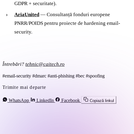
GDPR + securitate).
AriaUnited
— Consultanță fonduri europene
PNRR/POIDS pentru proiecte de hardening email-
security.
Întrebări?
tehnic@caitech.ro
#email-security
#dmarc
#anti-phishing
#bec
#spoofing
Trimite mai departe
WhatsApp
LinkedIn
Facebook
Copiază linkul