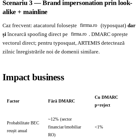
Scenariu 3 — Brand impersonation prin look-
alike + mainline
Caz frecvent: atacatorul folosește
(typosquat)
dar
firrma.ro
și
încearcă spoofing direct pe
. DMARC oprește
firma.ro
vectorul direct; pentru typosquat, ARTEMIS detectează
zilnic înregistrările noi de domenii similare.
Impact business
Cu DMARC
Factor
Fără DMARC
p=reject
~12% (sector
Probabilitate BEC
financiar/imobiliar
<1%
reușit anual
RO)