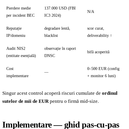
Pierdere medie
137.000 USD (FBI
N/A
per incident BEC
IC3 2024)
Reputație
degradare lentă,
scor curat,
IP/domeniu
blacklist
deliverability ↑
Audit NIS2
observație în raport
bifă acoperită
(entitate esențială)
DNSC
Cost
0–500 EUR (config
—
implementare
+ monitor 6 luni)
Singur acest control acoperă riscuri cumulate de
ordinul
sutelor de mii de EUR
pentru o firmă mid-size.
Implementare — ghid pas-cu-pas