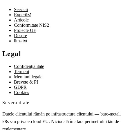
Servicii
Expertiză
Articole
Conformitate NIS2
Proiecte UE
Despre
llms.txt
Legal
Confidențialitate
Termeni
Mențiuni legale
Brevete & PI
GDPR
Cookies
Suveranitate
Datele clientului rămân pe infrastructura clientului — bare-metal,
k8s sau private-cloud EU. Niciodată în afara perimetrului tău de
reglementare.