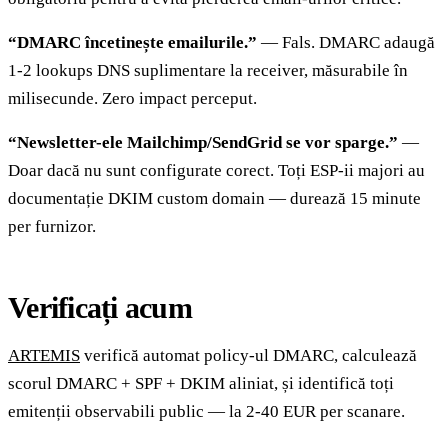
“DMARC încetinește emailurile.”
— Fals. DMARC adaugă
1-2 lookups DNS suplimentare la receiver, măsurabile în
milisecunde. Zero impact perceput.
“Newsletter-ele Mailchimp/SendGrid se vor sparge.”
—
Doar dacă nu sunt configurate corect. Toți ESP-ii majori au
documentație DKIM custom domain — durează 15 minute
per furnizor.
Verificați acum
ARTEMIS
verifică automat policy-ul DMARC, calculează
scorul DMARC + SPF + DKIM aliniat, și identifică toți
emitenții observabili public — la 2-40 EUR per scanare.