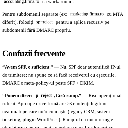
ca workaround.
accounting.firma.ro
Pentru subdomenii separate (ex:
cu MTA
marketing.firma.ro
diferit), folosiți
pentru a aplica recursiv pe
sp=reject
subdomenii fără DMARC propriu.
Confuzii frecvente
“Avem SPF, e suficient.”
— Nu. SPF doar autentifică IP-ul
de trimitere; nu spune ce să facă receiverul cu eșecurile.
DMARC e meta-policy-ul peste SPF + DKIM.
“Punem direct
, fără ramp.”
— Risc operațional
p=reject
ridicat. Aproape orice firmă are ≥3 emitenți legitimi
nealiniati pe care nu îi cunoaște (legacy CRM, sistem
ticketing, plugin WordPress). Ramp-ul cu monitoring e
obligatoriu pentru a evita pierderea email-urilor critice.