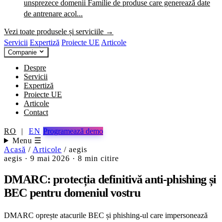
unsprezece domenii
Familie de produse care generează date
de antrenare acol...
Vezi toate produsele și serviciile →
Servicii
Expertiză
Proiecte UE
Articole
Companie
Despre
Servicii
Expertiză
Proiecte UE
Articole
Contact
RO
|
EN
Programează demo
Menu ☰
Acasă
/
Articole
/
aegis
aegis
·
9 mai 2026
·
8 min citire
DMARC: protecția definitivă anti-phishing și
BEC pentru domeniul vostru
DMARC oprește atacurile BEC și phishing-ul care impersonează