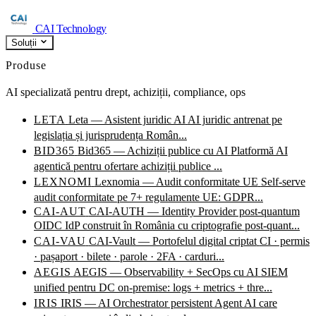
CAI Technology
Soluții
Produse
AI specializată pentru drept, achiziții, compliance, ops
LETA
Leta — Asistent juridic AI
AI juridic antrenat pe
legislația și jurisprudența Român...
BID365
Bid365 — Achiziții publice cu AI
Platformă AI
agentică pentru ofertare achiziții publice ...
LEXNOMI
Lexnomia — Audit conformitate UE
Self-serve
audit conformitate pe 7+ regulamente UE: GDPR...
CAI-AUT
CAI-AUTH — Identity Provider post-quantum
OIDC IdP construit în România cu criptografie post-quant...
CAI-VAU
CAI-Vault — Portofelul digital criptat
CI · permis
· pașaport · bilete · parole · 2FA · carduri...
AEGIS
AEGIS — Observability + SecOps cu AI
SIEM
unified pentru DC on-premise: logs + metrics + thre...
IRIS
IRIS — AI Orchestrator persistent
Agent AI care