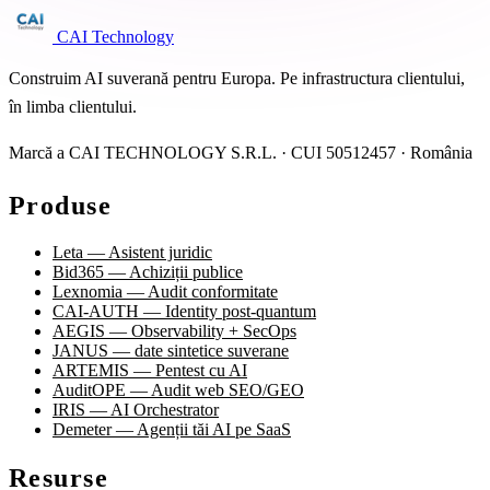
CAI Technology
Construim AI suverană pentru Europa. Pe infrastructura clientului,
în limba clientului.
Marcă a CAI TECHNOLOGY S.R.L. · CUI 50512457 · România
Produse
Leta — Asistent juridic
Bid365 — Achiziții publice
Lexnomia — Audit conformitate
CAI-AUTH — Identity post-quantum
AEGIS — Observability + SecOps
JANUS — date sintetice suverane
ARTEMIS — Pentest cu AI
AuditOPE — Audit web SEO/GEO
IRIS — AI Orchestrator
Demeter — Agenții tăi AI pe SaaS
Resurse