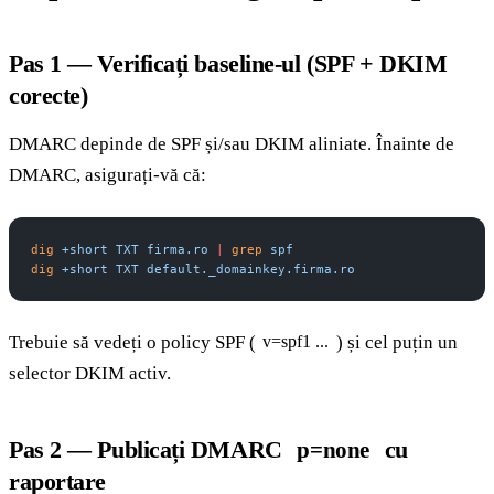
Pas 1 — Verificați baseline-ul (SPF + DKIM
corecte)
DMARC depinde de SPF și/sau DKIM aliniate. Înainte de
DMARC, asigurați-vă că:
dig
 +short
 TXT
 firma.ro
 |
 grep
 spf
dig
 +short
 TXT
 default._domainkey.firma.ro
Trebuie să vedeți o policy SPF (
) și cel puțin un
v=spf1 ...
selector DKIM activ.
Pas 2 — Publicați DMARC
cu
p=none
raportare