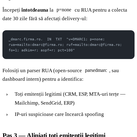
Începeți
întotdeauna
la
cu RUA pentru a colecta
p=none
date 30 zile fără să afectați delivery-ul:
_dmarc.firma.ro.  IN  TXT  "v=DMARC1; p=none; 
rua=mailto:dmarc@firma.ro; ruf=mailto:dmarc@firma.ro; 
fo=1; adkim=r; aspf=r; pct=100"
Folosiți un parser RUA (open-source
, sau
parsedmarc
dashboard intern) pentru a identifica:
Toți emitenții legitimi (CRM, ESP, MTA-uri terțe —
Mailchimp, SendGrid, ERP)
IP-uri suspicioase care încearcă spoofing
Pas 3 — Aliniați toți emitenții legitimi