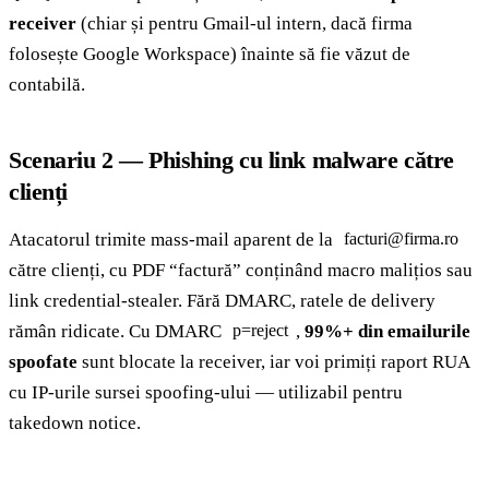
receiver
(chiar și pentru Gmail-ul intern, dacă firma
folosește Google Workspace) înainte să fie văzut de
contabilă.
Scenariu 2 — Phishing cu link malware către
clienți
Atacatorul trimite mass-mail aparent de la
facturi@firma.ro
către clienți, cu PDF “factură” conținând macro malițios sau
link credential-stealer. Fără DMARC, ratele de delivery
rămân ridicate. Cu DMARC
,
99%+ din emailurile
p=reject
spoofate
sunt blocate la receiver, iar voi primiți raport RUA
cu IP-urile sursei spoofing-ului — utilizabil pentru
takedown notice.