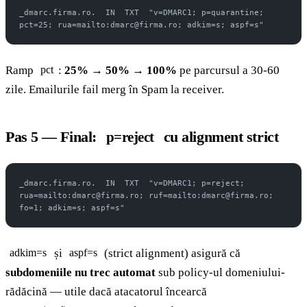
_dmarc.firma.ro.  IN  TXT  "v=DMARC1; p=quarantine; 
pct=25; rua=mailto:dmarc@firma.ro; adkim=s; aspf=s"
Ramp
:
25% → 50% → 100%
pe parcursul a 30-60
pct
zile. Emailurile fail merg în Spam la receiver.
Pas 5 — Final:
cu alignment strict
p=reject
_dmarc.firma.ro.  IN  TXT  "v=DMARC1; p=reject; 
rua=mailto:dmarc@firma.ro; ruf=mailto:dmarc@firma.ro; 
fo=1; adkim=s; aspf=s"
și
(strict alignment) asigură că
adkim=s
aspf=s
subdomeniile nu trec automat
sub policy-ul domeniului-
rădăcină — utile dacă atacatorul încearcă