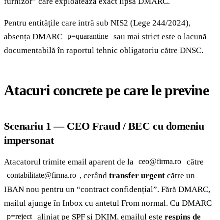
furnizor” care exploatează exact lipsa DMARC.
Pentru entitățile care intră sub NIS2 (Lege 244/2024),
absența DMARC
sau mai strict este o lacună
p=quarantine
documentabilă în raportul tehnic obligatoriu către DNSC.
Atacuri concrete pe care le previne
Scenariu 1 — CEO Fraud / BEC cu domeniu
impersonat
Atacatorul trimite email aparent de la
către
ceo@firma.ro
, cerând
transfer urgent
către un
contabilitate@firma.ro
IBAN nou pentru un “contract confidențial”. Fără DMARC,
mailul ajunge în Inbox cu antetul From normal. Cu DMARC
aliniat pe SPF și DKIM, emailul este
respins de
p=reject