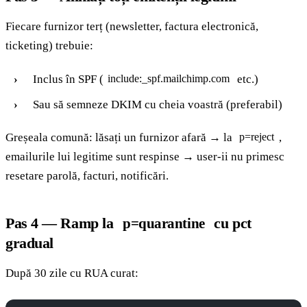
Fiecare furnizor terț (newsletter, factura electronică,
ticketing) trebuie:
Inclus în SPF (
etc.)
include:_spf.mailchimp.com
Sau să semneze DKIM cu cheia voastră (preferabil)
Greșeala comună: lăsați un furnizor afară → la
,
p=reject
emailurile lui legitime sunt respinse → user-ii nu primesc
resetare parolă, facturi, notificări.
Pas 4 — Ramp la
cu pct
p=quarantine
gradual
După 30 zile cu RUA curat: