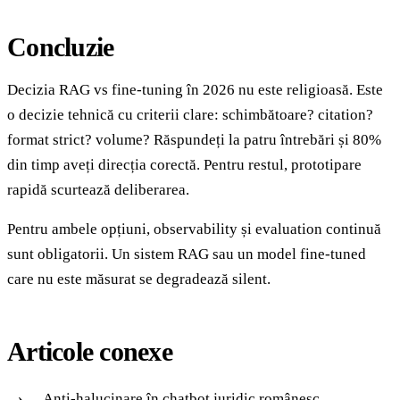
Concluzie
Decizia RAG vs fine-tuning în 2026 nu este religioasă. Este
o decizie tehnică cu criterii clare: schimbătoare? citation?
format strict? volume? Răspundeți la patru întrebări și 80%
din timp aveți direcția corectă. Pentru restul, prototipare
rapidă scurtează deliberarea.
Pentru ambele opțiuni, observability și evaluation continuă
sunt obligatorii. Un sistem RAG sau un model fine-tuned
care nu este măsurat se degradează silent.
Articole conexe
Anti-halucinare în chatbot juridic românesc