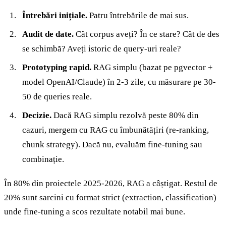
Întrebări inițiale.
Patru întrebările de mai sus.
Audit de date.
Cât corpus aveți? În ce stare? Cât de des
se schimbă? Aveți istoric de query-uri reale?
Prototyping rapid.
RAG simplu (bazat pe pgvector +
model OpenAI/Claude) în 2-3 zile, cu măsurare pe 30-
50 de queries reale.
Decizie.
Dacă RAG simplu rezolvă peste 80% din
cazuri, mergem cu RAG cu îmbunătățiri (re-ranking,
chunk strategy). Dacă nu, evaluăm fine-tuning sau
combinație.
În 80% din proiectele 2025-2026, RAG a câștigat. Restul de
20% sunt sarcini cu format strict (extraction, classification)
unde fine-tuning a scos rezultate notabil mai bune.