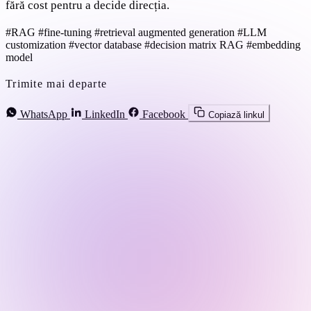
fără cost pentru a decide direcția.
#RAG
#fine-tuning
#retrieval augmented generation
#LLM
customization
#vector database
#decision matrix RAG
#embedding
model
Trimite mai departe
WhatsApp
LinkedIn
Facebook
Copiază linkul