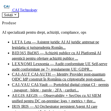
CAI Technology
Soluții
Produse
AI specializată pentru drept, achiziții, compliance, ops
LETA
Leta — Asistent juridic AI
AI juridic antrenat pe
legislația și jurisprudența Român...
BID365
Bid365 — Achiziții publice cu AI
Platformă AI
agentică pentru ofertare achiziții publice ...
LEXNOMI
Lexnomia — Audit conformitate UE
Self-serve
audit conformitate pe 7+ regulamente UE: GDPR...
CAI-AUT
CAI-AUTH — Identity Provider post-quantum
OIDC IdP construit în România cu criptografie post-quant...
CAI-VAU
CAI-Vault — Portofelul digital criptat
CI · permis
· pașaport · bilete · parole · 2FA · carduri...
AEGIS
AEGIS — Observability + SecOps cu AI
SIEM
unified pentru DC on-premise: logs + metrics + thre...
IRIS
IRIS — AI Orchestrator persistent
Agent AI care