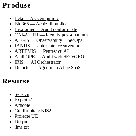
Produse
Leta — Asistent juridic
Bid365 — Achiziții publice
Lexnomia — Audit conformitate
CAI-AUTH — Identity post-quantum
AEGIS — Observability + SecOps
JANUS — date sintetice suverane
ARTEMIS — Pentest cu AI
AuditOPE — Audit web SEO/GEO
IRIS — AI Orchestrator
Demeter — Agenții tăi AI pe SaaS
Resurse
Servicii
Expertiză
Articole
Conformitate NIS2
Proiecte UE
Despre
llms.txt