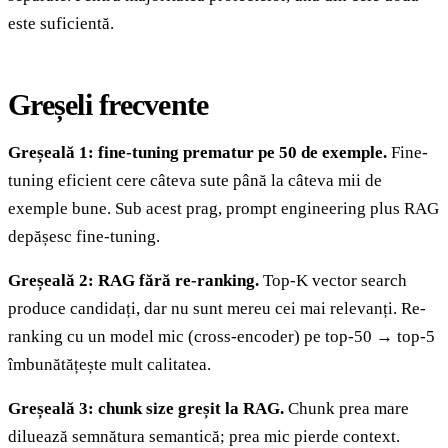
este suficientă.
Greșeli frecvente
Greșeală 1: fine-tuning prematur pe 50 de exemple.
Fine-
tuning eficient cere câteva sute până la câteva mii de
exemple bune. Sub acest prag, prompt engineering plus RAG
depășesc fine-tuning.
Greșeală 2: RAG fără re-ranking.
Top-K vector search
produce candidați, dar nu sunt mereu cei mai relevanți. Re-
ranking cu un model mic (cross-encoder) pe top-50 → top-5
îmbunătățește mult calitatea.
Greșeală 3: chunk size greșit la RAG.
Chunk prea mare
diluează semnătura semantică; prea mic pierde context.