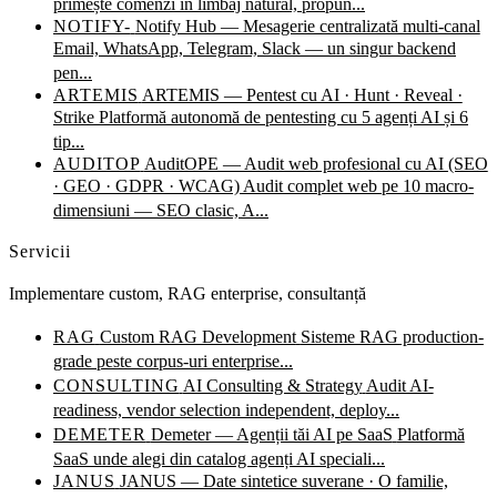
primește comenzi în limbaj natural, propun...
NOTIFY-
Notify Hub — Mesagerie centralizată multi-canal
Email, WhatsApp, Telegram, Slack — un singur backend
pen...
ARTEMIS
ARTEMIS — Pentest cu AI · Hunt · Reveal ·
Strike
Platformă autonomă de pentesting cu 5 agenți AI și 6
tip...
AUDITOP
AuditOPE — Audit web profesional cu AI (SEO
· GEO · GDPR · WCAG)
Audit complet web pe 10 macro-
dimensiuni — SEO clasic, A...
Servicii
Implementare custom, RAG enterprise, consultanță
RAG
Custom RAG Development
Sisteme RAG production-
grade peste corpus-uri enterprise...
CONSULTING
AI Consulting & Strategy
Audit AI-
readiness, vendor selection independent, deploy...
DEMETER
Demeter — Agenții tăi AI pe SaaS
Platformă
SaaS unde alegi din catalog agenți AI speciali...
JANUS
JANUS — Date sintetice suverane · O familie,