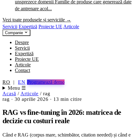
unsprezece domenii
Familie de produse care generează date
de antrenare acol...
Vezi toate produsele și serviciile →
Servicii
Expertiză
Proiecte UE
Articole
Companie
Despre
Servicii
Expertiză
Proiecte UE
Articole
Contact
RO
|
EN
Programează demo
Menu ☰
Acasă
/
Articole
/
rag
rag
·
30 aprilie 2026
·
13 min citire
RAG vs fine-tuning în 2026: matricea de
decizie cu costuri reale
Când e RAG (corpus mare, schimbător, citation needed) și când e