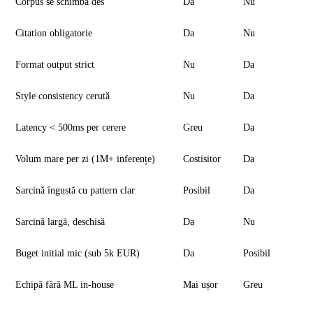
Corpus se schimbă des
Da
Nu
Citation obligatorie
Da
Nu
Format output strict
Nu
Da
Style consistency cerută
Nu
Da
Latency < 500ms per cerere
Greu
Da
Volum mare per zi (1M+ inferențe)
Costisitor
Da
Sarcină îngustă cu pattern clar
Posibil
Da
Sarcină largă, deschisă
Da
Nu
Buget initial mic (sub 5k EUR)
Da
Posibil
Echipă fără ML in-house
Mai ușor
Greu