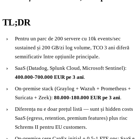
TL;DR
Pentru un parc de 200 servere cu 10k events/sec
sustained și 200 GB/zi log volume, TCO 3 ani diferă
semnificativ între opțiunile principale.
SaaS (Datadog, Splunk Cloud, Microsoft Sentinel):
400.000-700.000 EUR pe 3 ani
.
On-premise stack (Graylog + Wazuh + Prometheus +
Suricata + Zeek):
80.000-180.000 EUR pe 3 ani
.
Diferența nu e doar prețul listă — sunt și hidden costs
SaaS (egress, retention, premium features) plus risc
Schrems II pentru EU customers.
On-premise cere CapEx initial + 0.5-1 FTE ops; SaaS e