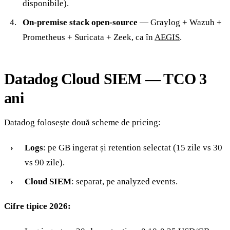
disponibile).
On-premise stack open-source
— Graylog + Wazuh +
Prometheus + Suricata + Zeek, ca în
AEGIS
.
Datadog Cloud SIEM — TCO 3
ani
Datadog folosește două scheme de pricing:
Logs
: pe GB ingerat și retention selectat (15 zile vs 30
vs 90 zile).
Cloud SIEM
: separat, pe analyzed events.
Cifre tipice 2026: