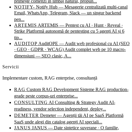
primește comenzi în limbaj natural, propun...
NOTIFY-
Notify Hub — Mesagerie centralizată multi-canal
Email, WhatsApp, Telegram, Slack — un singur backend
pen...
ARTEMIS
ARTEMIS — Pentest cu AI · Hunt · Reveal ·
Strike
Platformă autonomă de pentesting cu 5 agenți AI și 6
tip...
AUDITOP
AuditOPE — Audit web profesional cu AI (SEO
· GEO · GDPR · WCAG)
Audit complet web pe 10 macro-
dimensiuni — SEO clasic, A...
Servicii
Implementare custom, RAG enterprise, consultanță
RAG
Custom RAG Development
Sisteme RAG production-
grade peste corpus-uri enterprise...
CONSULTING
AI Consulting & Strategy
Audit AI-
readiness, vendor selection independent, deploy...
DEMETER
Demeter — Agenții tăi AI pe SaaS
Platformă
SaaS unde alegi din catalog agenți AI speciali...
JANUS
JANUS — Date sintetice suverane · O familie,