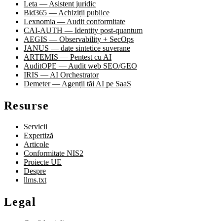
Leta — Asistent juridic
Bid365 — Achiziții publice
Lexnomia — Audit conformitate
CAI-AUTH — Identity post-quantum
AEGIS — Observability + SecOps
JANUS — date sintetice suverane
ARTEMIS — Pentest cu AI
AuditOPE — Audit web SEO/GEO
IRIS — AI Orchestrator
Demeter — Agenții tăi AI pe SaaS
Resurse
Servicii
Expertiză
Articole
Conformitate NIS2
Proiecte UE
Despre
llms.txt
Legal