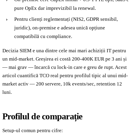
pure OpEx dar imprevizibil la renewal.
Pentru clienți reglementați (NIS2, GDPR sensibil,
juridic), on-premise e adesea unică opțiune
compatibilă cu compliance.
Decizia SIEM e una dintre cele mai mari achiziții IT pentru
un mid-market. Greșirea ei costă 200-400K EUR pe 3 ani și
— mai grav — încarcă cu lock-in care e greu de rupt. Acest
articol cuantifică TCO real pentru profilul tipic al unui mid-
market activ — 200 servere, 10k events/sec, retention 12
luni.
Profilul de comparație
Setup-ul comun pentru cifre: