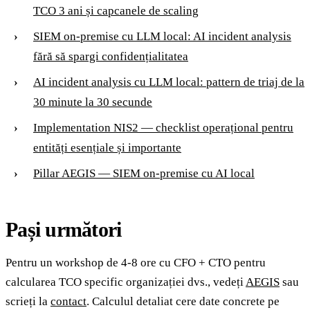
TCO 3 ani și capcanele de scaling
SIEM on-premise cu LLM local: AI incident analysis
fără să spargi confidențialitatea
AI incident analysis cu LLM local: pattern de triaj de la
30 minute la 30 secunde
Implementation NIS2 — checklist operațional pentru
entități esențiale și importante
Pillar AEGIS — SIEM on-premise cu AI local
Pași următori
Pentru un workshop de 4-8 ore cu CFO + CTO pentru
calcularea TCO specific organizației dvs., vedeți
AEGIS
sau
scrieți la
contact
. Calculul detaliat cere date concrete pe