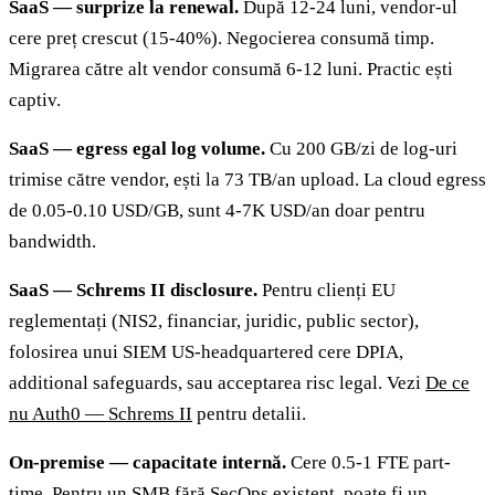
SaaS — surprize la renewal.
După 12-24 luni, vendor-ul
cere preț crescut (15-40%). Negocierea consumă timp.
Migrarea către alt vendor consumă 6-12 luni. Practic ești
captiv.
SaaS — egress egal log volume.
Cu 200 GB/zi de log-uri
trimise către vendor, ești la 73 TB/an upload. La cloud egress
de 0.05-0.10 USD/GB, sunt 4-7K USD/an doar pentru
bandwidth.
SaaS — Schrems II disclosure.
Pentru clienți EU
reglementați (NIS2, financiar, juridic, public sector),
folosirea unui SIEM US-headquartered cere DPIA,
additional safeguards, sau acceptarea risc legal. Vezi
De ce
nu Auth0 — Schrems II
pentru detalii.
On-premise — capacitate internă.
Cere 0.5-1 FTE part-
time. Pentru un SMB fără SecOps existent, poate fi un