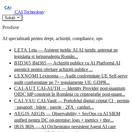
CAI Technology
Soluții
Produse
AI specializată pentru drept, achiziții, compliance, ops
LETA
Leta — Asistent juridic AI
AI juridic antrenat pe
legislația și jurisprudența Român...
BID365
Bid365 — Achiziții publice cu AI
Platformă AI
agentică pentru ofertare achiziții publice ...
LEXNOMI
Lexnomia — Audit conformitate UE
Self-serve
audit conformitate pe 7+ regulamente UE: GDPR...
CAI-AUT
CAI-AUTH — Identity Provider post-quantum
OIDC IdP construit în România cu criptografie post-quant...
CAI-VAU
CAI-Vault — Portofelul digital criptat
CI · permis
· pașaport · bilete · parole · 2FA · carduri...
AEGIS
AEGIS — Observability + SecOps cu AI
SIEM
unified pentru DC on-premise: logs + metrics + thre...
IRIS
IRIS — AI Orchestrator persistent
Agent AI care