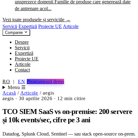
unsprezece domenii
Familie de produse care generează date
de antrenare acol...
Vezi toate produsele și serviciile →
Servicii
Expertiză
Proiecte UE
Articole
Companie
Despre
Servicii
Expertiză
Proiecte UE
Articole
Contact
RO
|
EN
Programează demo
Menu ☰
Acasă
/
Articole
/
aegis
aegis
·
30 aprilie 2026
·
12 min citire
TCO SIEM SaaS vs on-premise: 200 servere
și 10k events/sec, cifre pe 3 ani
Datadog, Splunk Cloud, Sentinel — sau stack open-source on-prem.