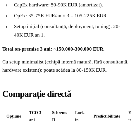
CapEx hardware: 50-90K EUR (amortizat).
OpEx: 35-75K EUR/an × 3 = 105-225K EUR.
Setup inițial (consultanță, deployment, tuning): 20-
40K EUR an 1.
Total on-premise 3 ani: ~150.000-300.000 EUR.
Cu setup minimalist (echipă internă matură, fără consultanță,
hardware existent): poate scădea la 80-150K EUR.
Comparație directă
TCO 3
Schrems
Lock-
E
Opțiune
Predictibilitate
ani
II
in
i