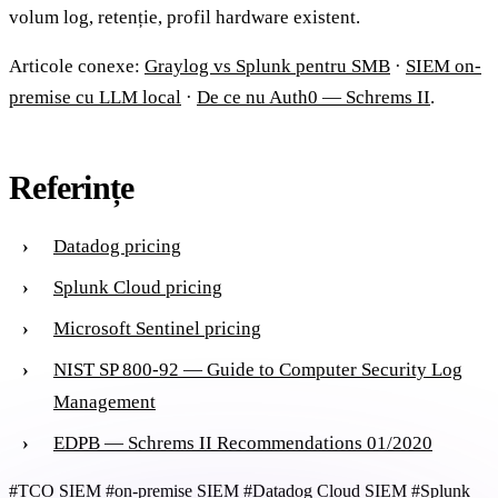
volum log, retenție, profil hardware existent.
Articole conexe:
Graylog vs Splunk pentru SMB
·
SIEM on-
premise cu LLM local
·
De ce nu Auth0 — Schrems II
.
Referințe
Datadog pricing
Splunk Cloud pricing
Microsoft Sentinel pricing
NIST SP 800-92 — Guide to Computer Security Log
Management
EDPB — Schrems II Recommendations 01/2020
#TCO SIEM
#on-premise SIEM
#Datadog Cloud SIEM
#Splunk