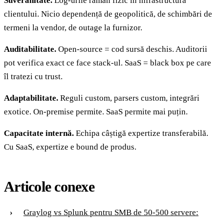
Suveranitate.
Log-urile rămân fizic în infrastructura
clientului. Nicio dependență de geopolitică, de schimbări de
termeni la vendor, de outage la furnizor.
Auditabilitate.
Open-source = cod sursă deschis. Auditorii
pot verifica exact ce face stack-ul. SaaS = black box pe care
îl tratezi cu trust.
Adaptabilitate.
Reguli custom, parsers custom, integrări
exotice. On-premise permite. SaaS permite mai puțin.
Capacitate internă.
Echipa câștigă expertize transferabilă.
Cu SaaS, expertize e bound de produs.
Articole conexe
Graylog vs Splunk pentru SMB de 50-500 servere: