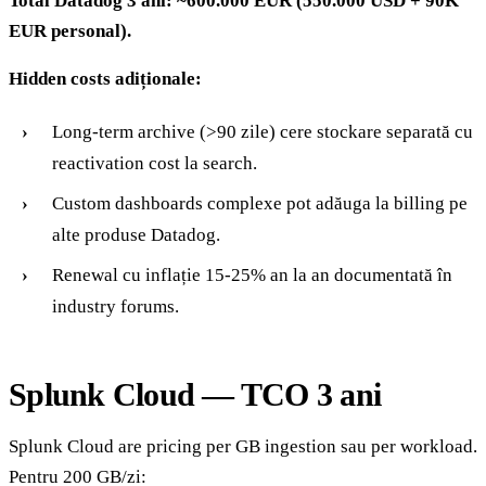
Total Datadog 3 ani: ~600.000 EUR (550.000 USD + 90K
EUR personal).
Hidden costs adiționale:
Long-term archive (>90 zile) cere stockare separată cu
reactivation cost la search.
Custom dashboards complexe pot adăuga la billing pe
alte produse Datadog.
Renewal cu inflație 15-25% an la an documentată în
industry forums.
Splunk Cloud — TCO 3 ani
Splunk Cloud are pricing per GB ingestion sau per workload.
Pentru 200 GB/zi: