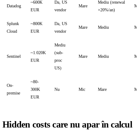
~600K
Da, US
Mediu (renewal
Datadog
Mare
M
EUR
vendor
+20%/an)
Splunk
~800K
Da, US
Mare
Mediu
M
Cloud
EUR
vendor
Mediu
~1.020K
(sub-
Sentinel
Mare
Mediu
M
EUR
proc
US)
~80-
On-
300K
Nu
Mic
Mare
M
premise
EUR
Hidden costs care nu apar în calcul