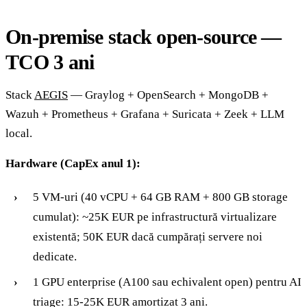
On-premise stack open-source —
TCO 3 ani
Stack
AEGIS
— Graylog + OpenSearch + MongoDB +
Wazuh + Prometheus + Grafana + Suricata + Zeek + LLM
local.
Hardware (CapEx anul 1):
5 VM-uri (40 vCPU + 64 GB RAM + 800 GB storage
cumulat): ~25K EUR pe infrastructură virtualizare
existentă; 50K EUR dacă cumpărați servere noi
dedicate.
1 GPU enterprise (A100 sau echivalent open) pentru AI
triage: 15-25K EUR amortizat 3 ani.