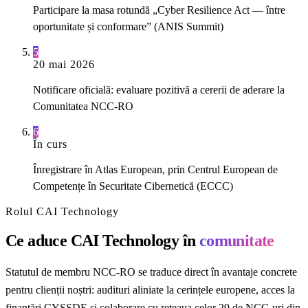
Participare la masa rotundă „Cyber Resilience Act — între
oportunitate și conformare” (ANIS Summit)
5
20 mai 2026
Notificare oficială: evaluare pozitivă a cererii de aderare la
Comunitatea NCC-RO
6
În curs
Înregistrare în Atlas European, prin Centrul European de
Competențe în Securitate Cibernetică (ECCC)
Rolul CAI Technology
Ce aduce CAI Technology în
comunitate
Statutul de membru NCC-RO se traduce direct în avantaje concrete
pentru clienții noștri: audituri aliniate la cerințele europene, acces la
finanțări CYSSDE și colaborare cu rețeaua celor 29 de NCC-uri din