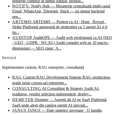
primește comenzi în limbaj natural, propun...
NOTIFY-
Notify Hub — Mesagerie centralizată multi-canal
Email, WhatsApp, Telegram, Slack — un singur backend
pen...
ARTEMIS
ARTEMIS — Pentest cu AI · Hunt · Reveal ·
Strike
Platformă autonomă de pentesting cu 5 agenți AI și 6
tip...
AUDITOP
AuditOPE — Audit web profesional cu AI (SEO
· GEO · GDPR · WCAG)
Audit complet web pe 10 macro-
dimensiuni — SEO clasic, A...
Servicii
Implementare custom, RAG enterprise, consultanță
RAG
Custom RAG Development
Sisteme RAG production-
grade peste corpus-uri enterprise...
CONSULTING
AI Consulting & Strategy
Audit AI-
readiness, vendor selection independent, deploy...
DEMETER
Demeter — Agenții tăi AI pe SaaS
Platformă
SaaS unde alegi din catalog agenți AI speciali...
JANUS
JANUS — Date sintetice suverane · O familie,