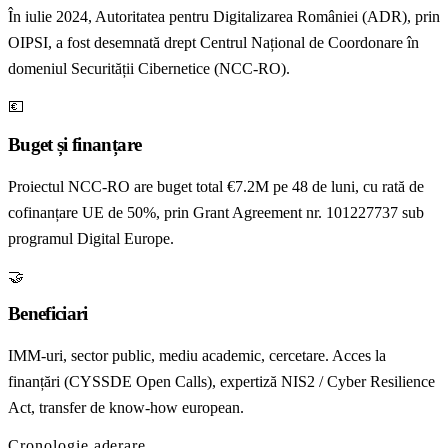
În iulie 2024, Autoritatea pentru Digitalizarea României (ADR), prin
OIPSI, a fost desemnată drept Centrul Național de Coordonare în
domeniul Securității Cibernetice (NCC-RO).
💶
Buget și finanțare
Proiectul NCC-RO are buget total €7.2M pe 48 de luni, cu rată de
cofinanțare UE de 50%, prin Grant Agreement nr. 101227737 sub
programul Digital Europe.
🤝
Beneficiari
IMM-uri, sector public, mediu academic, cercetare. Acces la
finanțări (CYSSDE Open Calls), expertiză NIS2 / Cyber Resilience
Act, transfer de know-how european.
Cronologie aderare