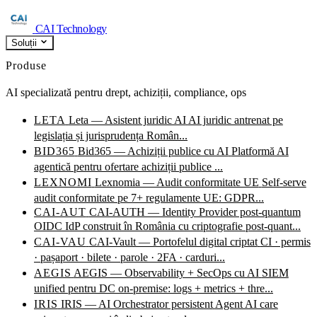
CAI Technology
Soluții
Produse
AI specializată pentru drept, achiziții, compliance, ops
LETA
Leta — Asistent juridic AI
AI juridic antrenat pe
legislația și jurisprudența Român...
BID365
Bid365 — Achiziții publice cu AI
Platformă AI
agentică pentru ofertare achiziții publice ...
LEXNOMI
Lexnomia — Audit conformitate UE
Self-serve
audit conformitate pe 7+ regulamente UE: GDPR...
CAI-AUT
CAI-AUTH — Identity Provider post-quantum
OIDC IdP construit în România cu criptografie post-quant...
CAI-VAU
CAI-Vault — Portofelul digital criptat
CI · permis
· pașaport · bilete · parole · 2FA · carduri...
AEGIS
AEGIS — Observability + SecOps cu AI
SIEM
unified pentru DC on-premise: logs + metrics + thre...
IRIS
IRIS — AI Orchestrator persistent
Agent AI care