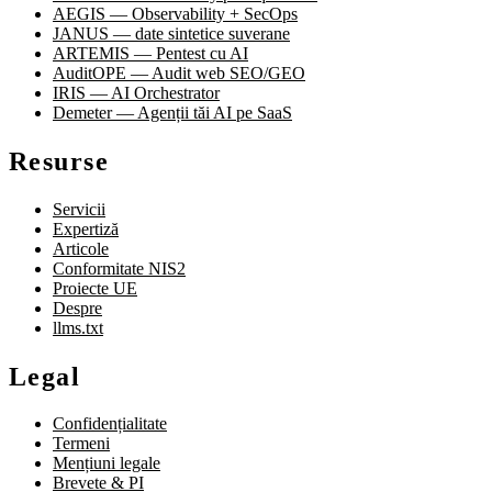
AEGIS — Observability + SecOps
JANUS — date sintetice suverane
ARTEMIS — Pentest cu AI
AuditOPE — Audit web SEO/GEO
IRIS — AI Orchestrator
Demeter — Agenții tăi AI pe SaaS
Resurse
Servicii
Expertiză
Articole
Conformitate NIS2
Proiecte UE
Despre
llms.txt
Legal
Confidențialitate
Termeni
Mențiuni legale
Brevete & PI