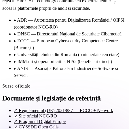
rețea în care CAI Technology contribuie cu expertiză tehnică și
acces la platformele proprii de audit și securitate.
▸
ADR — Autoritatea pentru Digitalizarea României / OIPSI
(coordonator NCC-RO)
▸
DNSC — Directoratul Național de Securitate Cibernetică
▸
ECCC — European Cybersecurity Competence Centre
(București)
▸
Universități tehnice din România (parteneriate cercetare)
▸
IMM-uri și operatori critici NIS2 (beneficiari direcți)
▸
ANIS — Asociația Patronală a Industriei de Software și
Servicii
Surse oficiale
Documente și legislație de referință
↗
Regulamentul (UE) 2021/887 — ECCC + Network
↗
Site oficial NCC-RO
↗
Programul Digital Europe
↗
CYSSDE Open Calls