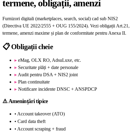
termene, obligații, amenzi
Furnizori digitali (marketplaces, search, social) cad sub NIS2
(Directiva UE 2022/2555 + OUG 155/2024). Vezi obligații Art.21,
termene, amenzi maxime și plan de conformitate pentru Anexa II.
📋
Obligații cheie
▸
eMag, OLX RO, AdsuLuxe, etc.
▸
Securitate plăți + date personale
▸
Audit pentru DSA + NIS2 joint
▸
Plan continuitate
▸
Notificare incidente DNSC + ANSPDCP
⚠️
Amenințări tipice
• Account takeover (ATO)
• Card data theft
• Account scraping + fraud