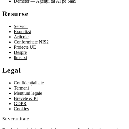
Demeter — Agenții tăi AI pe SaaS
Resurse
Servicii
Expertiză
Articole
Conformitate NIS2
Proiecte UE
Despre
llms.txt
Legal
Confidențialitate
Termeni
Mențiuni legale
Brevete & PI
GDPR
Cookies
Suveranitate