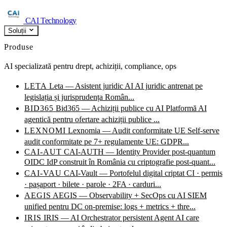
CAI Technology
Soluții
Produse
AI specializată pentru drept, achiziții, compliance, ops
LETA
Leta — Asistent juridic AI
AI juridic antrenat pe
legislația și jurisprudența Român...
BID365
Bid365 — Achiziții publice cu AI
Platformă AI
agentică pentru ofertare achiziții publice ...
LEXNOMI
Lexnomia — Audit conformitate UE
Self-serve
audit conformitate pe 7+ regulamente UE: GDPR...
CAI-AUT
CAI-AUTH — Identity Provider post-quantum
OIDC IdP construit în România cu criptografie post-quant...
CAI-VAU
CAI-Vault — Portofelul digital criptat
CI · permis
· pașaport · bilete · parole · 2FA · carduri...
AEGIS
AEGIS — Observability + SecOps cu AI
SIEM
unified pentru DC on-premise: logs + metrics + thre...
IRIS
IRIS — AI Orchestrator persistent
Agent AI care