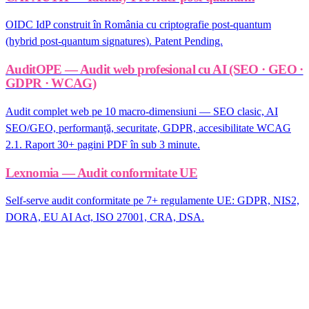
OIDC IdP construit în România cu criptografie post-quantum
(hybrid post-quantum signatures). Patent Pending.
AuditOPE — Audit web profesional cu AI (SEO · GEO ·
GDPR · WCAG)
Audit complet web pe 10 macro-dimensiuni — SEO clasic, AI
SEO/GEO, performanță, securitate, GDPR, accesibilitate WCAG
2.1. Raport 30+ pagini PDF în sub 3 minute.
Lexnomia — Audit conformitate UE
Self-serve audit conformitate pe 7+ regulamente UE: GDPR, NIS2,
DORA, EU AI Act, ISO 27001, CRA, DSA.
Ești în sectorul furnizori digitali
(marketplaces, search, social)?
Audit gratuit NIS2 pentru companii peste 50 angajați. Răspundem în