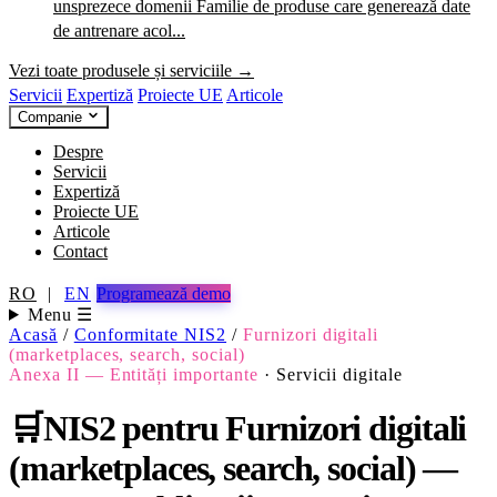
unsprezece domenii
Familie de produse care generează date
de antrenare acol...
Vezi toate produsele și serviciile →
Servicii
Expertiză
Proiecte UE
Articole
Companie
Despre
Servicii
Expertiză
Proiecte UE
Articole
Contact
RO
|
EN
Programează demo
Menu ☰
Acasă
/
Conformitate NIS2
/
Furnizori digitali
(marketplaces, search, social)
Anexa II — Entități importante
·
Servicii digitale
🛒
NIS2 pentru Furnizori digitali
(marketplaces, search, social) —