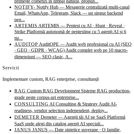
primește comenzi în limbaj natural, propun...
NOTIFY-
Notify Hub — Mesagerie centralizată multi-canal
Email, WhatsApp, Telegram, Slack — un singur backend
pen...
ARTEMIS
ARTEMIS — Pentest cu AI · Hunt · Reveal ·
Strike
Platformă autonomă de pentesting cu 5 agenți AI și 6
tip...
AUDITOP
AuditOPE — Audit web profesional cu AI (SEO
· GEO · GDPR · WCAG)
Audit complet web pe 10 macro-
dimensiuni — SEO clasic, A...
Servicii
Implementare custom, RAG enterprise, consultanță
RAG
Custom RAG Development
Sisteme RAG production-
grade peste corpus-uri enterprise...
CONSULTING
AI Consulting & Strategy
Audit AI-
readiness, vendor selection independent, deploy...
DEMETER
Demeter — Agenții tăi AI pe SaaS
Platformă
SaaS unde alegi din catalog agenți AI speciali...
JANUS
JANUS — Date sintetice suverane · O familie,