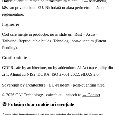
Datele clientului rămân pe infrastructura clientului — bare-metal,
k8s sau private-cloud EU. Niciodată în afara perimetrului tău de
reglementare.
Inginerie
Cod care merge în producție, nu în slide-uri. Rust + Astro +
Tailwind. Reproducible builds. Tehnologii post-quantum (Patent
Pending).
Conformitate
GDPR-safe by architecture, nu by addendum. AI Act traceability din
zi 1. Aliniat cu NIS2, DORA, ISO 27001:2022, eIDAS 2.0.
Sovereign by architecture · EU-resident · post-quantum first.
© 2026 CAI Technology · caitech.eu · caitech.ro
→ Contact
🍪 Folosim doar cookie-uri esențiale
Acest site funcționează cu un set minim de cookie-uri necesare.