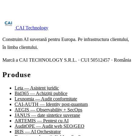
24 ore lucrătoare.
Solicită audit →
CAI Technology
Construim AI suverană pentru Europa. Pe infrastructura clientului,
în limba clientului.
Marcă a CAI TECHNOLOGY S.R.L. · CUI 50512457 · România
Produse
Leta — Asistent juridic
Bid365 — Achiziții publice
Lexnomia — Audit conformitate
CAI-AUTH — Identity post-quantum
AEGIS — Observability + SecOps
JANUS — date sintetice suverane
ARTEMIS — Pentest cu AI
AuditOPE — Audit web SEO/GEO
IRIS — AI Orchestrator