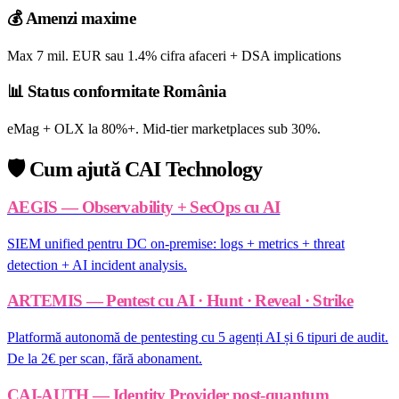
💰
Amenzi maxime
Max 7 mil. EUR sau 1.4% cifra afaceri + DSA implications
📊
Status conformitate România
eMag + OLX la 80%+. Mid-tier marketplaces sub 30%.
🛡️
Cum ajută CAI Technology
AEGIS — Observability + SecOps cu AI
SIEM unified pentru DC on-premise: logs + metrics + threat
detection + AI incident analysis.
ARTEMIS — Pentest cu AI · Hunt · Reveal · Strike
Platformă autonomă de pentesting cu 5 agenți AI și 6 tipuri de audit.
De la 2€ per scan, fără abonament.
CAI-AUTH — Identity Provider post-quantum