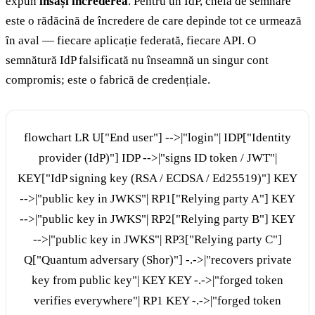
expun
însăși încrederea
. Pentru un IdP, cheia de semnare
este o rădăcină de încredere de care depinde tot ce urmează
în aval — fiecare aplicație federată, fiecare API. O
semnătură IdP falsificată nu înseamnă un singur cont
compromis; este o fabrică de credențiale.
flowchart LR U["End user"] -->|"login"| IDP["Identity
provider (IdP)"] IDP -->|"signs ID token / JWT"|
KEY["IdP signing key (RSA / ECDSA / Ed25519)"] KEY
-->|"public key in JWKS"| RP1["Relying party A"] KEY
-->|"public key in JWKS"| RP2["Relying party B"] KEY
-->|"public key in JWKS"| RP3["Relying party C"]
Q["Quantum adversary (Shor)"] -.->|"recovers private
key from public key"| KEY KEY -.->|"forged token
verifies everywhere"| RP1 KEY -.->|"forged token