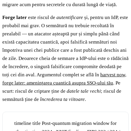
migrare acum pentru secretele cu durată lungă de viață.
Forge later
este riscul de
autentificare
și, pentru un IdP, este
probabil mai grav. O semnătură nu trebuie recoltată în
prealabil — un atacator așteaptă pur și simplu până când
există capacitatea cuantică, apoi falsifică semnături noi
împotriva unei chei publice care a fost publicată deschis ani
de zile. Deoarece cheia de semnare a IdP-ului este o rădăcină
de încredere, o singură falsificare compromite deodată pe
toți cei din aval. Argumentul complet se află în
harvest now,
forge later: amenințarea cuantică asupra SSO-ului tău
. Pe
scurt: riscul de criptare ține de
datele tale vechi
; riscul de
semnătură ține de
încrederea ta viitoare
.
timeline title Post-quantum migration window for