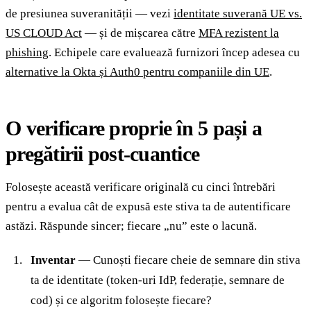
de presiunea suveranității — vezi
identitate suverană UE vs.
US CLOUD Act
— și de mișcarea către
MFA rezistent la
phishing
. Echipele care evaluează furnizori încep adesea cu
alternative la Okta și Auth0 pentru companiile din UE
.
O verificare proprie în 5 pași a
pregătirii post-cuantice
Folosește această verificare originală cu cinci întrebări
pentru a evalua cât de expusă este stiva ta de autentificare
astăzi. Răspunde sincer; fiecare „nu” este o lacună.
Inventar
— Cunoști fiecare cheie de semnare din stiva
ta de identitate (token-uri IdP, federație, semnare de
cod) și ce algoritm folosește fiecare?