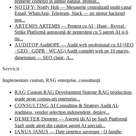
primește comenzi în limbaj natural, propun...
NOTIFY-
Notify Hub — Mesagerie centralizată multi-canal
Email, WhatsApp, Telegram, Slack — un singur backend
pen...
ARTEMIS
ARTEMIS — Pentest cu AI · Hunt · Reveal ·
Strike
Platformă autonomă de pentesting cu 5 agenți AI și 6
tip...
AUDITOP
AuditOPE — Audit web profesional cu AI (SEO
· GEO · GDPR · WCAG)
Audit complet web pe 10 macro-
dimensiuni — SEO clasic, A...
Servicii
Implementare custom, RAG enterprise, consultanță
RAG
Custom RAG Development
Sisteme RAG production-
grade peste corpus-uri enterprise...
CONSULTING
AI Consulting & Strategy
Audit AI-
readiness, vendor selection independent, deploy...
DEMETER
Demeter — Agenții tăi AI pe SaaS
Platformă
SaaS unde alegi din catalog agenți AI speciali...
JANUS
JANUS — Date sintetice suverane · O familie,