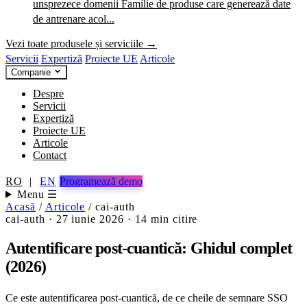
unsprezece domenii
Familie de produse care generează date
de antrenare acol...
Vezi toate produsele și serviciile →
Servicii
Expertiză
Proiecte UE
Articole
Companie
Despre
Servicii
Expertiză
Proiecte UE
Articole
Contact
RO
|
EN
Programează demo
Menu ☰
Acasă
/
Articole
/
cai-auth
cai-auth
·
27 iunie 2026
·
14 min citire
Autentificare post-cuantică: Ghidul complet
(2026)
Ce este autentificarea post-cuantică, de ce cheile de semnare SSO