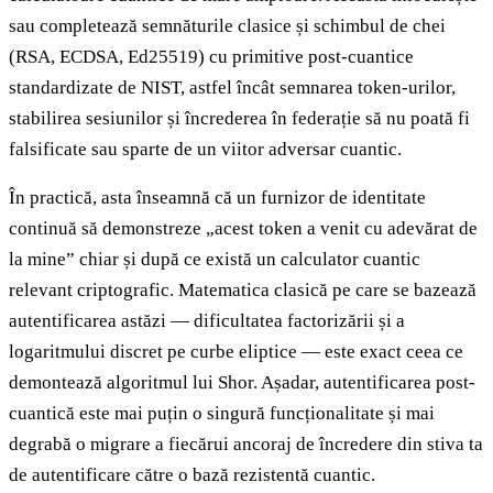
sau completează semnăturile clasice și schimbul de chei
(RSA, ECDSA, Ed25519) cu primitive post-cuantice
standardizate de NIST, astfel încât semnarea token-urilor,
stabilirea sesiunilor și încrederea în federație să nu poată fi
falsificate sau sparte de un viitor adversar cuantic.
În practică, asta înseamnă că un furnizor de identitate
continuă să demonstreze „acest token a venit cu adevărat de
la mine” chiar și după ce există un calculator cuantic
relevant criptografic. Matematica clasică pe care se bazează
autentificarea astăzi — dificultatea factorizării și a
logaritmului discret pe curbe eliptice — este exact ceea ce
demontează algoritmul lui Shor. Așadar, autentificarea post-
cuantică este mai puțin o singură funcționalitate și mai
degrabă o migrare a fiecărui ancoraj de încredere din stiva ta
de autentificare către o bază rezistentă cuantic.