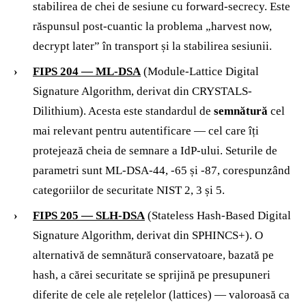
stabilirea de chei de sesiune cu forward-secrecy. Este
răspunsul post-cuantic la problema „harvest now,
decrypt later” în transport și la stabilirea sesiunii.
FIPS 204 — ML-DSA
(Module-Lattice Digital
Signature Algorithm, derivat din CRYSTALS-
Dilithium). Acesta este standardul de
semnătură
cel
mai relevant pentru autentificare — cel care îți
protejează cheia de semnare a IdP-ului. Seturile de
parametri sunt ML-DSA-44, -65 și -87, corespunzând
categoriilor de securitate NIST 2, 3 și 5.
FIPS 205 — SLH-DSA
(Stateless Hash-Based Digital
Signature Algorithm, derivat din SPHINCS+). O
alternativă de semnătură conservatoare, bazată pe
hash, a cărei securitate se sprijină pe presupuneri
diferite de cele ale rețelelor (lattices) — valoroasă ca