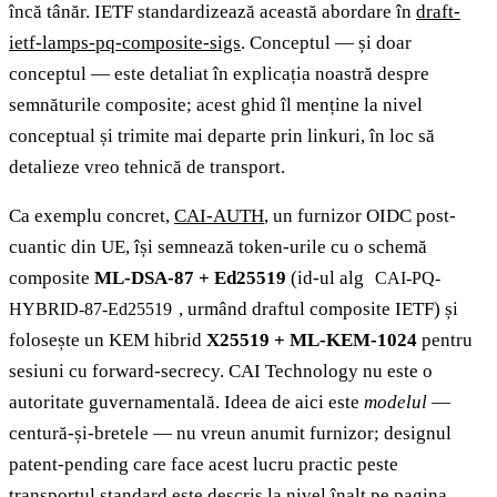
încă tânăr. IETF standardizează această abordare în
draft-
ietf-lamps-pq-composite-sigs
. Conceptul — și doar
conceptul — este detaliat în explicația noastră despre
semnăturile composite; acest ghid îl menține la nivel
conceptual și trimite mai departe prin linkuri, în loc să
detalieze vreo tehnică de transport.
Ca exemplu concret,
CAI-AUTH
, un furnizor OIDC post-
cuantic din UE, își semnează token-urile cu o schemă
composite
ML-DSA-87 + Ed25519
(id-ul alg
CAI-PQ-
, urmând draftul composite IETF) și
HYBRID-87-Ed25519
folosește un KEM hibrid
X25519 + ML-KEM-1024
pentru
sesiuni cu forward-secrecy. CAI Technology nu este o
autoritate guvernamentală. Ideea de aici este
modelul
—
centură-și-bretele — nu vreun anumit furnizor; designul
patent-pending care face acest lucru practic peste
transportul standard este descris la nivel înalt pe pagina