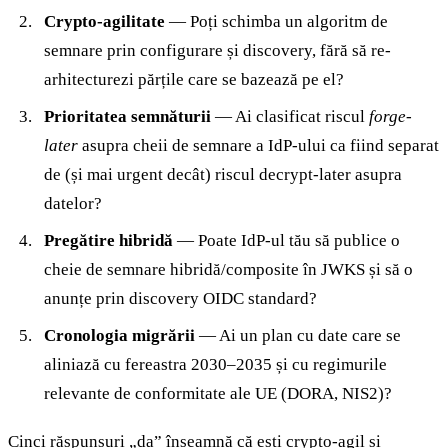
Crypto-agilitate
— Poți schimba un algoritm de
semnare prin configurare și discovery, fără să re-
arhitecturezi părțile care se bazează pe el?
Prioritatea semnăturii
— Ai clasificat riscul
forge-
later
asupra cheii de semnare a IdP-ului ca fiind separat
de (și mai urgent decât) riscul decrypt-later asupra
datelor?
Pregătire hibridă
— Poate IdP-ul tău să publice o
cheie de semnare hibridă/composite în JWKS și să o
anunțe prin discovery OIDC standard?
Cronologia migrării
— Ai un plan cu date care se
aliniază cu fereastra 2030–2035 și cu regimurile
relevante de conformitate ale UE (DORA, NIS2)?
Cinci răspunsuri „da” înseamnă că ești crypto-agil și