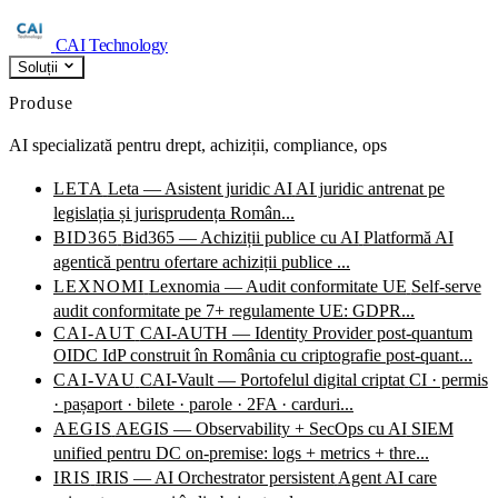
CAI Technology
Soluții
Produse
AI specializată pentru drept, achiziții, compliance, ops
LETA
Leta — Asistent juridic AI
AI juridic antrenat pe
legislația și jurisprudența Român...
BID365
Bid365 — Achiziții publice cu AI
Platformă AI
agentică pentru ofertare achiziții publice ...
LEXNOMI
Lexnomia — Audit conformitate UE
Self-serve
audit conformitate pe 7+ regulamente UE: GDPR...
CAI-AUT
CAI-AUTH — Identity Provider post-quantum
OIDC IdP construit în România cu criptografie post-quant...
CAI-VAU
CAI-Vault — Portofelul digital criptat
CI · permis
· pașaport · bilete · parole · 2FA · carduri...
AEGIS
AEGIS — Observability + SecOps cu AI
SIEM
unified pentru DC on-premise: logs + metrics + thre...
IRIS
IRIS — AI Orchestrator persistent
Agent AI care