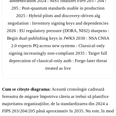
authentication 2024 : NIST finalizes FIPS 203 / 204 /
205 : Post-quantum standards usable in production
2025 : Hybrid pilots and discovery-driven alg
negotiation : Inventory signing keys and dependencies
2026 : EU regulatory pressure (DORA, NIS2) sharpens :
Begin dual-publishing keys in JWKS 2030 : NSA CNSA
2.0 expects PQ across new systems : Classical-only
signing increasingly non-compliant 2035 : Target full
deprecation of classical-only auth : Forge-later threat
treated as live
Cum se citește diagrama:
Această cronologie cadrează
fereastra de migrare împotriva căreia ar trebui să planifice
majoritatea organizațiilor, de la standardizarea din 2024 a
FIPS 203/204/205 până aproximativ în 2035. Nu este, în mod