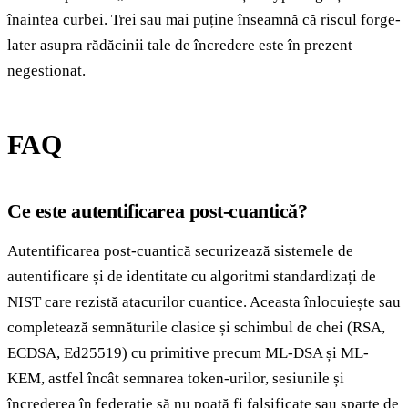
înaintea curbei. Trei sau mai puține înseamnă că riscul forge-
later asupra rădăcinii tale de încredere este în prezent
negestionat.
FAQ
Ce este autentificarea post-cuantică?
Autentificarea post-cuantică securizează sistemele de
autentificare și de identitate cu algoritmi standardizați de
NIST care rezistă atacurilor cuantice. Aceasta înlocuiește sau
completează semnăturile clasice și schimbul de chei (RSA,
ECDSA, Ed25519) cu primitive precum ML-DSA și ML-
KEM, astfel încât semnarea token-urilor, sesiunile și
încrederea în federație să nu poată fi falsificate sau sparte de