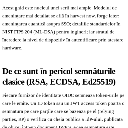
Acest ghid este nucleul unei serii mai ample. Modelul de
amenințare mai detaliat se află în
harvest now, forge later:
amenințarea cuantică asupra SSO
; detaliile standardelor în
NIST FIPS 204 (ML-DSA) pentru ingineri
; iar stratul de
încredere la nivel de dispozitiv în
autentificare prin atestare
hardware
.
De ce sunt în pericol semnăturile
clasice (RSA, ECDSA, Ed25519)
Fiecare furnizor de identitate OIDC semnează token-urile pe
care le emite. Un ID token sau un JWT access token poartă o
semnătură pe care părțile care se bazează pe el (relying
parties, RP) o verifică cu cheia publică a IdP-ului, publicată
de obicei într-un document JWKS. Acea semnătură este