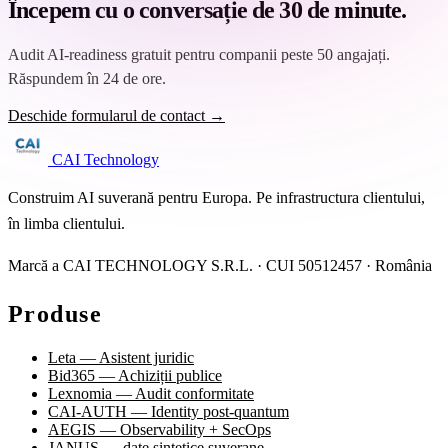
Începem cu o conversație de 30 de minute.
Audit AI-readiness gratuit pentru companii peste 50 angajați.
Răspundem în 24 de ore.
Deschide formularul de contact →
CAI Technology
Construim AI suverană pentru Europa. Pe infrastructura clientului,
în limba clientului.
Marcă a CAI TECHNOLOGY S.R.L. · CUI 50512457 · România
Produse
Leta — Asistent juridic
Bid365 — Achiziții publice
Lexnomia — Audit conformitate
CAI-AUTH — Identity post-quantum
AEGIS — Observability + SecOps
JANUS — date sintetice suverane