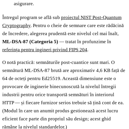
asigurare.
Întregul program se află sub
proiectul NIST Post-Quantum
Cryptography
. Pentru o cheie de semnare care este rădăcină
de încredere, alegerea prudentă este nivelul cel mai înalt,
ML-DSA-87 (Categoria 5)
— tratat în profunzime în
referința pentru ingineri privind FIPS 204
.
O notă practică: semnăturile post-cuantice sunt mari. O
semnătură ML-DSA-87 brută are aproximativ 4,6 KB față de
64 de octeți pentru Ed25519. Această dimensiune este o
provocare de inginerie binecunoscută la nivelul întregii
industrii pentru orice transportă semnături în interiorul
HTTP — și fiecare furnizor serios trebuie să țină cont de ea.
(Modul în care un anumit produs gestionează acest lucru
eficient face parte din propriul său design; acest ghid
rămâne la nivelul standardelor.)