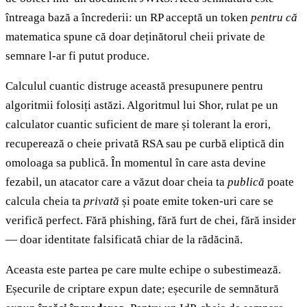
întreaga bază a încrederii: un RP acceptă un token
pentru că
matematica spune că doar deținătorul cheii private de
semnare l-ar fi putut produce.
Calculul cuantic distruge această presupunere pentru
algoritmii folosiți astăzi. Algoritmul lui Shor, rulat pe un
calculator cuantic suficient de mare și tolerant la erori,
recuperează o cheie privată RSA sau pe curbă eliptică din
omoloaga sa publică. În momentul în care asta devine
fezabil, un atacator care a văzut doar cheia ta
publică
poate
calcula cheia ta
privată
și poate emite token-uri care se
verifică perfect. Fără phishing, fără furt de chei, fără insider
— doar identitate falsificată chiar de la rădăcină.
Aceasta este partea pe care multe echipe o subestimează.
Eșecurile de criptare expun date; eșecurile de semnătură