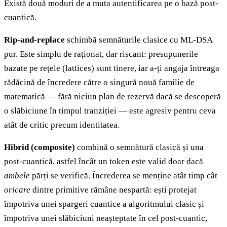
Există două moduri de a muta autentificarea pe o bază post-
cuantică.
Rip-and-replace
schimbă semnăturile clasice cu ML-DSA
pur. Este simplu de raționat, dar riscant: presupunerile
bazate pe rețele (lattices) sunt tinere, iar a-ți angaja întreaga
rădăcină de încredere către o singură nouă familie de
matematică — fără niciun plan de rezervă dacă se descoperă
o slăbiciune în timpul tranziției — este agresiv pentru ceva
atât de critic precum identitatea.
Hibrid (composite)
combină o semnătură clasică și una
post-cuantică, astfel încât un token este valid doar dacă
ambele
părți se verifică. Încrederea se menține atât timp cât
oricare
dintre primitive rămâne nespartă: ești protejat
împotriva unei spargeri cuantice a algoritmului clasic și
împotriva unei slăbiciuni neașteptate în cel post-cuantic,