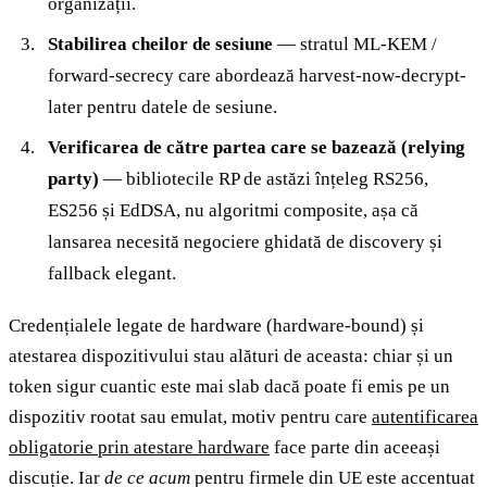
organizații.
Stabilirea cheilor de sesiune
— stratul ML-KEM /
forward-secrecy care abordează harvest-now-decrypt-
later pentru datele de sesiune.
Verificarea de către partea care se bazează (relying
party)
— bibliotecile RP de astăzi înțeleg RS256,
ES256 și EdDSA, nu algoritmi composite, așa că
lansarea necesită negociere ghidată de discovery și
fallback elegant.
Credențialele legate de hardware (hardware-bound) și
atestarea dispozitivului stau alături de aceasta: chiar și un
token sigur cuantic este mai slab dacă poate fi emis pe un
dispozitiv rootat sau emulat, motiv pentru care
autentificarea
obligatorie prin atestare hardware
face parte din aceeași
discuție. Iar
de ce acum
pentru firmele din UE este accentuat