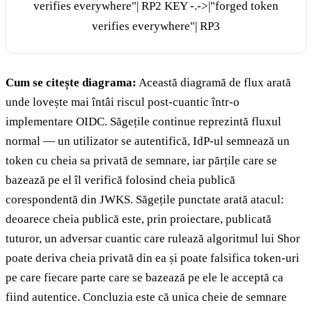
verifies everywhere"| RP2 KEY -.->|"forged token
verifies everywhere"| RP3
Cum se citește diagrama:
Această diagramă de flux arată
unde lovește mai întâi riscul post-cuantic într-o
implementare OIDC. Săgețile continue reprezintă fluxul
normal — un utilizator se autentifică, IdP-ul semnează un
token cu cheia sa privată de semnare, iar părțile care se
bazează pe el îl verifică folosind cheia publică
corespondentă din JWKS. Săgețile punctate arată atacul:
deoarece cheia publică este, prin proiectare, publicată
tuturor, un adversar cuantic care rulează algoritmul lui Shor
poate deriva cheia privată din ea și poate falsifica token-uri
pe care fiecare parte care se bazează pe ele le acceptă ca
fiind autentice. Concluzia este că unica cheie de semnare