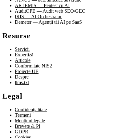
ARTEMIS — Pentest cu AI
AuditOPE — Audit web SEO/GEO
IRIS — AI Orchestrator
Demeter — Agenții tăi AI pe SaaS
Resurse
Servicii
Expertiză
Articole
Conformitate NIS2
Proiecte UE
Despre
llms.txt
Legal
Confidențialitate
Termeni
Mențiuni legale
Brevete & PI
GDPR
Cookies